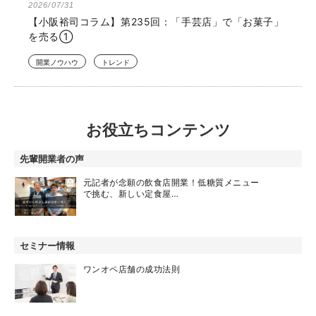
2026/07/31
【小阪裕司コラム】第235回：「手芸店」で「お菓子」
を売る①
開業ノウハウ
トレンド
お役立ちコンテンツ
先輩開業者の声
元記者が念願の飲食店開業！低糖質メニュー
で挑む、新しい定食屋…
セミナー情報
ワンオペ店舗の成功法則