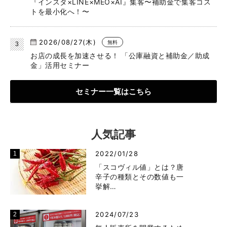
『インスタ×LINE×MEO×AI』集客〜補助金で集客コス
トを最小化へ！〜
2026/08/27(木)
無料
お店の成長を加速させる！ 「公庫融資と補助金／助成
金」活用セミナー
セミナー一覧はこちら
人気記事
2022/01/28
「スコヴィル値」とは？唐
辛子の種類とその数値も一
挙解…
2024/07/23