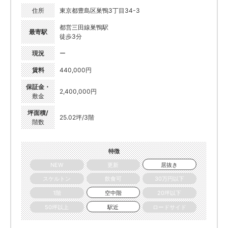
住所
東京都豊島区巣鴨3丁目34-3
都営三田線巣鴨駅
最寄駅
徒歩3分
現況
ー
賃料
440,000円
保証金・
2,400,000円
敷金
坪面積/
25.02坪/3階
階数
特徴
NEW
更新
居抜き
スケルトン
飲食可
30万円以下
1階
空中階
20坪以下
50坪以上
駅近
ロードサイド