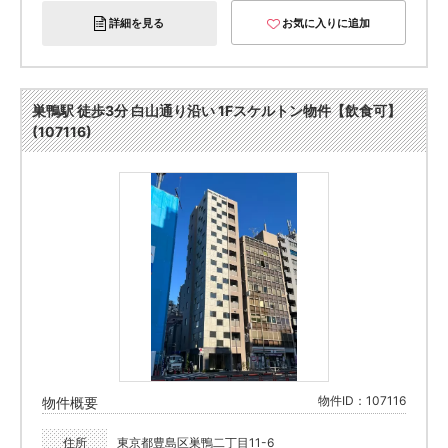
詳細を見る
お気に入りに追加
巣鴨駅 徒歩3分 白山通り沿い 1Fスケルトン物件【飲食可】
(107116)
物件ID：107116
物件概要
住所
東京都豊島区巣鴨二丁目11-6