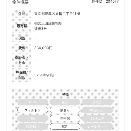
物件ID：204577
物件概要
住所
東京都豊島区巣鴨二丁目11-5
都営三田線巣鴨駅
最寄駅
徒歩3分
現況
ー
賃料
330,000円
保証金・
ー
敷金
坪面積/
32.98坪/6階
階数
特徴
NEW
更新
居抜き
スケルトン
飲食可
30万円以下
1階
空中階
20坪以下
50坪以上
駅近
ロードサイド