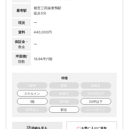
都営三田線巣鴨駅
最寄駅
徒歩3分
現況
ー
賃料
440,000円
保証金・
ー
敷金
坪面積/
16.94坪/1階
階数
特徴
NEW
更新
居抜き
スケルトン
飲食可
30万円以下
1階
空中階
20坪以下
50坪以上
駅近
ロードサイド
詳細を見る
お気に入りに追加