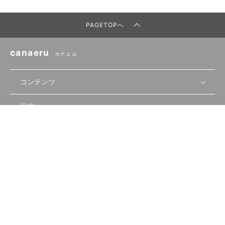
PAGETOPへ
canaeru
カナエル
コンテンツ
目的
無料開業相談
セミナーで学ぶ
会員サービス
店舗運営
物件を探す
セミナー情報
資金・手続き
関連サービス
会員登録
先輩開業者の声
セミナー動画
首都圏
物件
メルマガ設定
記事から学ぶ
セミナー協力一覧
大阪
飲食店サクセスガイド（外部サイト）
内装・設備
利用規約
運営会社：株式会社USEN
canaeruとは
ログイン
飲食店の始め方
北海道
開業・経営に関する記事
個人情報保護方針
個人情報の取扱いについて
食材・仕入れ
業態別の開業方法
東海
編集ポリシー
お問い合わせ
サイトマップ
集客・宣伝