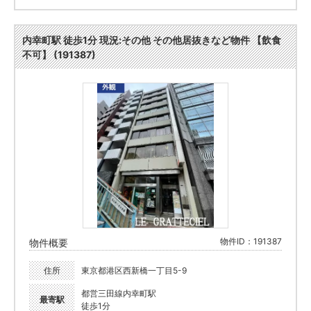
内幸町駅 徒歩1分 現況:その他 その他居抜きなど物件 【飲食
不可】 (191387)
物件ID：191387
物件概要
住所
東京都港区西新橋一丁目5-9
都営三田線内幸町駅
最寄駅
徒歩1分