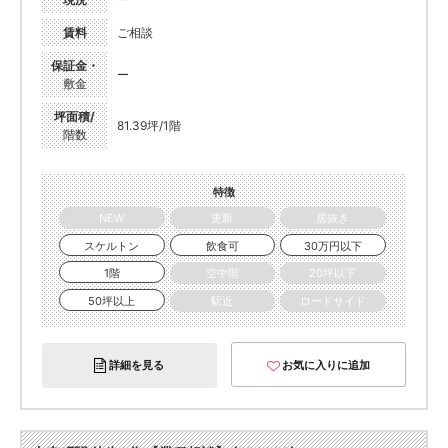
賃料
ご相談
保証金・
ー
敷金
坪面積/
81.39坪/1階
階数
特徴
NEW
更新
居抜き
スケルトン
飲食可
30万円以下
1階
空中階
20坪以下
50坪以上
駅近
ロードサイド
詳細を見る
お気に入りに追加