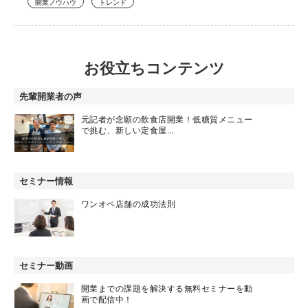
開業ノウハウ
トレンド
お役立ちコンテンツ
先輩開業者の声
元記者が念願の飲食店開業！低糖質メニュー
で挑む、新しい定食屋…
セミナー情報
ワンオペ店舗の成功法則
セミナー動画
開業までの課題を解決する無料セミナーを動
画で配信中！