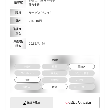
都営三田線内幸町駅
最寄駅
徒歩3分
現況
サービス(その他)
賃料
715,110円
保証金・
ー
敷金
坪面積/
29.55坪/1階
階数
特徴
NEW
更新
居抜き
スケルトン
飲食可
30万円以下
1階
空中階
20坪以下
50坪以上
駅近
ロードサイド
詳細を見る
お気に入りに追加