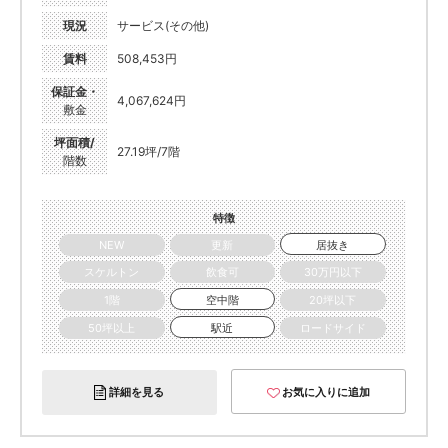
現況
サービス(その他)
賃料
508,453円
保証金・
4,067,624円
敷金
坪面積/
27.19坪/7階
階数
特徴
NEW
更新
居抜き
スケルトン
飲食可
30万円以下
1階
空中階
20坪以下
50坪以上
駅近
ロードサイド
詳細を見る
お気に入りに追加