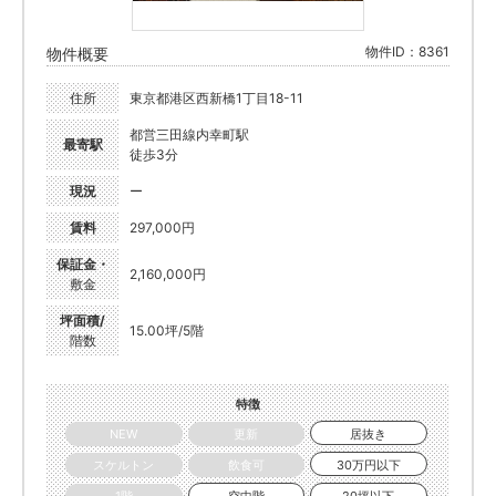
物件ID：8361
物件概要
住所
東京都港区西新橋1丁目18-11
都営三田線内幸町駅
最寄駅
徒歩3分
現況
ー
賃料
297,000円
保証金・
2,160,000円
敷金
坪面積/
15.00坪/5階
階数
特徴
NEW
更新
居抜き
スケルトン
飲食可
30万円以下