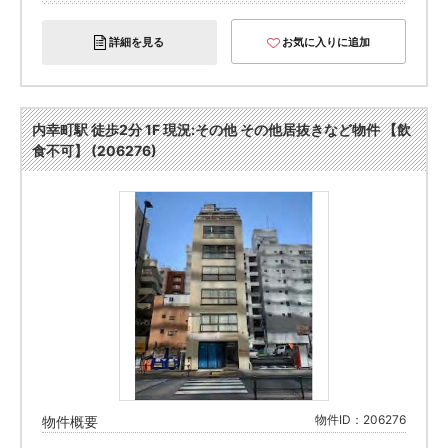
詳細を見る
お気に入りに追加
内幸町駅 徒歩2分 1F 現況:その他 その他居抜きなど物件 【飲
食不可】 (206276)
物件ID：206276
物件概要