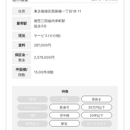
住所
東京都港区西新橋一丁目18-11
都営三田線内幸町駅
最寄駅
徒歩3分
現況
サービス(その他)
賃料
297,000円
保証金・
2,376,000円
敷金
坪面積/
15.00坪/6階
階数
特徴
NEW
更新
居抜き
スケルトン
飲食可
30万円以下
1階
空中階
20坪以下
50坪以上
駅近
ロードサイド