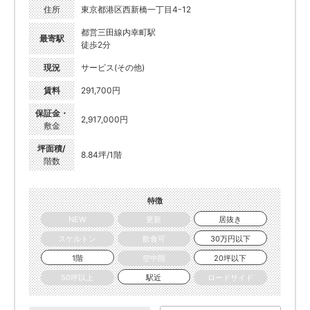
住所
東京都港区西新橋一丁目4-12
都営三田線内幸町駅
最寄駅
徒歩2分
現況
サービス(その他)
賃料
291,700円
保証金・
2,917,000円
敷金
坪面積/
8.84坪/1階
階数
特徴
NEW
更新
居抜き
スケルトン
飲食可
30万円以下
1階
空中階
20坪以下
50坪以上
駅近
ロードサイド