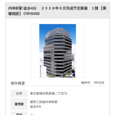
内幸町駅 徒歩4分 ２０２８年６月完成予定新築 １階 【業
種相談】 (191006)
物件ID：191006
物件概要
住所
東京都港区西新橋二丁目12
都営三田線内幸町駅
最寄駅
徒歩4分
現況
ー