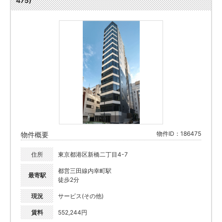
475)
物件ID：186475
物件概要
住所
東京都港区新橋二丁目4-7
都営三田線内幸町駅
最寄駅
徒歩2分
現況
サービス(その他)
賃料
552,244円