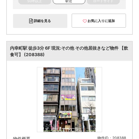
50坪以上
駅近
ロードサイド
詳細を見る
お気に入りに追加
内幸町駅 徒歩3分 6F 現況:その他 その他居抜きなど物件 【飲
食可】 (208388)
物件ID：208388
物件概要