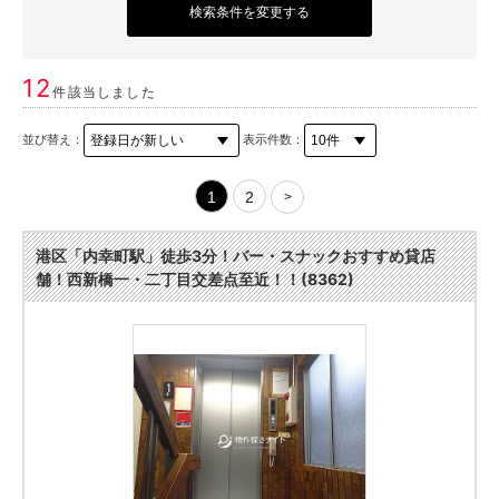
検索条件を変更する
12
件該当しました
並び替え：
表示件数：
1
2
>
港区「内幸町駅」徒歩3分！バー・スナックおすすめ貸店
舗！西新橋一・二丁目交差点至近！！(8362)