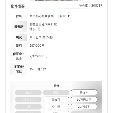
物件ID：208387
物件概要
住所
東京都港区西新橋一丁目18-11
都営三田線内幸町駅
最寄駅
徒歩3分
現況
サービス(その他)
賃料
297,000円
保証金・
2,376,000円
敷金
坪面積/
15.00坪/5階
階数
特徴
NEW
更新
居抜き
スケルトン
飲食可
30万円以下
1階
空中階
20坪以下