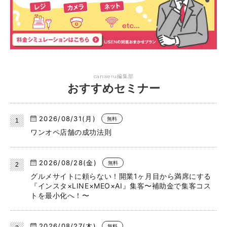
canaeru編集部
おすすめセミナー
2026/08/31(月)
無料
ワンオペ店舗の成功法則
2026/08/28(金)
無料
グルメサイトに頼らない！開業1ヶ月目から満席にする
『インスタ×LINE×MEO×AI』集客〜補助金で集客コス
トを最小化へ！〜
2026/08/27(木)
無料