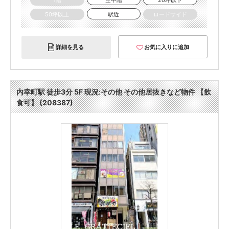
1階
空中階
20坪以下
50坪以上
駅近
ロードサイド
詳細を見る
お気に入りに追加
内幸町駅 徒歩3分 5F 現況:その他 その他居抜きなど物件 【飲
食可】 (208387)