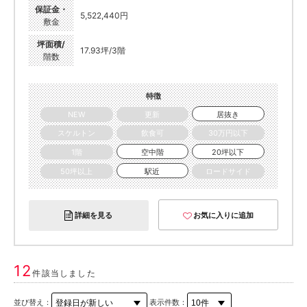
保証金・
5,522,440円
敷金
坪面積/
17.93坪/3階
階数
特徴
NEW
更新
居抜き
スケルトン
飲食可
30万円以下
1階
空中階
20坪以下
50坪以上
駅近
ロードサイド
詳細を見る
お気に入りに追加
12
件該当しました
並び替え：
表示件数：