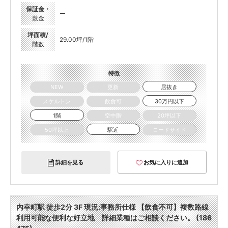
保証金・
ー
敷金
坪面積/
29.00坪/1階
階数
特徴
NEW
更新
居抜き
スケルトン
飲食可
30万円以下
1階
空中階
20坪以下
50坪以上
駅近
ロードサイド
詳細を見る
お気に入りに追加
内幸町駅 徒歩2分 3F 現況:事務所仕様 【飲食不可】複数路線
利用可能な便利な好立地 詳細業種はご相談ください。 (186