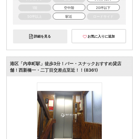
1階
空中階
20坪以下
50坪以上
駅近
ロードサイド
詳細を見る
お気に入りに追加
港区「内幸町駅」徒歩3分！バー・スナックおすすめ貸店
舗！西新橋一・二丁目交差点至近！！(8361)