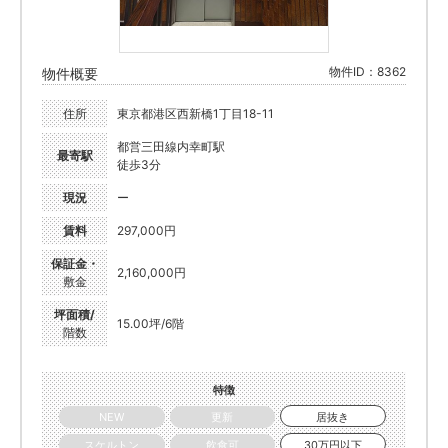
物件ID：8362
物件概要
住所
東京都港区西新橋1丁目18-11
都営三田線内幸町駅
最寄駅
徒歩3分
現況
ー
賃料
297,000円
保証金・
2,160,000円
敷金
坪面積/
15.00坪/6階
階数
特徴
NEW
更新
居抜き
スケルトン
飲食可
30万円以下