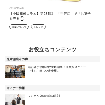
2026/07/31
【小阪裕司コラム】第235回：「手芸店」で「お菓子」
を売る①
開業ノウハウ
トレンド
お役立ちコンテンツ
先輩開業者の声
元記者が念願の飲食店開業！低糖質メニュー
で挑む、新しい定食屋…
セミナー情報
ワンオペ店舗の成功法則