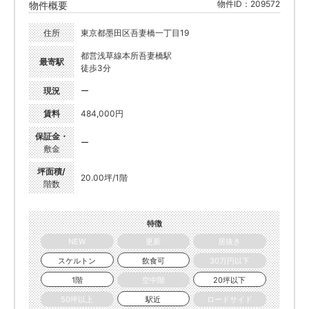
物件ID：209572
物件概要
住所
東京都墨田区吾妻橋一丁目19
都営浅草線本所吾妻橋駅
最寄駅
徒歩3分
現況
ー
賃料
484,000円
保証金・
ー
敷金
坪面積/
20.00坪/1階
階数
特徴
NEW
更新
居抜き
スケルトン
飲食可
30万円以下
1階
空中階
20坪以下
50坪以上
駅近
ロードサイド