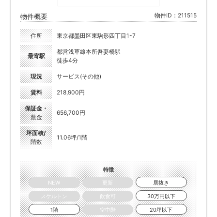
物件ID：211515
物件概要
住所
東京都墨田区東駒形四丁目1-7
都営浅草線本所吾妻橋駅
最寄駅
徒歩4分
現況
サービス(その他)
賃料
218,900円
保証金・
656,700円
敷金
坪面積/
11.06坪/1階
階数
特徴
NEW
更新
居抜き
スケルトン
飲食可
30万円以下
1階
空中階
20坪以下