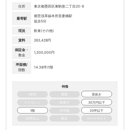
住所
東京都墨田区東駒形二丁目20-9
都営浅草線本所吾妻橋駅
最寄駅
徒歩5分
現況
飲食(その他)
賃料
263,428円
保証金・
1,300,000円
敷金
坪面積/
14.38坪/1階
階数
特徴
NEW
更新
居抜き
スケルトン
飲食可
30万円以下
1階
空中階
20坪以下
50坪以上
駅近
ロードサイド