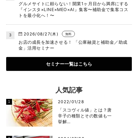
グルメサイトに頼らない！開業1ヶ月目から満席にする
『インスタ×LINE×MEO×AI』集客〜補助金で集客コス
トを最小化へ！〜
2026/08/27(木)
無料
お店の成長を加速させる！ 「公庫融資と補助金／助成
金」活用セミナー
セミナー一覧はこちら
人気記事
2022/01/28
「スコヴィル値」とは？唐
辛子の種類とその数値も一
挙解…