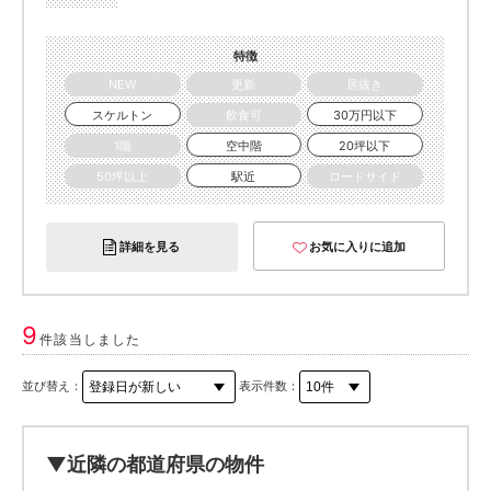
特徴
NEW
更新
居抜き
スケルトン
飲食可
30万円以下
1階
空中階
20坪以下
50坪以上
駅近
ロードサイド
詳細を見る
お気に入りに追加
9
件該当しました
並び替え：
表示件数：
▼近隣の都道府県の物件