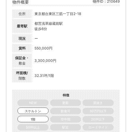
物件ID：210649
物件概要
住所
東京都台東区三筋一丁目2-18
都営浅草線蔵前駅
最寄駅
徒歩6分
現況
ー
賃料
550,000円
保証金・
3,300,000円
敷金
坪面積/
32.31坪/1階
階数
特徴
NEW
更新
居抜き
スケルトン
飲食可
30万円以下
1階
空中階
20坪以下
50坪以上
駅近
ロードサイド