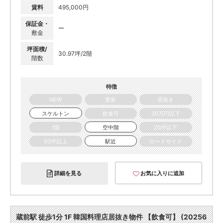
賃料
495,000円
保証金・
ー
敷金
坪面積/
30.97坪/2階
階数
特徴
NEW
更新
居抜き
スケルトン
飲食可
30万円以下
1階
空中階
20坪以下
50坪以上
駅近
ロードサイド
詳細を見る
お気に入りに追加
蔵前駅 徒歩1分 1F 韓国料理店居抜き物件 【飲食可】 (20256