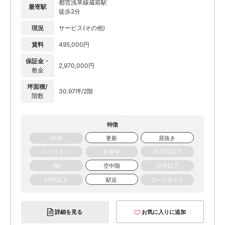
都営浅草線蔵前駅
最寄駅
徒歩2分
現況
サービス(その他)
賃料
495,000円
保証金・
2,970,000円
敷金
坪面積/
30.97坪/2階
階数
特徴
NEW
更新
居抜き
スケルトン
飲食可
30万円以下
1階
空中階
20坪以下
50坪以上
駅近
ロードサイド
詳細を見る
お気に入りに追加