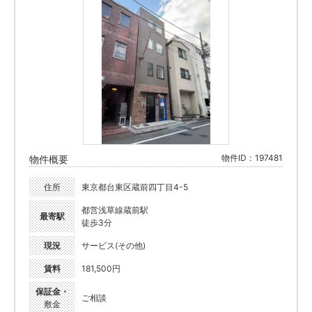
物件ID：197481
物件概要
住所
東京都台東区蔵前四丁目4-5
都営浅草線蔵前駅
最寄駅
徒歩3分
現況
サービス(その他)
賃料
181,500円
保証金・
ご相談
敷金