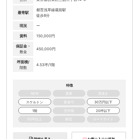
都営浅草線蔵前駅
最寄駅
徒歩8分
現況
ー
賃料
150,000円
保証金・
450,000円
敷金
坪面積/
4.53坪/1階
階数
特徴
NEW
更新
居抜き
スケルトン
飲食可
30万円以下
1階
空中階
20坪以下
50坪以上
駅近
ロードサイド