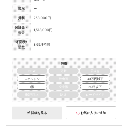
現況
ー
賃料
253,000円
保証金・
1,518,000円
敷金
坪面積/
8.69坪/1階
階数
特徴
NEW
更新
居抜き
スケルトン
飲食可
30万円以下
1階
空中階
20坪以下
50坪以上
駅近
ロードサイド
詳細を見る
お気に入りに追加