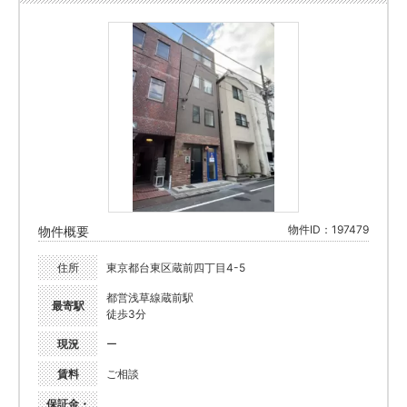
物件ID：197479
物件概要
住所
東京都台東区蔵前四丁目4-5
都営浅草線蔵前駅
最寄駅
徒歩3分
現況
ー
賃料
ご相談
保証金・