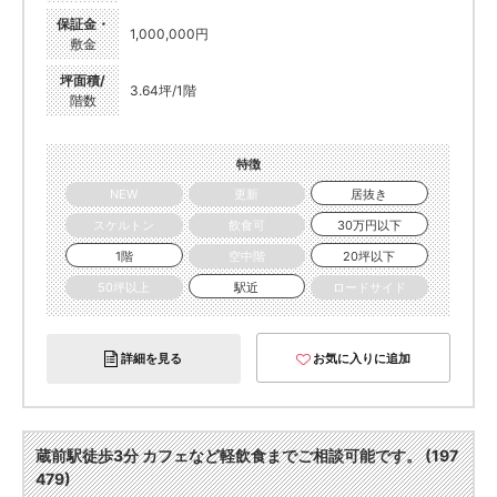
保証金・
1,000,000円
敷金
坪面積/
3.64坪/1階
階数
特徴
NEW
更新
居抜き
スケルトン
飲食可
30万円以下
1階
空中階
20坪以下
50坪以上
駅近
ロードサイド
詳細を見る
お気に入りに追加
蔵前駅徒歩3分 カフェなど軽飲食までご相談可能です。 (197
479)