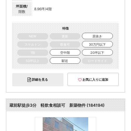
坪面積/
8.96坪/4階
階数
特徴
NEW
更新
居抜き
スケルトン
飲食可
30万円以下
1階
空中階
20坪以下
50坪以上
駅近
ロードサイド
詳細を見る
お気に入りに追加
蔵前駅徒歩3分 軽飲食相談可 新築物件 (184194)