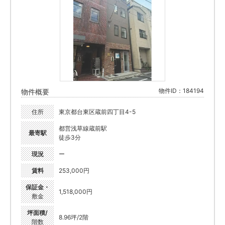
物件ID：184194
物件概要
住所
東京都台東区蔵前四丁目4-5
都営浅草線蔵前駅
最寄駅
徒歩3分
現況
ー
賃料
253,000円
保証金・
1,518,000円
敷金
坪面積/
8.96坪/2階
階数