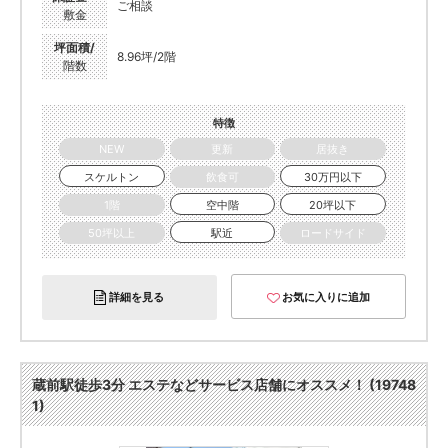
ご相談
敷金
坪面積/
8.96坪/2階
階数
特徴
NEW
更新
居抜き
スケルトン
飲食可
30万円以下
1階
空中階
20坪以下
50坪以上
駅近
ロードサイド
詳細を見る
お気に入りに追加
蔵前駅徒歩3分 エステなどサービス店舗にオススメ！ (19748
1)