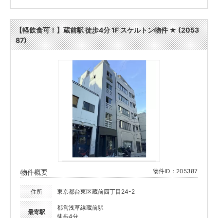
【軽飲食可！】蔵前駅 徒歩4分 1F スケルトン物件 ★ (2053
87)
物件ID：205387
物件概要
住所
東京都台東区蔵前四丁目24-2
都営浅草線蔵前駅
最寄駅
徒歩4分