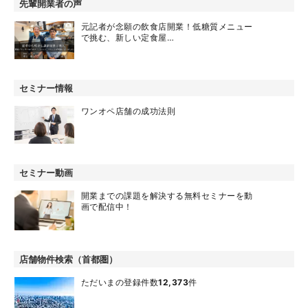
先輩開業者の声
元記者が念願の飲食店開業！低糖質メニュー
で挑む、新しい定食屋…
セミナー情報
ワンオペ店舗の成功法則
セミナー動画
開業までの課題を解決する無料セミナーを動
画で配信中！
店舗物件検索（首都圏）
ただいまの登録件数
12,373
件