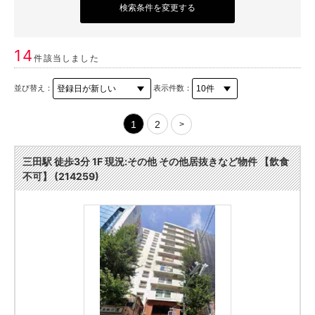
検索条件を変更する
14
件該当しました
並び替え：
表示件数：
1
2
>
三田駅 徒歩3分 1F 現況:その他 その他居抜きなど物件 【飲食
不可】 (214259)