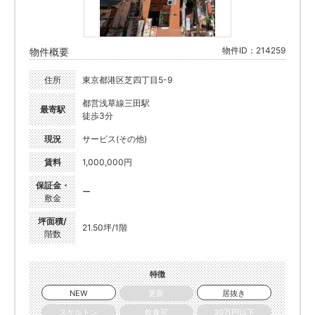
物件ID：214259
物件概要
住所
東京都港区芝四丁目5-9
都営浅草線三田駅
最寄駅
徒歩3分
現況
サービス(その他)
賃料
1,000,000円
保証金・
ー
敷金
坪面積/
21.50坪/1階
階数
特徴
NEW
更新
居抜き
スケルトン
飲食可
30万円以下