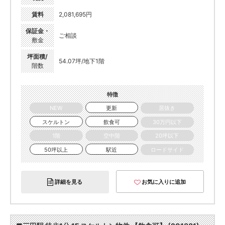
賃料
2,081,695円
保証金・
ご相談
敷金
坪面積/
54.07坪/地下1階
階数
特徴
NEW
更新
居抜き
スケルトン
飲食可
30万円以下
1階
空中階
20坪以下
50坪以上
駅近
ロードサイド
詳細を見る
お気に入りに追加