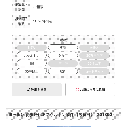
保証金・
ご相談
敷金
坪面積/
50.96坪/1階
階数
特徴
NEW
更新
居抜き
スケルトン
飲食可
30万円以下
1階
空中階
20坪以下
50坪以上
駅近
ロードサイド
詳細を見る
お気に入りに追加
■三田駅 徒歩1分 2F スケルトン物件 【飲食可】 (201890)