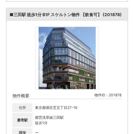
■三田駅 徒歩1分 B1F スケルトン物件 【飲食可】 (201878)
物件ID：201878
物件概要
住所
東京都港区芝五丁目27-16
都営浅草線三田駅
最寄駅
徒歩1分
現況
ー