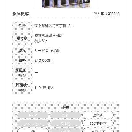
物件ID：211141
物件概要
住所
東京都港区芝五丁目13-11
都営浅草線三田駅
最寄駅
徒歩5分
現況
サービス(その他)
賃料
240,000円
保証金・
ー
敷金
坪面積/
11.01坪/1階
階数
特徴
NEW
更新
居抜き
スケルトン
飲食可
30万円以下
1階
空中階
20坪以下