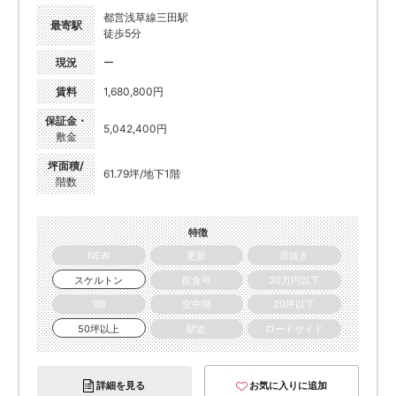
都営浅草線三田駅
最寄駅
徒歩5分
現況
ー
賃料
1,680,800円
保証金・
5,042,400円
敷金
坪面積/
61.79坪/地下1階
階数
特徴
NEW
更新
居抜き
スケルトン
飲食可
30万円以下
1階
空中階
20坪以下
50坪以上
駅近
ロードサイド
詳細を見る
お気に入りに追加