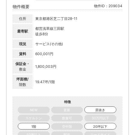
物件ID：209034
物件概要
住所
東京都港区芝二丁目28-11
都営浅草線三田駅
最寄駅
徒歩8分
現況
サービス(その他)
賃料
600,001円
保証金・
1,800,003円
敷金
坪面積/
19.47坪/1階
階数
特徴
NEW
更新
居抜き
スケルトン
飲食可
30万円以下
1階
空中階
20坪以下
50坪以上
駅近
ロードサイド