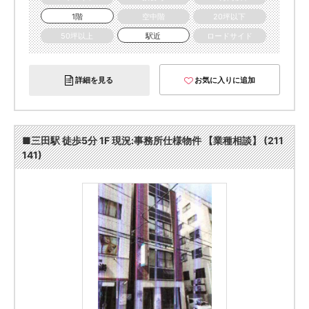
1階
空中階
20坪以下
50坪以上
駅近
ロードサイド
詳細を見る
お気に入りに追加
■三田駅 徒歩5分 1F 現況:事務所仕様物件 【業種相談】 (211
141)