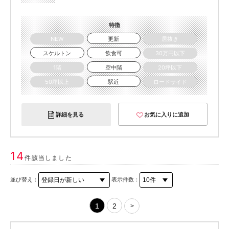
特徴
NEW
更新
居抜き
スケルトン
飲食可
30万円以下
1階
空中階
20坪以下
50坪以上
駅近
ロードサイド
詳細を見る
お気に入りに追加
14
件該当しました
並び替え：
表示件数：
1
2
>