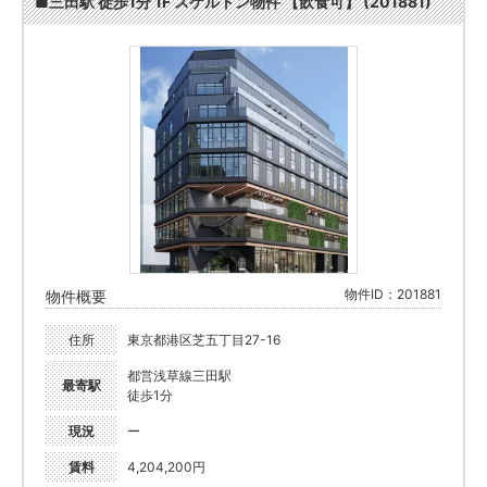
■三田駅 徒歩1分 1F スケルトン物件 【飲食可】 (201881)
物件ID：201881
物件概要
住所
東京都港区芝五丁目27-16
都営浅草線三田駅
最寄駅
徒歩1分
現況
ー
賃料
4,204,200円