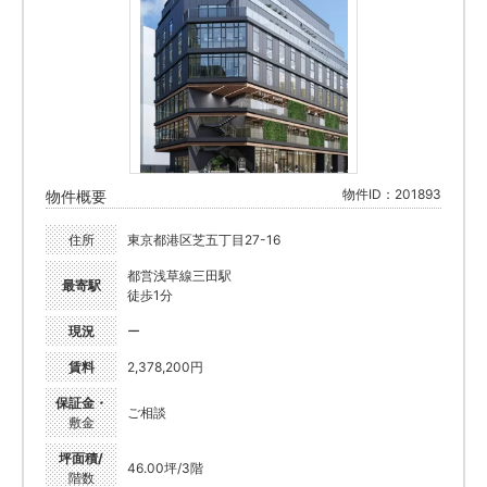
物件ID：201893
物件概要
住所
東京都港区芝五丁目27-16
都営浅草線三田駅
最寄駅
徒歩1分
現況
ー
賃料
2,378,200円
保証金・
ご相談
敷金
坪面積/
46.00坪/3階
階数