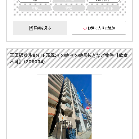
50坪以上
駅近
ロードサイド
詳細を見る
お気に入りに追加
三田駅 徒歩8分 1F 現況:その他 その他居抜きなど物件 【飲食
不可】 (209034)