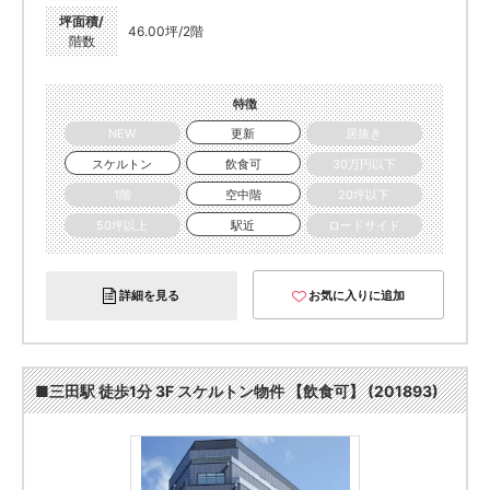
坪面積/
46.00坪/2階
階数
特徴
NEW
更新
居抜き
スケルトン
飲食可
30万円以下
1階
空中階
20坪以下
50坪以上
駅近
ロードサイド
詳細を見る
お気に入りに追加
■三田駅 徒歩1分 3F スケルトン物件 【飲食可】 (201893)