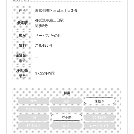
住所
東京都港区三田三丁目3-8
都営浅草線三田駅
最寄駅
徒歩5分
現況
サービス(その他)
賃料
716,485円
保証金・
ー
敷金
坪面積/
37.22坪/9階
階数
特徴
NEW
更新
居抜き
スケルトン
飲食可
30万円以下
1階
空中階
20坪以下
50坪以上
駅近
ロードサイド