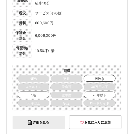
最寄駅
徒歩10分
現況
サービス(その他)
賃料
600,600円
保証金・
6,006,000円
敷金
坪面積/
19.50坪/1階
階数
特徴
NEW
更新
居抜き
スケルトン
飲食可
30万円以下
1階
空中階
20坪以下
50坪以上
駅近
ロードサイド
詳細を見る
お気に入りに追加