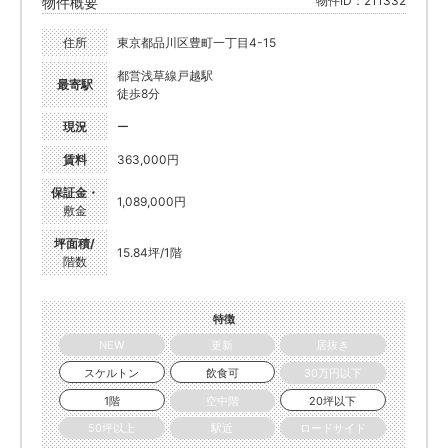
物件ID：211332
物件概要
住所
東京都品川区豊町一丁目4-15
都営浅草線戸越駅
最寄駅
徒歩8分
現況
ー
賃料
363,000円
保証金・
1,089,000円
敷金
坪面積/
15.84坪/1階
階数
特徴
NEW
更新
居抜き
スケルトン
飲食可
30万円以下
1階
空中階
20坪以下
50坪以上
駅近
ロードサイド