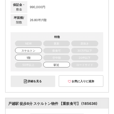
保証金・
990,000円
敷金
坪面積/
26.80坪/1階
階数
特徴
NEW
更新
居抜き
スケルトン
飲食可
30万円以下
1階
空中階
20坪以下
50坪以上
駅近
ロードサイド
詳細を見る
お気に入りに追加
戸越駅 徒歩8分 スケルトン物件 【重飲食可】 (185636)