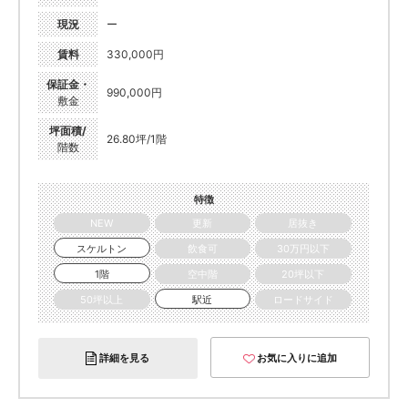
現況
ー
賃料
330,000円
保証金・
990,000円
敷金
坪面積/
26.80坪/1階
階数
特徴
NEW
更新
居抜き
スケルトン
飲食可
30万円以下
1階
空中階
20坪以下
50坪以上
駅近
ロードサイド
詳細を見る
お気に入りに追加