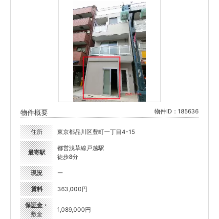
物件ID：185636
物件概要
住所
東京都品川区豊町一丁目4-15
都営浅草線戸越駅
最寄駅
徒歩8分
現況
ー
賃料
363,000円
保証金・
1,089,000円
敷金