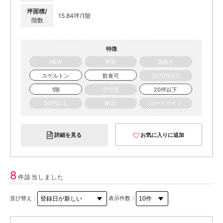
坪面積/
15.84坪/1階
階数
特徴
NEW
更新
居抜き
スケルトン
飲食可
30万円以下
1階
空中階
20坪以下
50坪以上
駅近
ロードサイド
詳細を見る
お気に入りに追加
8
件該当しました
並び替え：
表示件数：