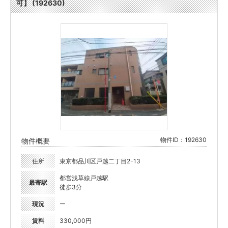
可】 (192630)
物件ID：192630
物件概要
住所
東京都品川区戸越二丁目2-13
都営浅草線戸越駅
最寄駅
徒歩3分
現況
ー
賃料
330,000円