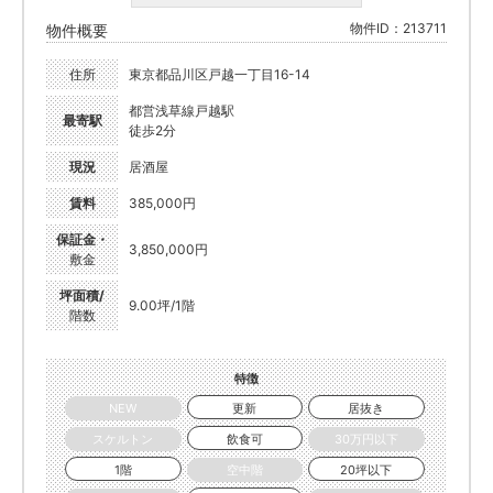
物件ID：213711
物件概要
住所
東京都品川区戸越一丁目16-14
都営浅草線戸越駅
最寄駅
徒歩2分
現況
居酒屋
賃料
385,000円
保証金・
3,850,000円
敷金
坪面積/
9.00坪/1階
階数
特徴
NEW
更新
居抜き
スケルトン
飲食可
30万円以下
1階
空中階
20坪以下