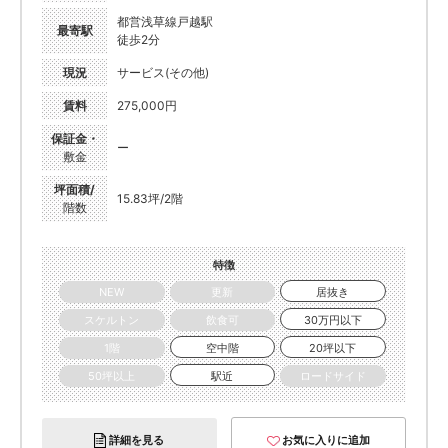
都営浅草線戸越駅
最寄駅
徒歩2分
現況
サービス(その他)
賃料
275,000円
保証金・
ー
敷金
坪面積/
15.83坪/2階
階数
特徴
NEW
更新
居抜き
スケルトン
飲食可
30万円以下
1階
空中階
20坪以下
50坪以上
駅近
ロードサイド
詳細を見る
お気に入りに追加