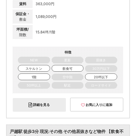
賃料
363,000円
保証金・
1,089,000円
敷金
坪面積/
15.84坪/1階
階数
特徴
NEW
更新
居抜き
スケルトン
飲食可
30万円以下
1階
空中階
20坪以下
50坪以上
駅近
ロードサイド
詳細を見る
お気に入りに追加
戸越駅 徒歩3分 現況:その他 その他居抜きなど物件 【飲食不