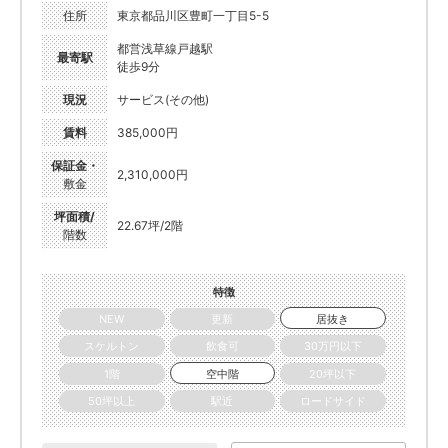
住所
東京都品川区豊町一丁目5-5
都営浅草線戸越駅
最寄駅
徒歩9分
現況
サービス(その他)
賃料
385,000円
保証金・
2,310,000円
敷金
坪面積/
22.67坪/2階
階数
特徴
NEW
更新
居抜き
スケルトン
飲食可
30万円以下
1階
空中階
20坪以下
50坪以上
駅近
ロードサイド