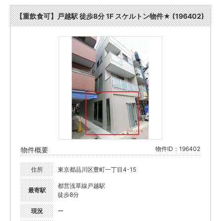
【重飲食可】戸越駅 徒歩8分 1F スケルトン物件★ (196402)
物件ID：196402
物件概要
住所
東京都品川区豊町一丁目4-15
都営浅草線戸越駅
最寄駅
徒歩8分
現況
ー