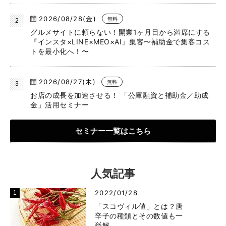
2026/08/28(金)
無料
グルメサイトに頼らない！開業1ヶ月目から満席にする
『インスタ×LINE×MEO×AI』集客〜補助金で集客コス
トを最小化へ！〜
2026/08/27(木)
無料
お店の成長を加速させる！ 「公庫融資と補助金／助成
金」活用セミナー
セミナー一覧はこちら
人気記事
2022/01/28
「スコヴィル値」とは？唐
辛子の種類とその数値も一
挙解…