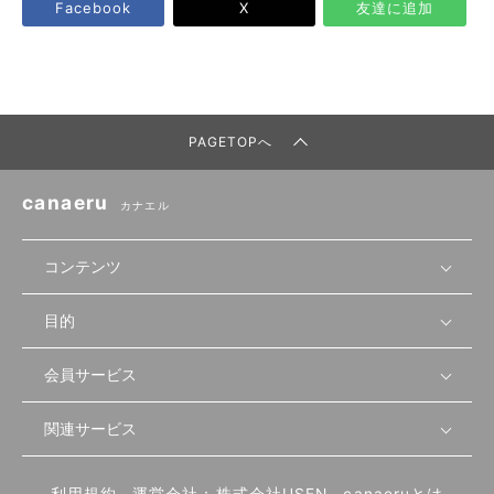
Facebook
X
友達に追加
PAGETOPへ
canaeru
カナエル
コンテンツ
目的
無料開業相談
セミナーで学ぶ
会員サービス
店舗運営
物件を探す
セミナー情報
資金・手続き
関連サービス
会員登録
先輩開業者の声
セミナー動画
首都圏
物件
メルマガ設定
記事から学ぶ
セミナー協力一覧
大阪
飲食店サクセスガイド（外部サイト）
内装・設備