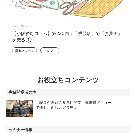
2026/07/31
【小阪裕司コラム】第235回：「手芸店」で「お菓子」
を売る①
開業ノウハウ
トレンド
お役立ちコンテンツ
先輩開業者の声
元記者が念願の飲食店開業！低糖質メニュー
で挑む、新しい定食屋…
セミナー情報