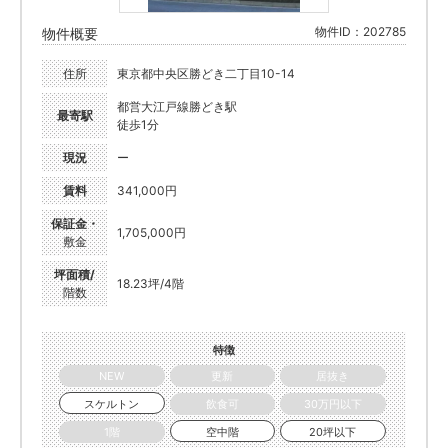
物件ID：202785
物件概要
住所
東京都中央区勝どき二丁目10-14
都営大江戸線勝どき駅
最寄駅
徒歩1分
現況
ー
賃料
341,000円
保証金・
1,705,000円
敷金
坪面積/
18.23坪/4階
階数
特徴
NEW
更新
居抜き
スケルトン
飲食可
30万円以下
1階
空中階
20坪以下