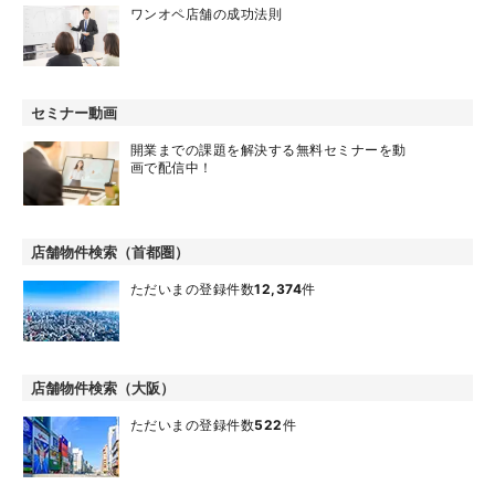
ワンオペ店舗の成功法則
セミナー動画
開業までの課題を解決する無料セミナーを動
画で配信中！
店舗物件検索（首都圏）
ただいまの登録件数
12,374
件
店舗物件検索（大阪）
ただいまの登録件数
522
件