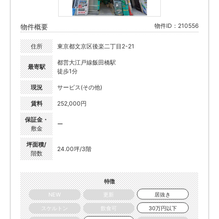
物件ID：210556
物件概要
住所
東京都文京区後楽二丁目2-21
都営大江戸線飯田橋駅
最寄駅
徒歩1分
現況
サービス(その他)
賃料
252,000円
保証金・
ー
敷金
坪面積/
24.00坪/3階
階数
特徴
NEW
更新
居抜き
スケルトン
飲食可
30万円以下