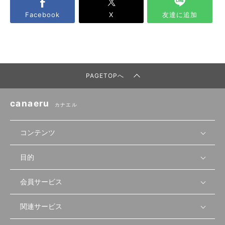
Facebook
X
友達に追加
PAGETOPへ
canaeru
カナエル
コンテンツ
目的
無料開業相談
セミナーで学ぶ
会員サービス
店舗運営
物件を探す
セミナー情報
資金・手続き
関連サービス
会員登録
先輩開業者の声
セミナー動画
首都圏
物件