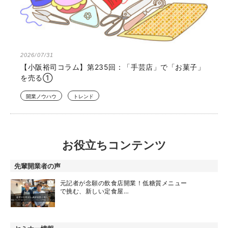
2026/07/31
【小阪裕司コラム】第235回：「手芸店」で「お菓子」
を売る①
開業ノウハウ
トレンド
お役立ちコンテンツ
先輩開業者の声
元記者が念願の飲食店開業！低糖質メニュー
で挑む、新しい定食屋…