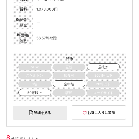
賃料
1,078,000円
保証金・
ー
敷金
坪面積/
56.57坪/2階
階数
特徴
NEW
更新
居抜き
スケルトン
飲食可
30万円以下
1階
空中階
20坪以下
50坪以上
駅近
ロードサイド
詳細を見る
お気に入りに追加
8
件該当しました