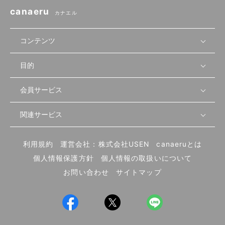
canaeru
カナエル
コンテンツ
目的
無料開業相談
セミナーで学ぶ
会員サービス
店舗運営
物件を探す
セミナー情報
資金・手続き
関連サービス
会員登録
先輩開業者の声
セミナー動画
首都圏
物件
メルマガ設定
記事から学ぶ
セミナー協力一覧
大阪
飲食店サクセスガイド（外部サイト）
内装・設備
利用規約
運営会社：株式会社USEN
canaeruとは
ログイン
飲食店の始め方
北海道
開業・経営に関する記事
個人情報保護方針
個人情報の取扱いについて
食材・仕入れ
業態別の開業方法
東海
編集ポリシー
お問い合わせ
サイトマップ
集客・宣伝
その他
トレンド
UIターン開業特集
飲食店開業