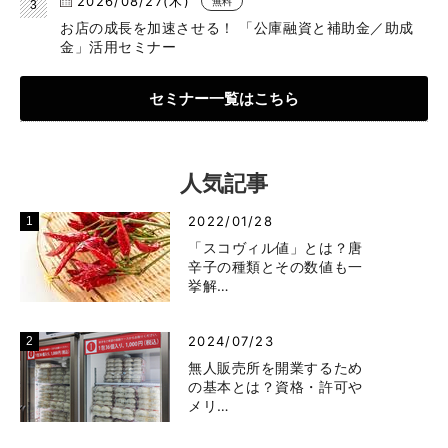
2026/08/27(木)
無料
お店の成長を加速させる！ 「公庫融資と補助金／助成
金」活用セミナー
セミナー一覧はこちら
人気記事
2022/01/28
「スコヴィル値」とは？唐
辛子の種類とその数値も一
挙解…
2024/07/23
無人販売所を開業するため
の基本とは？資格・許可や
メリ…