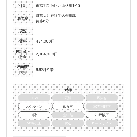
住所
東京都新宿区北山伏町1-13
都営大江戸線牛込柳町駅
最寄駅
徒歩6分
現況
ー
賃料
484,000円
保証金・
2,904,000円
敷金
坪面積/
6.62坪/1階
階数
特徴
NEW
更新
居抜き
スケルトン
飲食可
30万円以下
1階
空中階
20坪以下
50坪以上
駅近
ロードサイド