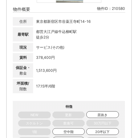
物件ID：210580
物件概要
住所
東京都新宿区市谷薬王寺町14-16
都営大江戸線牛込柳町駅
最寄駅
徒歩2分
現況
サービス(その他)
賃料
378,400円
保証金・
1,513,600円
敷金
坪面積/
17.15坪/6階
階数
特徴
NEW
更新
居抜き
スケルトン
飲食可
30万円以下
1階
空中階
20坪以下