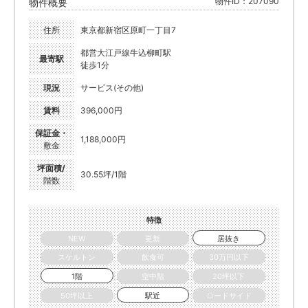
物件ID：207090
物件概要
住所
東京都新宿区原町一丁目7
都営大江戸線牛込柳町駅
最寄駅
徒歩1分
現況
サービス(その他)
賃料
396,000円
保証金・
1,188,000円
敷金
坪面積/
30.55坪/1階
階数
特徴
NEW
更新
居抜き
スケルトン
飲食可
30万円以下
1階
空中階
20坪以下
50坪以上
駅近
ロードサイド