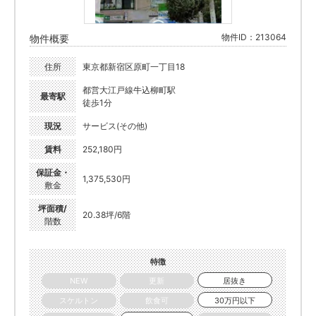
物件ID：213064
物件概要
住所
東京都新宿区原町一丁目18
都営大江戸線牛込柳町駅
最寄駅
徒歩1分
現況
サービス(その他)
賃料
252,180円
保証金・
1,375,530円
敷金
坪面積/
20.38坪/6階
階数
特徴
NEW
更新
居抜き
スケルトン
飲食可
30万円以下