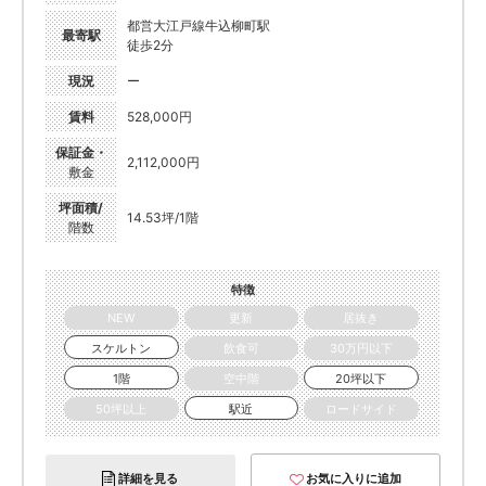
都営大江戸線牛込柳町駅
最寄駅
徒歩2分
現況
ー
賃料
528,000円
保証金・
2,112,000円
敷金
坪面積/
14.53坪/1階
階数
特徴
NEW
更新
居抜き
スケルトン
飲食可
30万円以下
1階
空中階
20坪以下
50坪以上
駅近
ロードサイド
詳細を見る
お気に入りに追加