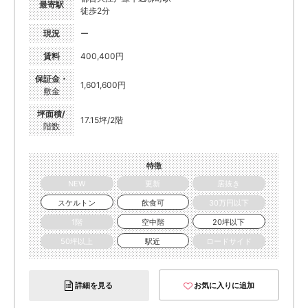
最寄駅
徒歩2分
現況
ー
賃料
400,400円
保証金・
1,601,600円
敷金
坪面積/
17.15坪/2階
階数
特徴
NEW
更新
居抜き
スケルトン
飲食可
30万円以下
1階
空中階
20坪以下
50坪以上
駅近
ロードサイド
詳細を見る
お気に入りに追加