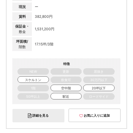
現況
ー
賃料
382,800円
保証金・
1,531,200円
敷金
坪面積/
17.15坪/3階
階数
特徴
NEW
更新
居抜き
スケルトン
飲食可
30万円以下
1階
空中階
20坪以下
50坪以上
駅近
ロードサイド
詳細を見る
お気に入りに追加