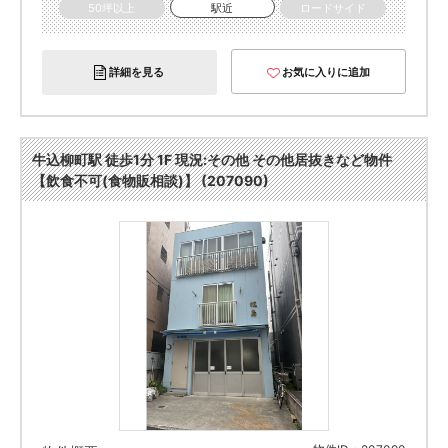
50坪以上
駅近
ロードサイド
詳細を見る
お気に入りに追加
牛込柳町駅 徒歩1分 1F 現況:その他 その他居抜きなど物件
【飲食不可(食物販相談)】 (207090)