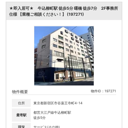
★即入居可★ 牛込柳町駅 徒歩5分 曙橋 徒歩7分 2F事務所
仕様 【業種ご相談ください！】 (197271)
物件ID：197271
物件概要
住所
東京都新宿区市谷薬王寺町4-14
都営大江戸線牛込柳町駅
最寄駅
徒歩5分
現況
サービス(その他)