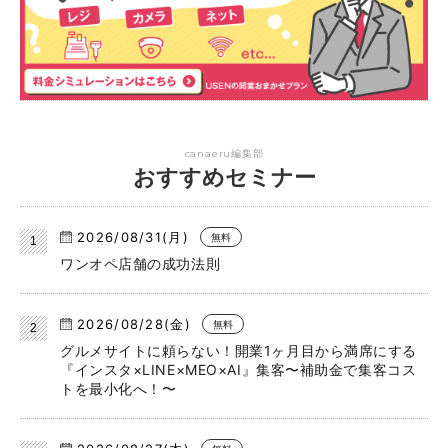
canaeru編集部
おすすめセミナー
2026/08/31(月)
無料
ワンオペ店舗の成功法則
2026/08/28(金)
無料
グルメサイトに頼らない！開業1ヶ月目から満席にする
『インスタ×LINE×MEO×AI』集客〜補助金で集客コス
トを最小化へ！〜