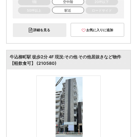
1階
空中階
20坪以下
50坪以上
駅近
ロードサイド
詳細を見る
お気に入りに追加
牛込柳町駅 徒歩2分 4F 現況:その他 その他居抜きなど物件
【軽飲食可】 (210580)