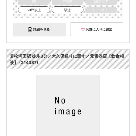
1階
空中階
20坪以下
50坪以上
駅近
ロードサイド
詳細を見る
お気に入りに追加
若松河田駅 徒歩3分／大久保通りに面す／元電器店【飲食相
談】 (214387)