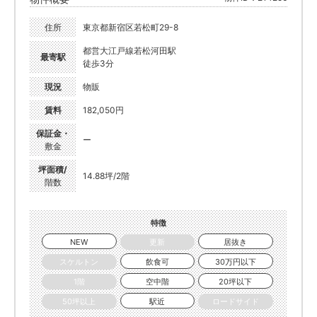
住所
東京都新宿区若松町29-8
都営大江戸線若松河田駅
最寄駅
徒歩3分
現況
物販
賃料
182,050円
保証金・
ー
敷金
坪面積/
14.88坪/2階
階数
特徴
NEW
更新
居抜き
スケルトン
飲食可
30万円以下
1階
空中階
20坪以下
50坪以上
駅近
ロードサイド