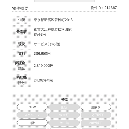
物件ID：214387
物件概要
住所
東京都新宿区若松町29-8
都営大江戸線若松河田駅
最寄駅
徒歩3分
現況
サービス(その他)
賃料
386,650円
保証金・
2,319,900円
敷金
坪面積/
24.08坪/1階
階数
特徴
NEW
更新
居抜き
スケルトン
飲食可
30万円以下
1階
空中階
20坪以下