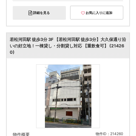
詳細を見る
お気に入りに追加
若松河田駅 徒歩3分 3F 【若松河田駅 徒歩3分】大久保通り沿
いの好立地！一棟貸し・分割貸し対応 【重飲食可】 (21426
0)
物件ID：214260
物件概要