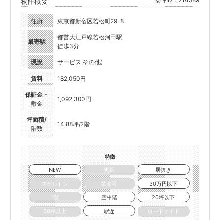
物件ID：214389
物件概要
住所
東京都新宿区若松町29-8
都営大江戸線若松河田駅
最寄駅
徒歩3分
現況
サービス(その他)
賃料
182,050円
保証金・
1,092,300円
敷金
坪面積/
14.88坪/2階
階数
特徴
NEW
更新
居抜き
スケルトン
飲食可
30万円以下
1階
空中階
20坪以下
50坪以上
駅近
ロードサイド