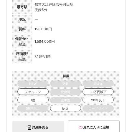
都営大江戸線若松河田駅
最寄駅
徒歩3分
現況
ー
賃料
198,000円
保証金・
1,584,000円
敷金
坪面積/
7.16坪/1階
階数
特徴
NEW
更新
居抜き
スケルトン
飲食可
30万円以下
1階
空中階
20坪以下
50坪以上
駅近
ロードサイド
詳細を見る
お気に入りに追加