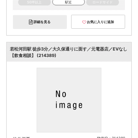
50坪以上
駅近
ロードサイド
詳細を見る
お気に入りに追加
若松河田駅 徒歩3分／大久保通りに面す／元電器店／EVなし
【飲食相談】 (214389)