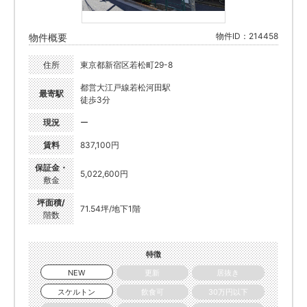
物件ID：214458
物件概要
住所
東京都新宿区若松町29-8
都営大江戸線若松河田駅
最寄駅
徒歩3分
現況
ー
賃料
837,100円
保証金・
5,022,600円
敷金
坪面積/
71.54坪/地下1階
階数
特徴
NEW
更新
居抜き
スケルトン
飲食可
30万円以下