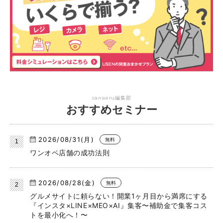
canaeru編集部
おすすめセミナー
2026/08/31(月)
無料
ワンオペ店舗の成功法則
2026/08/28(金)
無料
グルメサイトに頼らない！開業1ヶ月目から満席にする
『インスタ×LINE×MEO×AI』集客〜補助金で集客コス
トを最小化へ！〜