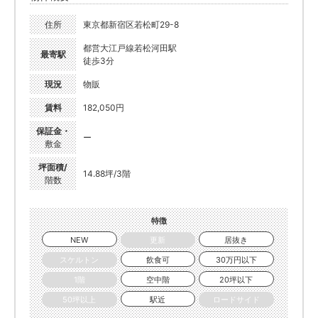
住所
東京都新宿区若松町29-8
都営大江戸線若松河田駅
最寄駅
徒歩3分
現況
物販
賃料
182,050円
保証金・
ー
敷金
坪面積/
14.88坪/3階
階数
特徴
NEW
更新
居抜き
スケルトン
飲食可
30万円以下
1階
空中階
20坪以下
50坪以上
駅近
ロードサイド