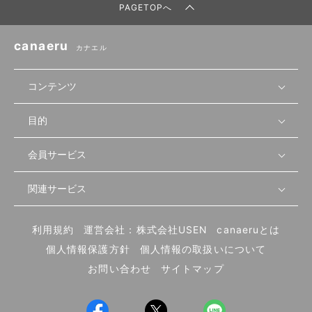
PAGETOPへ
canaeru
カナエル
コンテンツ
目的
無料開業相談
セミナーで学ぶ
会員サービス
店舗運営
物件を探す
セミナー情報
資金・手続き
関連サービス
会員登録
先輩開業者の声
セミナー動画
首都圏
物件
メルマガ設定
記事から学ぶ
セミナー協力一覧
大阪
飲食店サクセスガイド（外部サイト）
内装・設備
利用規約
運営会社：株式会社USEN
canaeruとは
ログイン
飲食店の始め方
北海道
開業・経営に関する記事
個人情報保護方針
個人情報の取扱いについて
食材・仕入れ
業態別の開業方法
東海
編集ポリシー
お問い合わせ
サイトマップ
集客・宣伝
その他
トレンド
UIターン開業特集