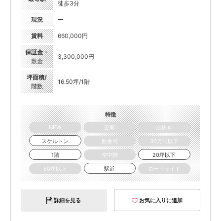
徒歩3分
現況
ー
賃料
660,000円
保証金・
3,300,000円
敷金
坪面積/
16.50坪/1階
階数
特徴
NEW
更新
居抜き
スケルトン
飲食可
30万円以下
1階
空中階
20坪以下
50坪以上
駅近
ロードサイド
詳細を見る
お気に入りに追加