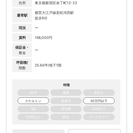
住所
東京都新宿区余丁町12-33
都営大江戸線若松河田駅
最寄駅
徒歩6分
現況
ー
賃料
198,000円
保証金・
ー
敷金
坪面積/
25.64坪/地下1階
階数
特徴
NEW
更新
居抜き
スケルトン
飲食可
30万円以下
1階
空中階
20坪以下
50坪以上
駅近
ロードサイド