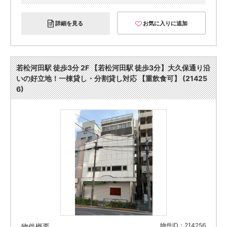
詳細を見る
お気に入りに追加
若松河田駅 徒歩3分 2F 【若松河田駅 徒歩3分】大久保通り沿
いの好立地！一棟貸し・分割貸し対応 【重飲食可】 (21425
6)
物件ID：214256
物件概要