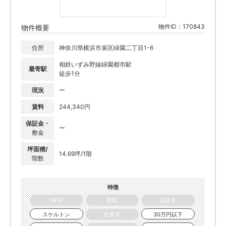
物件ID：170843
物件概要
住所
神奈川県横浜市泉区緑園二丁目1-6
相鉄いずみ野線緑園都市駅
最寄駅
徒歩1分
現況
ー
賃料
244,340円
保証金・
ー
敷金
坪面積/
14.69坪/1階
階数
特徴
NEW
更新
居抜き
スケルトン
飲食可
30万円以下