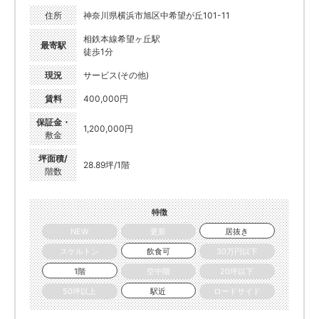
住所
神奈川県横浜市旭区中希望が丘101-11
相鉄本線希望ヶ丘駅
最寄駅
徒歩1分
現況
サービス(その他)
賃料
400,000円
保証金・
1,200,000円
敷金
坪面積/
28.89坪/1階
階数
特徴
NEW
更新
居抜き
スケルトン
飲食可
30万円以下
1階
空中階
20坪以下
50坪以上
駅近
ロードサイド