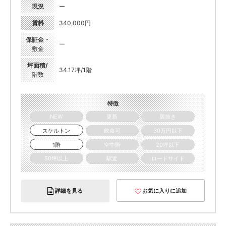
現況
ー
賃料
340,000円
保証金・
ー
敷金
坪面積/
34.17坪/1階
階数
特徴
NEW
更新
居抜き
スケルトン
飲食可
30万円以下
1階
空中階
20坪以下
50坪以上
駅近
ロードサイド
詳細を見る
お気に入りに追加