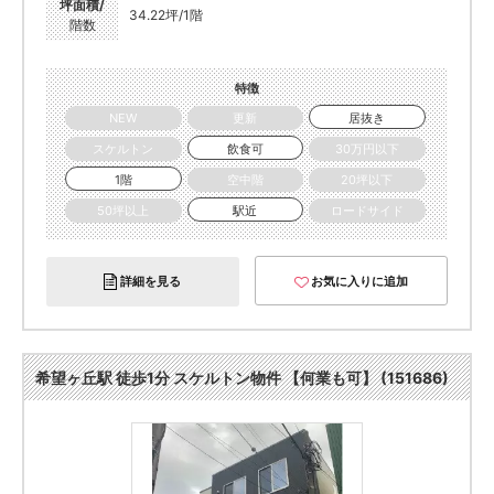
坪面積/
34.22坪/1階
階数
特徴
NEW
更新
居抜き
スケルトン
飲食可
30万円以下
1階
空中階
20坪以下
50坪以上
駅近
ロードサイド
詳細を見る
お気に入りに追加
希望ヶ丘駅 徒歩1分 スケルトン物件 【何業も可】 (151686)