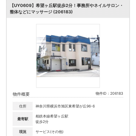
【UY0609】希望ヶ丘駅徒歩2分！事務所やネイルサロン・
整体などにマッサージ (206183)
物件ID：206183
物件概要
住所
神奈川県横浜市旭区東希望が丘96-6
相鉄本線希望ヶ丘駅
最寄駅
徒歩2分
現況
サービス(その他)