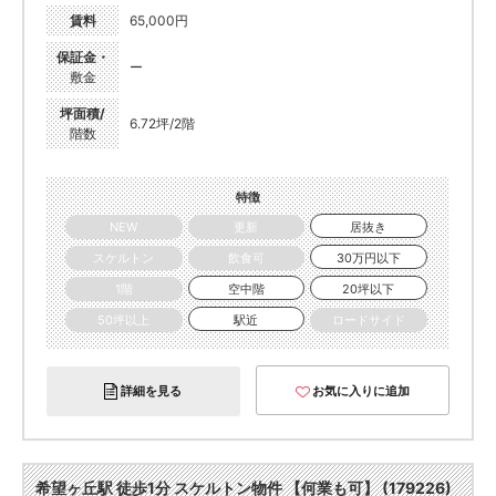
賃料
65,000円
保証金・
ー
敷金
坪面積/
6.72坪/2階
階数
特徴
NEW
更新
居抜き
スケルトン
飲食可
30万円以下
1階
空中階
20坪以下
50坪以上
駅近
ロードサイド
詳細を見る
お気に入りに追加
希望ヶ丘駅 徒歩1分 スケルトン物件 【何業も可】 (179226)