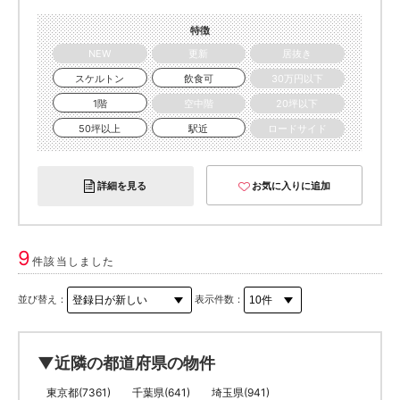
特徴
NEW
更新
居抜き
スケルトン
飲食可
30万円以下
1階
空中階
20坪以下
50坪以上
駅近
ロードサイド
詳細を見る
お気に入りに追加
9
件該当しました
並び替え：
表示件数：
▼近隣の都道府県の物件
東京都(7361)
千葉県(641)
埼玉県(941)