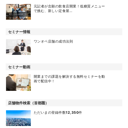
元記者が念願の飲食店開業！低糖質メニュー
で挑む、新しい定食屋…
セミナー情報
ワンオペ店舗の成功法則
セミナー動画
開業までの課題を解決する無料セミナーを動
画で配信中！
店舗物件検索（首都圏）
ただいまの登録件数
12,350
件