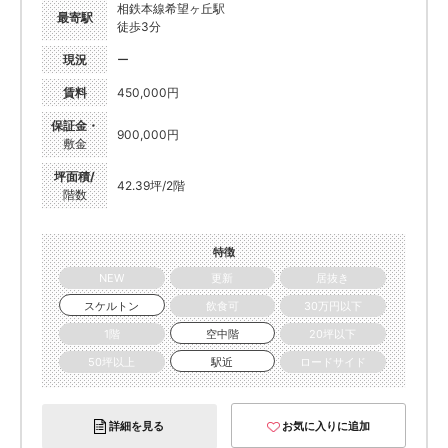
相鉄本線希望ヶ丘駅
最寄駅
徒歩3分
現況
ー
賃料
450,000円
保証金・
900,000円
敷金
坪面積/
42.39坪/2階
階数
特徴
NEW
更新
居抜き
スケルトン
飲食可
30万円以下
1階
空中階
20坪以下
50坪以上
駅近
ロードサイド
詳細を見る
お気に入りに追加