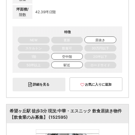
坪面積/
42.39坪/2階
階数
特徴
NEW
更新
居抜き
スケルトン
飲食可
30万円以下
1階
空中階
20坪以下
50坪以上
駅近
ロードサイド
詳細を見る
お気に入りに追加
希望ヶ丘駅 徒歩3分 現況:中華・エスニック 飲食居抜き物件
【飲食業のみ募集】 (152595)