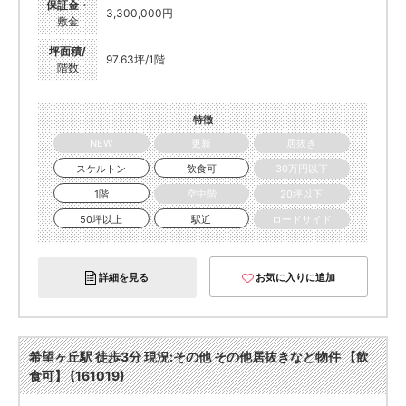
保証金・
3,300,000円
敷金
坪面積/
97.63坪/1階
階数
特徴
NEW
更新
居抜き
スケルトン
飲食可
30万円以下
1階
空中階
20坪以下
50坪以上
駅近
ロードサイド
詳細を見る
お気に入りに追加
希望ヶ丘駅 徒歩3分 現況:その他 その他居抜きなど物件 【飲
食可】 (161019)