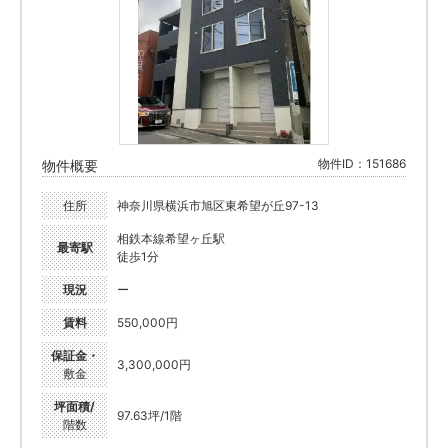
物件ID：151686
物件概要
住所
神奈川県横浜市旭区東希望が丘97-13
相鉄本線希望ヶ丘駅
最寄駅
徒歩1分
現況
ー
賃料
550,000円
保証金・
3,300,000円
敷金
坪面積/
97.63坪/1階
階数