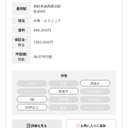
相鉄本線西横浜駅
最寄駅
徒歩6分
現況
中華・エスニック
賃料
480,000円
保証金・
1,920,000円
敷金
坪面積/
56.57坪/1階
階数
特徴
NEW
更新
居抜き
スケルトン
飲食可
30万円以下
1階
空中階
20坪以下
50坪以上
駅近
ロードサイド
詳細を見る
お気に入りに追加