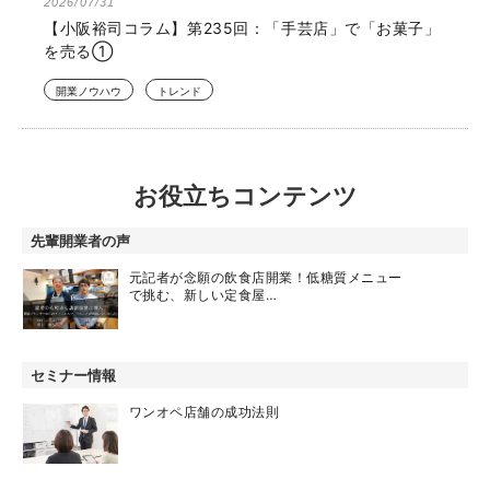
2026/07/31
【小阪裕司コラム】第235回：「手芸店」で「お菓子」
を売る①
開業ノウハウ
トレンド
お役立ちコンテンツ
先輩開業者の声
元記者が念願の飲食店開業！低糖質メニュー
で挑む、新しい定食屋…
セミナー情報
ワンオペ店舗の成功法則