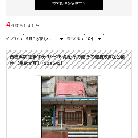
検索条件を変更する
4
件該当しました
並び替え：
表示件数：
西横浜駅 徒歩10分 1F〜2F 現況:その他 その他居抜きなど物
件 【重飲食可】 (208542)