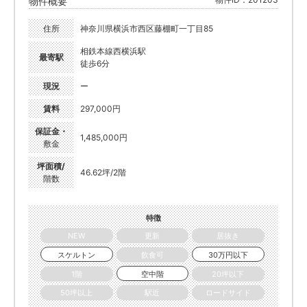
物件概要
住所
神奈川県横浜市西区藤棚町一丁目85
相鉄本線西横浜駅
最寄駅
徒歩6分
現況
ー
賃料
297,000円
保証金・
1,485,000円
敷金
坪面積/
46.62坪/2階
階数
特徴
NEW
更新
居抜き
スケルトン
飲食可
30万円以下
1階
空中階
20坪以下
50坪以上
駅近
ロードサイド