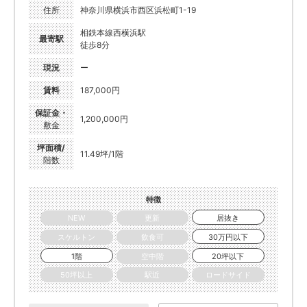
住所
神奈川県横浜市西区浜松町1-19
相鉄本線西横浜駅
最寄駅
徒歩8分
現況
ー
賃料
187,000円
保証金・
1,200,000円
敷金
坪面積/
11.49坪/1階
階数
特徴
NEW
更新
居抜き
スケルトン
飲食可
30万円以下
1階
空中階
20坪以下
50坪以上
駅近
ロードサイド