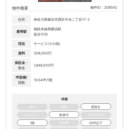
物件ID：208542
物件概要
住所
神奈川県横浜市西区中央二丁目17-2
相鉄本線西横浜駅
最寄駅
徒歩10分
現況
サービス(その他)
賃料
308,000円
保証金・
1,848,000円
敷金
坪面積/
19.54坪/1階
階数
特徴
NEW
更新
居抜き
スケルトン
飲食可
30万円以下
1階
空中階
20坪以下