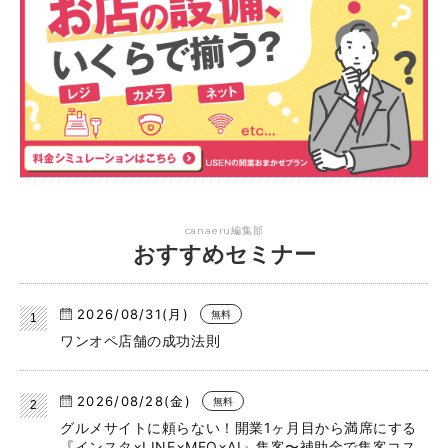
canaeru編集部
おすすめセミナー
2026/08/31(月)
無料
ワンオペ店舗の成功法則
2026/08/28(金)
無料
グルメサイトに頼らない！開業1ヶ月目から満席にする
『インスタ×LINE×MEO×AI』集客〜補助金で集客コス