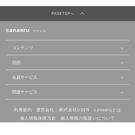
PAGETOPへ
canaeru
カナエル
コンテンツ
目的
無料開業相談
セミナーで学ぶ
会員サービス
店舗運営
物件を探す
セミナー情報
資金・手続き
関連サービス
会員登録
先輩開業者の声
セミナー動画
首都圏
物件
メルマガ設定
記事から学ぶ
セミナー協力一覧
大阪
飲食店サクセスガイド（外部サイト）
内装・設備
利用規約
運営会社：株式会社USEN
canaeruとは
ログイン
飲食店の始め方
北海道
開業・経営に関する記事
個人情報保護方針
個人情報の取扱いについて
食材・仕入れ
業態別の開業方法
東海
編集ポリシー
お問い合わせ
サイトマップ
集客・宣伝