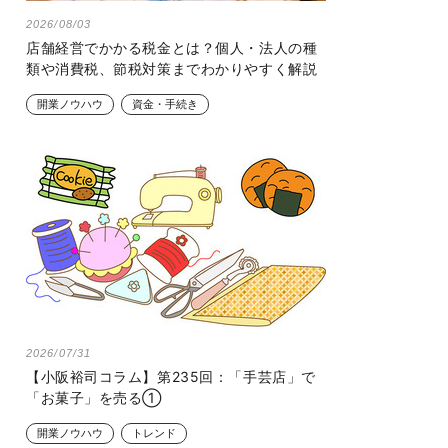
2026/08/03
店舗経営でかかる税金とは？個人・法人の種
類や消費税、節税対策までわかりやすく解説
開業ノウハウ
資金・手続き
2026/07/31
【小阪裕司コラム】第235回：「手芸店」で
「お菓子」を売る①
開業ノウハウ
トレンド