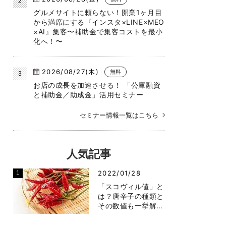
グルメサイトに頼らない！開業1ヶ月目
から満席にする『インスタ×LINE×MEO
×AI』集客〜補助金で集客コストを最小
化へ！〜
2026/08/27(木)
無料
お店の成長を加速させる！ 「公庫融資
と補助金／助成金」活用セミナー
セミナー情報一覧はこちら
人気記事
2022/01/28
「スコヴィル値」と
は？唐辛子の種類と
その数値も一挙解…