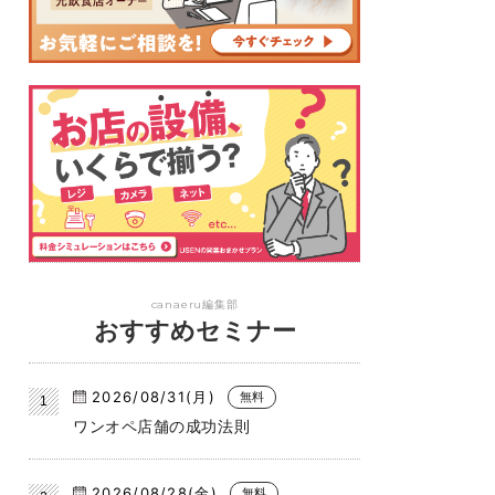
canaeru編集部
おすすめセミナー
2026/08/31(月)
無料
ワンオペ店舗の成功法則
2026/08/28(金)
無料