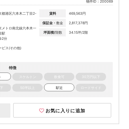
物件ID：200069
京都港区六本木二丁目2-
賃料
469,563円
保証金・
敷金
2,817,378円
京メトロ南北線六本木一
坪面積/
階数
34.15坪/2階
目駅
歩2分
ービス(その他)
特徴
き
スケルトン
飲食可
30万円以下
以下
50坪以上
駅近
ロードサイド
お気に入りに追加