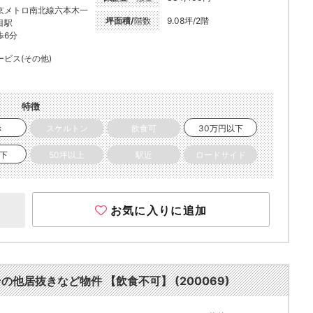
京メトロ南北線六本木一
坪面積/
階数
9.08坪/2階
目駅
歩6分
ービス(その他)
特徴
き
スケルトン
飲食可
30万円以下
以下
50坪以上
駅近
ロードサイド
お気に入りに追加
その他居抜きなど物件 【飲食不可】 (200069)