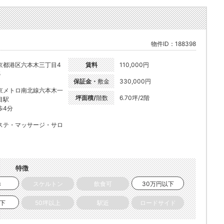
物件ID：188398
京都港区六本木三丁目4
賃料
110,000円
5
保証金・
敷金
330,000円
京メトロ南北線六本木一
坪面積/
階数
6.70坪/2階
目駅
歩4分
ステ・マッサージ・サロ
特徴
き
スケルトン
飲食可
30万円以下
以下
50坪以上
駅近
ロードサイド