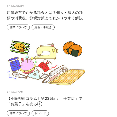
2026/08/03
店舗経営でかかる税金とは？個人・法人の種
類や消費税、節税対策までわかりやすく解説
開業ノウハウ
資金・手続き
2026/07/31
【小阪裕司コラム】第235回：「手芸店」で
「お菓子」を売る①
開業ノウハウ
トレンド