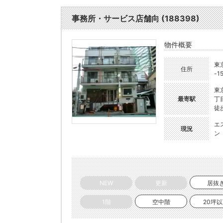
事務所・サービス店舗向 (188398)
物件概要
東
住所
-1
東
最寄駅
丁
徒
エ
現況
ン
NEW
更新
居抜
1階
空中階
20坪