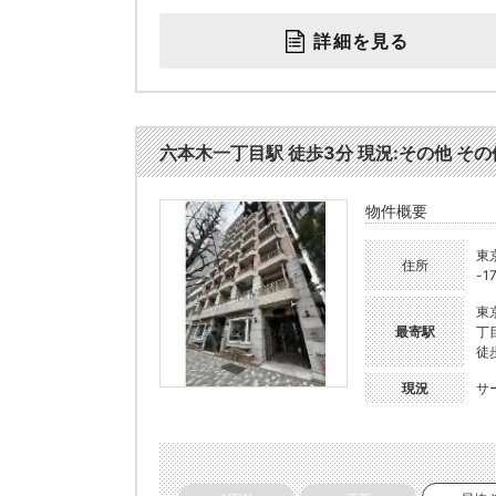
詳細を見る
六本木一丁目駅 徒歩3分 現況:その他 その他
物件概要
東
住所
-1
東
最寄駅
丁
徒
現況
サ