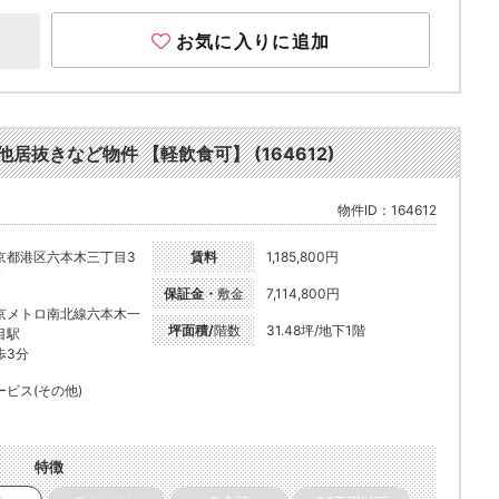
お気に入りに追加
居抜きなど物件 【軽飲食可】 (164612)
物件ID：164612
京都港区六本木三丁目3
賃料
1,185,800円
7
保証金・
敷金
7,114,800円
京メトロ南北線六本木一
坪面積/
階数
31.48坪/地下1階
目駅
歩3分
ービス(その他)
特徴