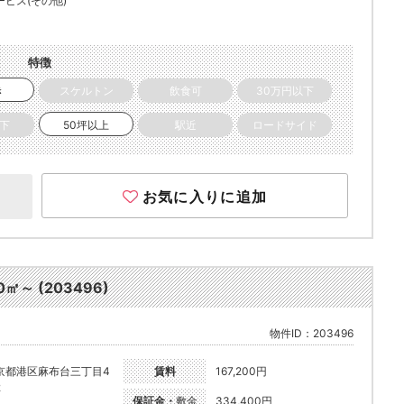
ービス(その他)
特徴
き
スケルトン
飲食可
30万円以下
以下
50坪以上
駅近
ロードサイド
お気に入りに追加
 (203496)
物件ID：203496
京都港区麻布台三丁目4
賃料
167,200円
2
保証金・
敷金
334,400円