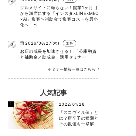
グルメサイトに頼らない！開業1ヶ月目
から満席にする『インスタ×LINE×MEO
×AI』集客〜補助金で集客コストを最小
化へ！〜
2026/08/27(木)
無料
お店の成長を加速させる！ 「公庫融資
と補助金／助成金」活用セミナー
セミナー情報一覧はこちら
人気記事
2022/01/28
「スコヴィル値」と
は？唐辛子の種類と
その数値も一挙解…