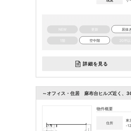
現況
サ
NEW
更新
居抜
1階
空中階
20坪
詳細を見る
～オフィス・住居 麻布台ヒルズ近く、30㎡～
物件概要
東
住所
-1