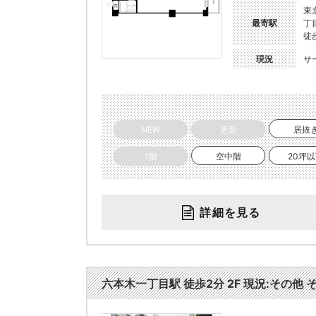
東
最寄駅
丁
徒
現況
サ
NEW
更新
居抜
1階
空中階
20坪
詳細を見る
六本木一丁目駅 徒歩2分 2F 現況:その他 