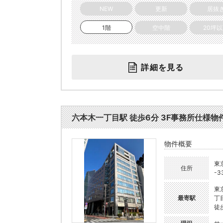
NEW
更新
居抜
1階
空中階
20坪
詳細を見る
六本木一丁目駅 徒歩6分 3F事務所仕様物件 
物件概要
東
住所
-3
東
最寄駅
丁
徒