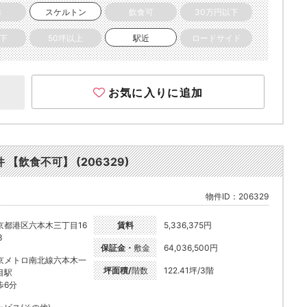
き
スケルトン
飲食可
30万円以下
以下
50坪以上
駅近
ロードサイド
お気に入りに追加
【飲食不可】 (206329)
物件ID：206329
京都港区六本木三丁目16
賃料
5,336,375円
3
保証金・
敷金
64,036,500円
京メトロ南北線六本木一
坪面積/
階数
122.41坪/3階
目駅
歩6分