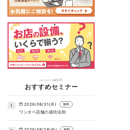
canaeru編集部
おすすめセミナー
2026/08/31(月)
無料
ワンオペ店舗の成功法則
2026/08/28(金)
無料