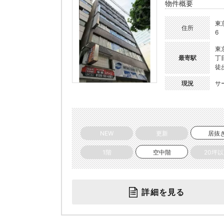
物件概要
東
住所
6
東
最寄駅
丁
徒
現況
サ
NEW
更新
居抜
1階
空中階
20坪
詳細を見る