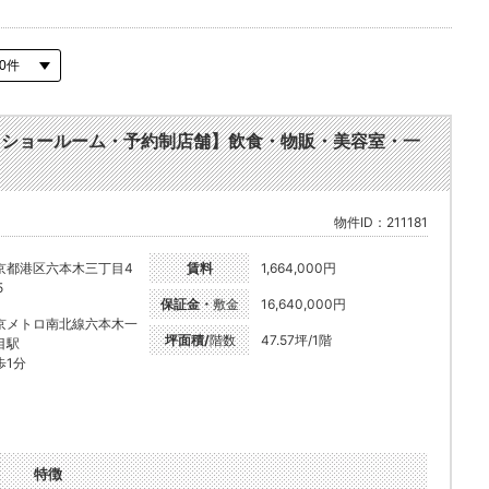
ー・ショールーム・予約制店舗】飲食・物販・美容室・一
物件ID：211181
京都港区六本木三丁目4
賃料
1,664,000円
5
保証金・
敷金
16,640,000円
京メトロ南北線六本木一
坪面積/
階数
47.57坪/1階
目駅
歩1分
特徴