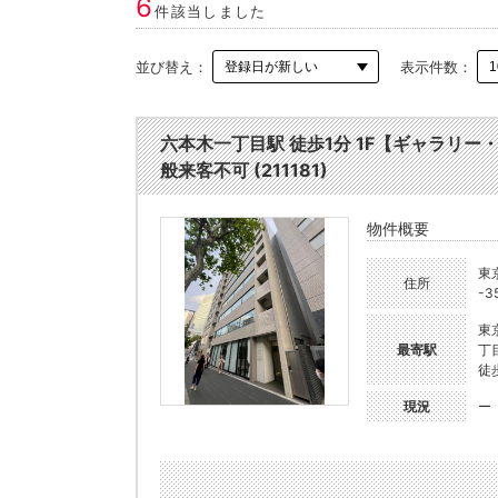
6
件該当しました
並び替え：
表示件数：
六本木一丁目駅 徒歩1分 1F【ギャラリ
般来客不可 (211181)
物件概要
東
住所
-3
東
最寄駅
丁
徒
現況
ー