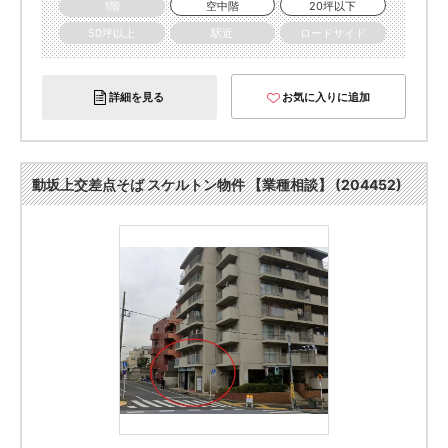
1階
空中階
20坪以下
50坪以上
駅近
ロードサイド
詳細を見る
お気に入りに追加
動坂上交差点そば スケルトン物件 【業種相談】 (204452)