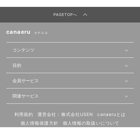
PAGETOPへ
canaeru
カナエル
コンテンツ
目的
無料開業相談
セミナーで学ぶ
会員サービス
店舗運営
物件を探す
セミナー情報
資金・手続き
関連サービス
会員登録
先輩開業者の声
セミナー動画
首都圏
物件
メルマガ設定
記事から学ぶ
セミナー協力一覧
大阪
飲食店サクセスガイド（外部サイト）
内装・設備
利用規約
運営会社：株式会社USEN
canaeruとは
ログイン
飲食店の始め方
北海道
開業・経営に関する記事
個人情報保護方針
個人情報の取扱いについて
食材・仕入れ
業態別の開業方法
東海
編集ポリシー
お問い合わせ
サイトマップ
集客・宣伝