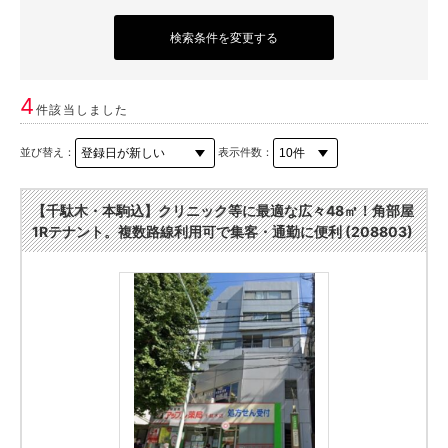
検索条件を変更する
4
件該当しました
並び替え：
表示件数：
【千駄木・本駒込】クリニック等に最適な広々48㎡！角部屋
1Rテナント。複数路線利用可で集客・通勤に便利 (208803)