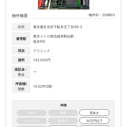
物件ID：208803
物件概要
住所
東京都文京区千駄木五丁目49-3
東京メトロ南北線本駒込駅
最寄駅
徒歩9分
現況
クリニック
賃料
143,000円
保証金・
ー
敷金
坪面積/
14.52坪/2階
階数
特徴
NEW
更新
居抜き
スケルトン
飲食可
30万円以下