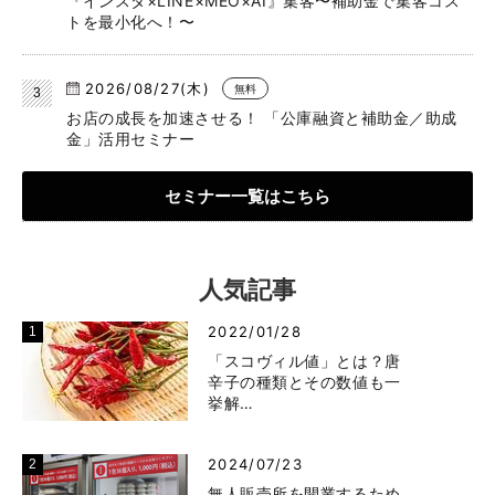
『インスタ×LINE×MEO×AI』集客〜補助金で集客コス
トを最小化へ！〜
2026/08/27(木)
無料
お店の成長を加速させる！ 「公庫融資と補助金／助成
金」活用セミナー
セミナー一覧はこちら
人気記事
2022/01/28
「スコヴィル値」とは？唐
辛子の種類とその数値も一
挙解…
2024/07/23
無人販売所を開業するため