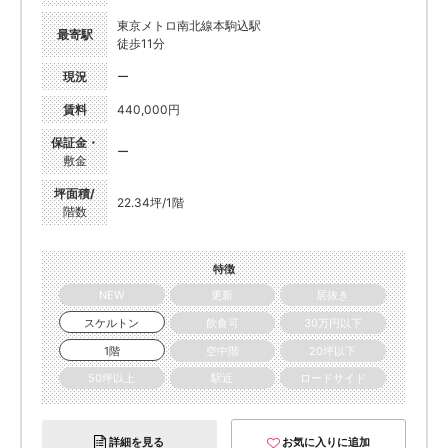
東京メトロ南北線本駒込駅
最寄駅
徒歩11分
現況
ー
賃料
440,000円
保証金・
ー
敷金
坪面積/
22.34坪/1階
階数
特徴
NEW
更新
居抜き
スケルトン
飲食可
30万円以下
1階
空中階
20坪以下
50坪以上
駅近
ロードサイド
詳細を見る
お気に入りに追加