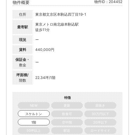
物件ID：204452
物件概要
住所
東京都文京区本駒込四丁目19-1
東京メトロ南北線本駒込駅
最寄駅
徒歩11分
現況
ー
賃料
440,000円
保証金・
ー
敷金
坪面積/
22.34坪/1階
階数
特徴
NEW
更新
居抜き
スケルトン
飲食可
30万円以下
1階
空中階
20坪以下
50坪以上
駅近
ロードサイド