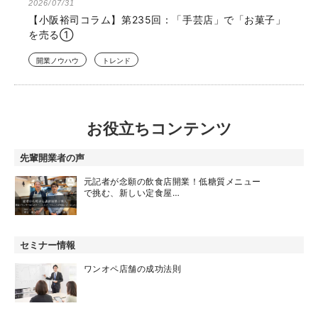
2026/07/31
【小阪裕司コラム】第235回：「手芸店」で「お菓子」
を売る①
開業ノウハウ
トレンド
お役立ちコンテンツ
先輩開業者の声
元記者が念願の飲食店開業！低糖質メニュー
で挑む、新しい定食屋…
セミナー情報
ワンオペ店舗の成功法則