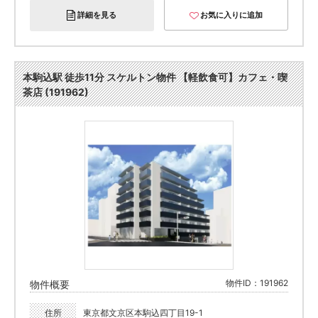
詳細を見る
お気に入りに追加
本駒込駅 徒歩11分 スケルトン物件 【軽飲食可】カフェ・喫
茶店 (191962)
物件ID：191962
物件概要
住所
東京都文京区本駒込四丁目19-1