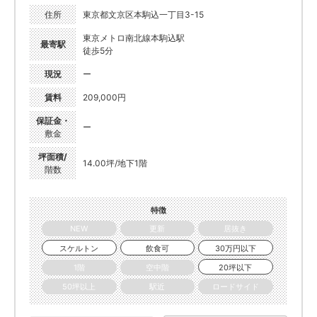
住所
東京都文京区本駒込一丁目3-15
東京メトロ南北線本駒込駅
最寄駅
徒歩5分
現況
ー
賃料
209,000円
保証金・
ー
敷金
坪面積/
14.00坪/地下1階
階数
特徴
NEW
更新
居抜き
スケルトン
飲食可
30万円以下
1階
空中階
20坪以下
50坪以上
駅近
ロードサイド