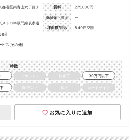
京都港区南青山六丁目3
賃料
275,000円
保証金・
敷金
ー
京メトロ半蔵門線表参道
坪面積/
階数
8.40坪/2階
歩8分
ービス(その他)
特徴
き
スケルトン
飲食可
30万円以下
以下
50坪以上
駅近
ロードサイド
お気に入りに追加