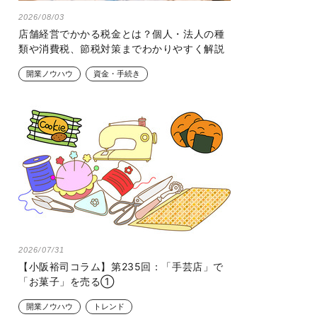
2026/08/03
店舗経営でかかる税金とは？個人・法人の種
類や消費税、節税対策までわかりやすく解説
開業ノウハウ
資金・手続き
2026/07/31
【小阪裕司コラム】第235回：「手芸店」で
「お菓子」を売る①
開業ノウハウ
トレンド