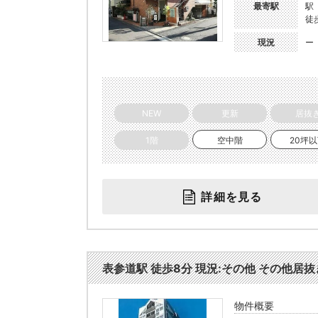
最寄駅
駅
徒
現況
ー
NEW
更新
居抜
1階
空中階
20坪
詳細を見る
表参道駅 徒歩8分 現況:その他 その他居抜き
物件概要