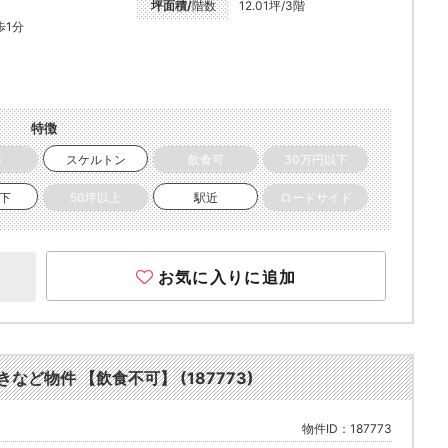
坪面積/
階数
12.01坪/3階
歩1分
特徴
き
スケルトン
飲食可
30万円以下
以下
50坪以上
駅近
ロードサイド
お気に入りに追加
など物件 【飲食不可】 (187773)
物件ID：187773