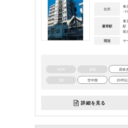
東
住所
-11
東
最寄駅
駅
徒
現況
サ
NEW
更新
居抜
1階
空中階
20坪
詳細を見る