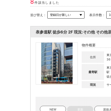
8
件該当しました
並び替え：
表示件数：
表参道駅 徒歩6分 2F 現況:その他 その他居
物件概要
東
住所
36
東
最寄駅
駅
徒
現況
サ
NEW
更新
居抜