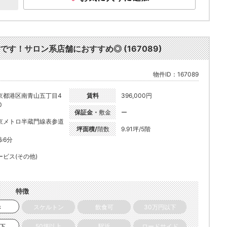
す！サロン系店舗におすすめ◎ (167089)
物件ID：167089
京都港区南青山五丁目4
賃料
396,000円
0
保証金・
敷金
ー
京メトロ半蔵門線表参道
坪面積/
階数
9.91坪/5階
歩6分
ービス(その他)
特徴
き
スケルトン
飲食可
30万円以下
以下
50坪以上
駅近
ロードサイド