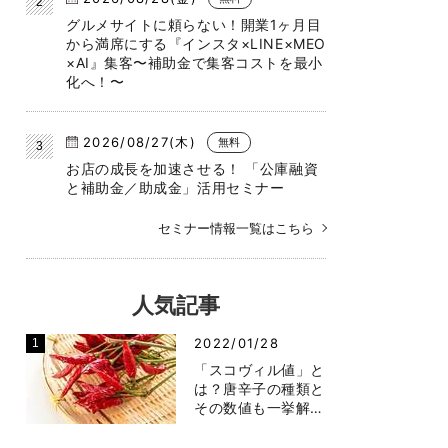
グルメサイトに頼らない！開業1ヶ月目
から満席にする『インスタ×LINE×MEO
×AI』集客〜補助金で集客コストを最小
化へ！〜
2026/08/27(木)
無料
お店の成長を加速させる！ 「公庫融資
と補助金／助成金」活用セミナー
セミナー情報一覧はこちら
人気記事
2022/01/28
「スコヴィル値」と
は？唐辛子の種類と
その数値も一挙解…