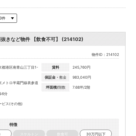
抜きなど物件 【飲食不可】 (214102)
物件ID：214102
京都港区南青山三丁目1-
賃料
245,760円
保証金・
敷金
983,040円
京メトロ半蔵門線表参道
坪面積/
階数
7.68坪/2階
歩6分
ービス(その他)
特徴
き
スケルトン
飲食可
30万円以下