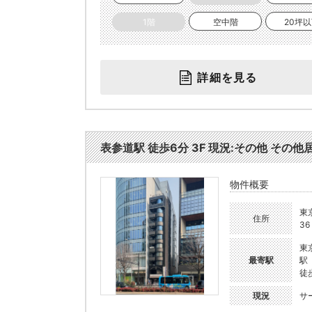
1階
空中階
20坪
詳細を見る
表参道駅 徒歩6分 3F 現況:その他 その他居
物件概要
東
住所
36
東
最寄駅
駅
徒
現況
サ