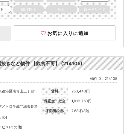
以下
50坪以上
駅近
ロードサイド
お気に入りに追加
抜きなど物件 【飲食不可】 (214105)
物件ID：214105
京都港区南青山三丁目1-
賃料
253,440円
保証金・
敷金
1,013,760円
京メトロ半蔵門線表参道
坪面積/
階数
7.68坪/3階
歩6分
ービス(その他)