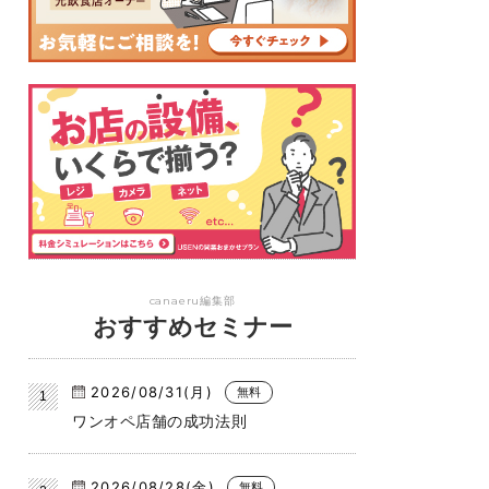
canaeru編集部
おすすめセミナー
2026/08/31(月)
無料
ワンオペ店舗の成功法則
2026/08/28(金)
無料