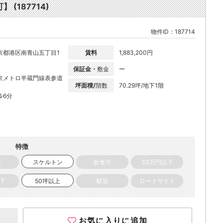
(187714)
物件ID：187714
京都港区南青山五丁目1
賃料
1,883,200円
保証金・
敷金
ー
京メトロ半蔵門線表参道
坪面積/
階数
70.29坪/地下1階
歩6分
特徴
き
スケルトン
飲食可
30万円以下
以下
50坪以上
駅近
ロードサイド
お気に入りに追加