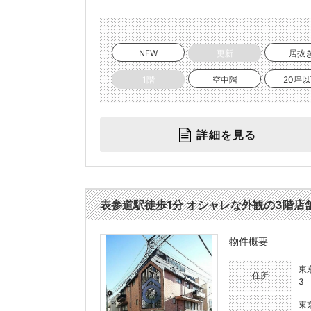
NEW
更新
居抜
1階
空中階
20坪
詳細を見る
表参道駅徒歩1分 オシャレな外観の3階店舗 飲食
物件概要
東
住所
3
東