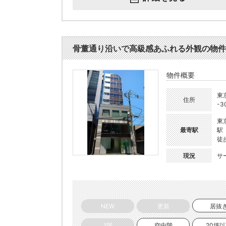
骨董通り沿いで高級感あふれる外観の物件で
物件概要
東
住所
-3
東
最寄駅
駅
徒
現況
サ
NEW
更新
居抜
1階
空中階
20坪