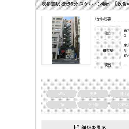
表参道駅 徒歩6分 スケルトン物件 【飲食可】 
物件概要
東
住所
3
東
最寄駅
駅
徒
現況
ー
NEW
更新
居抜
1階
空中階
20坪
詳細を見る