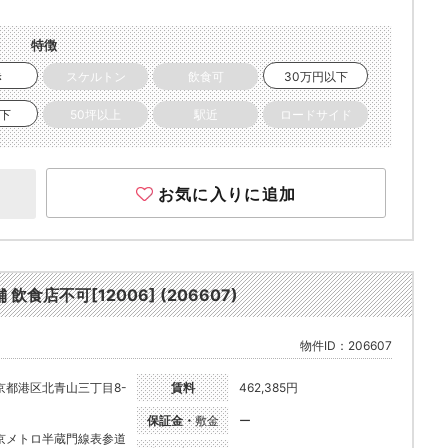
特徴
き
スケルトン
飲食可
30万円以下
以下
50坪以上
駅近
ロードサイド
お気に入りに追加
店不可[12006] (206607)
物件ID：206607
京都港区北青山三丁目8-
賃料
462,385円
保証金・
敷金
ー
京メトロ半蔵門線表参道