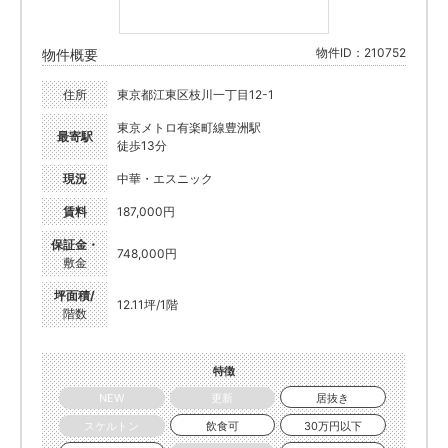
物件ID：210752
物件概要
住所
東京都江東区枝川一丁目12-1
東京メトロ有楽町線豊洲駅
最寄駅
徒歩13分
現況
中華・エスニック
賃料
187,000円
保証金・
748,000円
敷金
坪面積/
12.11坪/1階
階数
特徴
NEW
更新
居抜き
スケルトン
飲食可
30万円以下