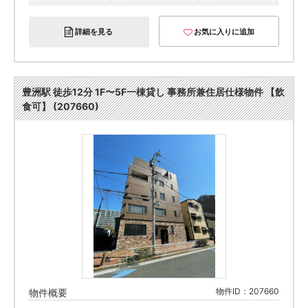
詳細を見る
お気に入りに追加
豊洲駅 徒歩12分 1F〜5F一棟貸し 事務所兼住居仕様物件 【飲
食可】 (207660)
物件ID：207660
物件概要