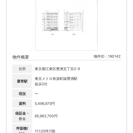
物件ID：190142
物件概要
住所
東京都江東区豊洲五丁目2-9
東京メトロ有楽町線豊洲駅
最寄駅
徒歩2分
現況
ー
賃料
5,496,975円
保証金・
65,963,700円
敷金
坪面積/
111.05坪/1階