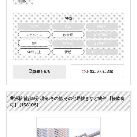
階数
特徴
NEW
更新
居抜き
スケルトン
飲食可
30万円以下
1階
空中階
20坪以下
50坪以上
駅近
ロードサイド
詳細を見る
お気に入りに追加
豊洲駅 徒歩9分 現況:その他 その他居抜きなど物件 【軽飲食
可】 (158105)