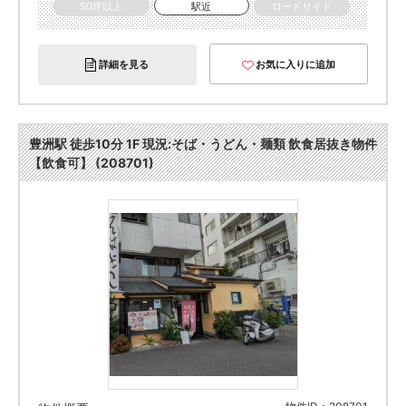
50坪以上
駅近
ロードサイド
詳細を見る
お気に入りに追加
豊洲駅 徒歩10分 1F 現況:そば・うどん・麺類 飲食居抜き物件
【飲食可】 (208701)