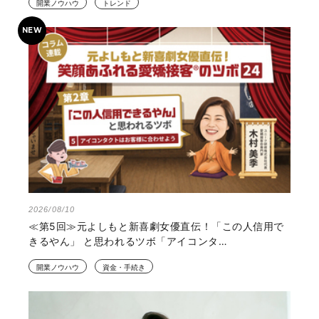
開業ノウハウ
トレンド
2026/08/10
≪第5回≫元よしもと新喜劇女優直伝！「この人信用で
きるやん」 と思われるツボ「アイコンタ…
開業ノウハウ
資金・手続き