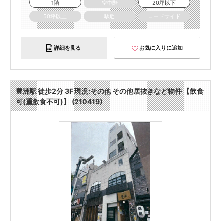
1階
空中階
20坪以下
50坪以上
駅近
ロードサイド
詳細を見る
お気に入りに追加
豊洲駅 徒歩2分 3F 現況:その他 その他居抜きなど物件 【飲食
可(重飲食不可)】 (210419)