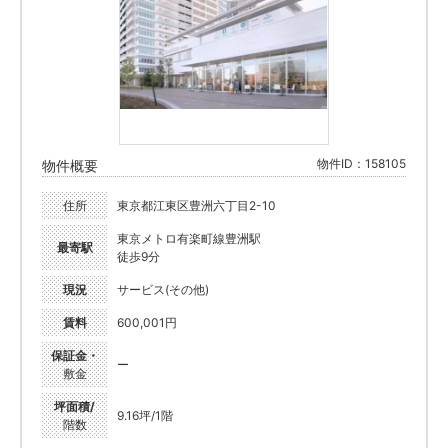
物件ID：158105
物件概要
住所
東京都江東区豊洲六丁目2-10
東京メトロ有楽町線豊洲駅
最寄駅
徒歩9分
現況
サービス(その他)
賃料
600,001円
保証金・
ー
敷金
坪面積/
9.16坪/1階
階数