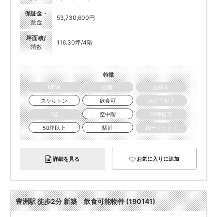
保証金・
53,730,600円
敷金
坪面積/
116.30坪/4階
階数
特徴
NEW
更新
居抜き
スケルトン
飲食可
30万円以下
1階
空中階
20坪以下
50坪以上
駅近
ロードサイド
詳細を見る
お気に入りに追加
豊洲駅 徒歩2分 新築 飲食可能物件 (190141)