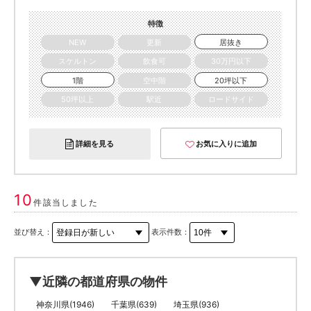
特徴
NEW
更新
居抜き
スケルトン
飲食可
30万円以下
1階
空中階
20坪以下
50坪以上
駅近
ロードサイド
詳細を見る
お気に入りに追加
10
件該当しました
並び替え：
表示件数：
▼近隣の都道府県の物件
神奈川県(1946)
千葉県(639)
埼玉県(936)