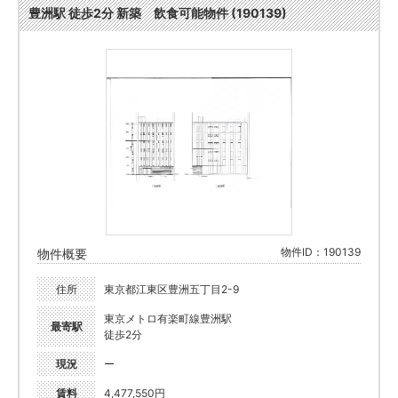
豊洲駅 徒歩2分 新築 飲食可能物件 (190139)
物件ID：190139
物件概要
住所
東京都江東区豊洲五丁目2-9
東京メトロ有楽町線豊洲駅
最寄駅
徒歩2分
現況
ー
賃料
4,477,550円