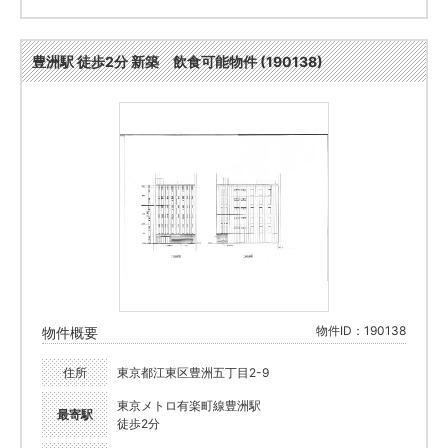
豊洲駅 徒歩2分 新築 飲食可能物件 (190138)
物件ID：190138
物件概要
住所
東京都江東区豊洲五丁目2-9
東京メトロ有楽町線豊洲駅
最寄駅
徒歩2分