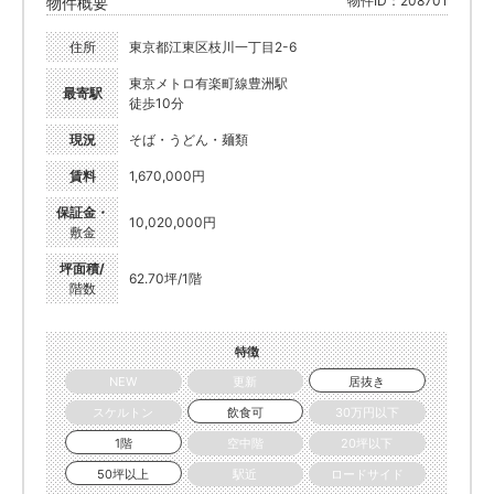
物件ID：208701
物件概要
住所
東京都江東区枝川一丁目2-6
東京メトロ有楽町線豊洲駅
最寄駅
徒歩10分
現況
そば・うどん・麺類
賃料
1,670,000円
保証金・
10,020,000円
敷金
坪面積/
62.70坪/1階
階数
特徴
NEW
更新
居抜き
スケルトン
飲食可
30万円以下
1階
空中階
20坪以下
50坪以上
駅近
ロードサイド