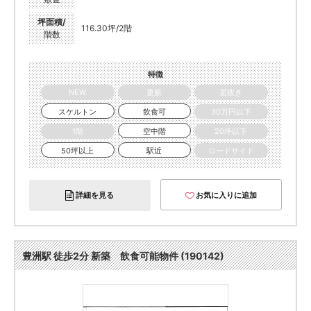
坪面積/
116.30坪/2階
階数
特徴
NEW
更新
居抜き
スケルトン
飲食可
30万円以下
1階
空中階
20坪以下
50坪以上
駅近
ロードサイド
詳細を見る
お気に入りに追加
豊洲駅 徒歩2分 新築 飲食可能物件 (190142)