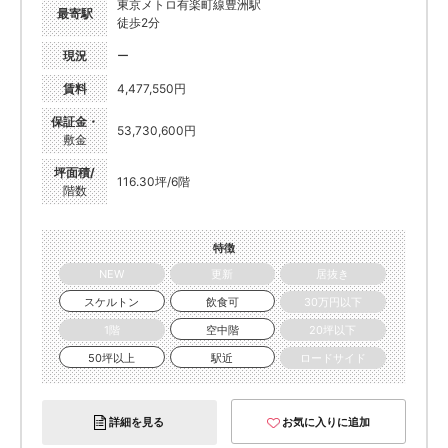
東京メトロ有楽町線豊洲駅
最寄駅
徒歩2分
現況
ー
賃料
4,477,550円
保証金・
53,730,600円
敷金
坪面積/
116.30坪/6階
階数
特徴
NEW
更新
居抜き
スケルトン
飲食可
30万円以下
1階
空中階
20坪以下
50坪以上
駅近
ロードサイド
詳細を見る
お気に入りに追加