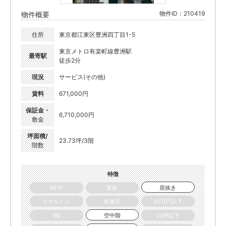
物件ID：210419
物件概要
住所
東京都江東区豊洲四丁目1-5
東京メトロ有楽町線豊洲駅
最寄駅
徒歩2分
現況
サービス(その他)
賃料
671,000円
保証金・
6,710,000円
敷金
坪面積/
23.73坪/3階
階数
特徴
NEW
更新
居抜き
スケルトン
飲食可
30万円以下
1階
空中階
20坪以下