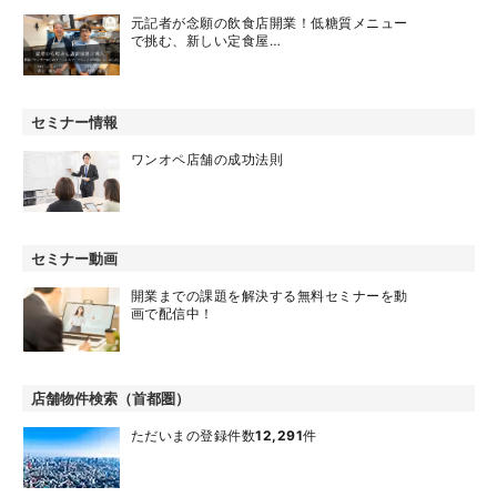
元記者が念願の飲食店開業！低糖質メニュー
で挑む、新しい定食屋…
セミナー情報
ワンオペ店舗の成功法則
セミナー動画
開業までの課題を解決する無料セミナーを動
画で配信中！
店舗物件検索（首都圏）
ただいまの登録件数
12,291
件