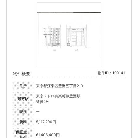
物件ID：190141
物件概要
住所
東京都江東区豊洲五丁目2-9
東京メトロ有楽町線豊洲駅
最寄駅
徒歩2分
現況
ー
賃料
5,117,200円
保証金・
61,406,400円
敷金