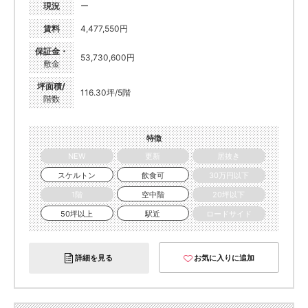
現況
ー
賃料
4,477,550円
保証金・
53,730,600円
敷金
坪面積/
116.30坪/5階
階数
特徴
NEW
更新
居抜き
スケルトン
飲食可
30万円以下
1階
空中階
20坪以下
50坪以上
駅近
ロードサイド
詳細を見る
お気に入りに追加