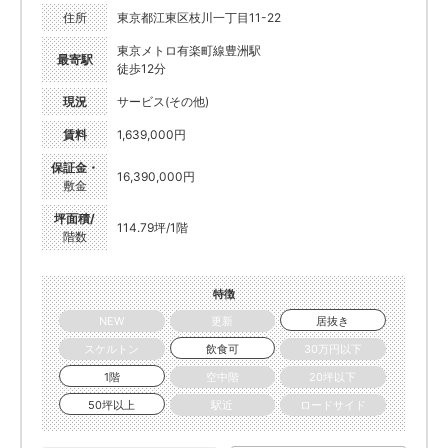
住所
東京都江東区枝川一丁目11-22
東京メトロ有楽町線豊洲駅
最寄駅
徒歩12分
現況
サービス(その他)
賃料
1,639,000円
保証金・
16,390,000円
敷金
坪面積/
114.79坪/1階
階数
特徴
NEW
更新
居抜き
スケルトン
飲食可
30万円以下
1階
空中階
20坪以下
50坪以上
駅近
ロードサイド