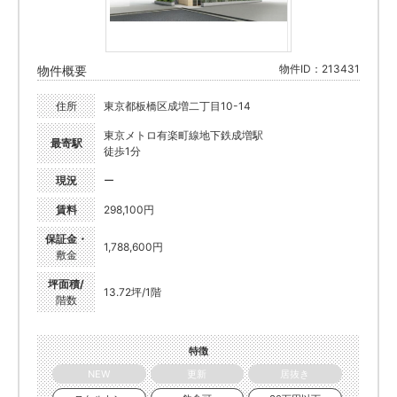
物件ID：213431
物件概要
住所
東京都板橋区成増二丁目10-14
東京メトロ有楽町線地下鉄成増駅
最寄駅
徒歩1分
現況
ー
賃料
298,100円
保証金・
1,788,600円
敷金
坪面積/
13.72坪/1階
階数
特徴
NEW
更新
居抜き