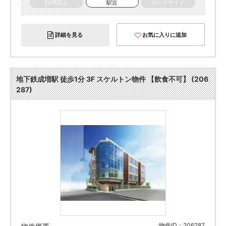
50坪以上
駅近
ロードサイド
詳細を見る
お気に入りに追加
地下鉄成増駅 徒歩1分 3F スケルトン物件 【飲食不可】 (206
287)
物件ID：206287