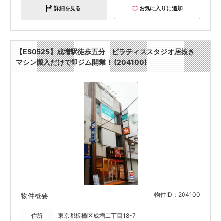
詳細を見る
お気に入りに追加
【ES0525】成増駅徒歩五分 ピラティススタジオ居抜き
マシン搬⼊だけで即ジム開業！ (204100)
物件ID：204100
物件概要
住所
東京都板橋区成増二丁目18-7