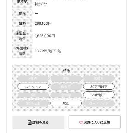
最寄駅
徒歩1分
現況
ー
賃料
298,100円
保証金・
1,626,000円
敷金
坪面積/
13.72坪/地下1階
階数
特徴
NEW
更新
居抜き
スケルトン
飲食可
30万円以下
1階
空中階
20坪以下
50坪以上
駅近
ロードサイド
詳細を見る
お気に入りに追加