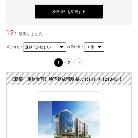
検索条件を変更する
12
件該当しました
並び替え：
表示件数：
1
2
>
【新築！重飲食可】地下鉄成増駅 徒歩1分 1F ★ (213431)