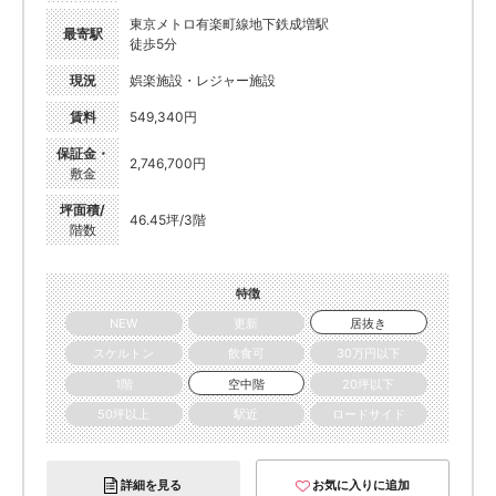
東京メトロ有楽町線地下鉄成増駅
最寄駅
徒歩5分
現況
娯楽施設・レジャー施設
賃料
549,340円
保証金・
2,746,700円
敷金
坪面積/
46.45坪/3階
階数
特徴
NEW
更新
居抜き
スケルトン
飲食可
30万円以下
1階
空中階
20坪以下
50坪以上
駅近
ロードサイド
詳細を見る
お気に入りに追加