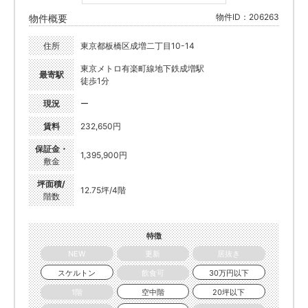
物件ID：206263
物件概要
住所
東京都板橋区成増二丁目10-14
東京メトロ有楽町線地下鉄成増駅
最寄駅
徒歩1分
現況
ー
賃料
232,650円
保証金・
1,395,900円
敷金
坪面積/
12.75坪/4階
階数
特徴
NEW
更新
居抜き
スケルトン
飲食可
30万円以下
1階
空中階
20坪以下