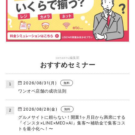
canaeru編集部
おすすめセミナー
2026/08/31(月)
無料
ワンオペ店舗の成功法則
2026/08/28(金)
無料
グルメサイトに頼らない！開業1ヶ月目から満席にする
『インスタ×LINE×MEO×AI』集客〜補助金で集客コス
トを最小化へ！〜