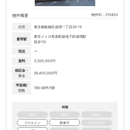
物件ID：210832
物件概要
住所
東京都板橋区成増一丁目29-15
東京メトロ有楽町線地下鉄成増駅
最寄駅
徒歩1分
現況
ー
賃料
3,300,000円
保証金・
26,400,000円
敷金
坪面積/
190.58坪/1階
階数
特徴
NEW
更新
居抜き
スケルトン
飲食可
30万円以下