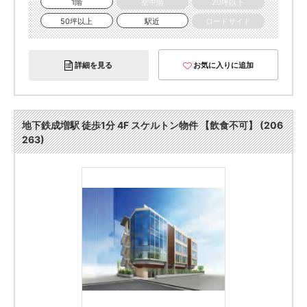
1階
空中階
20坪以下
50坪以上
駅近
ロードサイド
詳細を見る
お気に入りに追加
地下鉄成増駅 徒歩1分 4F スケルトン物件 【飲食不可】 (206
263)