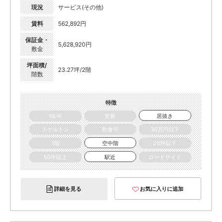
現況
サービス(その他)
賃料
562,892円
保証金・
5,628,920円
敷金
坪面積/
23.27坪/2階
階数
特徴
NEW
更新
居抜き
スケルトン
飲食可
30万円以下
1階
空中階
20坪以下
50坪以上
駅近
ロードサイド
詳細を見る
お気に入りに追加