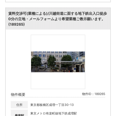
賃料交渉可(業種による)/川越街道に面する地下鉄出入口徒歩
0分の立地・メールフォームより希望業種ご教示願います。
(189265)
物件ID：189265
物件概要
住所
東京都板橋区成増一丁目30-13
東京メトロ有楽町線地下鉄成増駅
最寄駅