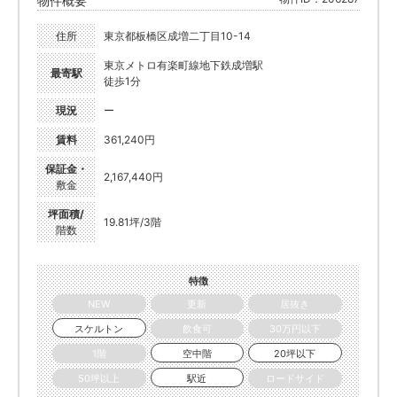
物件概要
住所
東京都板橋区成増二丁目10-14
東京メトロ有楽町線地下鉄成増駅
最寄駅
徒歩1分
現況
ー
賃料
361,240円
保証金・
2,167,440円
敷金
坪面積/
19.81坪/3階
階数
特徴
NEW
更新
居抜き
スケルトン
飲食可
30万円以下
1階
空中階
20坪以下
50坪以上
駅近
ロードサイド