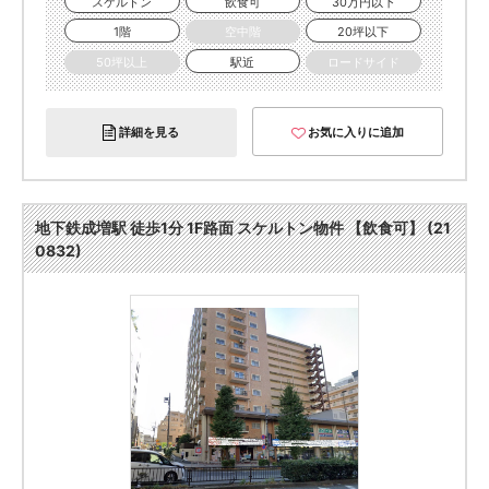
スケルトン
飲食可
30万円以下
1階
空中階
20坪以下
50坪以上
駅近
ロードサイド
詳細を見る
お気に入りに追加
地下鉄成増駅 徒歩1分 1F路面 スケルトン物件 【飲食可】 (21
0832)