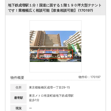
地下鉄成増駅１分！国道に面する１階１９０坪大型テナント
です！業種幅広く相談可能【飲食相談可能】 (170197)
物件ID：170197
物件概要
住所
東京都板橋区成増一丁目29-15
東京メトロ有楽町線地下鉄成増駅
最寄駅
徒歩1分
現況
ー