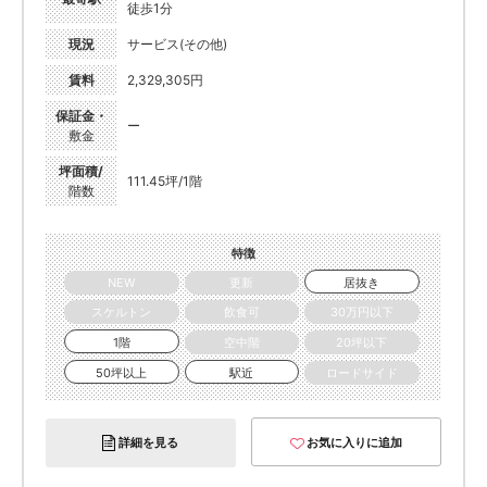
徒歩1分
現況
サービス(その他)
賃料
2,329,305円
保証金・
ー
敷金
坪面積/
111.45坪/1階
階数
特徴
NEW
更新
居抜き
スケルトン
飲食可
30万円以下
1階
空中階
20坪以下
50坪以上
駅近
ロードサイド
詳細を見る
お気に入りに追加