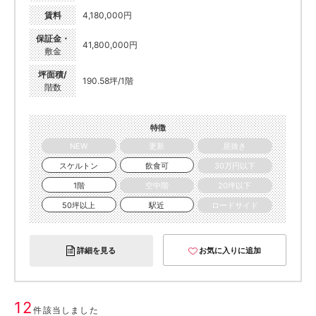
賃料
4,180,000円
保証金・
41,800,000円
敷金
坪面積/
190.58坪/1階
階数
特徴
NEW
更新
居抜き
スケルトン
飲食可
30万円以下
1階
空中階
20坪以下
50坪以上
駅近
ロードサイド
詳細を見る
お気に入りに追加
12
件該当しました