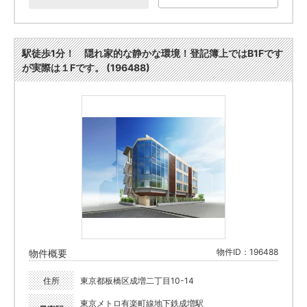
駅徒歩1分！ 隠れ家的な静かな環境！登記簿上ではB1Fです
が実際は１Fです。 (196488)
物件ID：196488
物件概要
住所
東京都板橋区成増二丁目10-14
東京メトロ有楽町線地下鉄成増駅