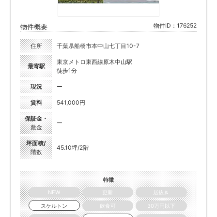
物件ID：176252
物件概要
住所
千葉県船橋市本中山七丁目10-7
東京メトロ東西線原木中山駅
最寄駅
徒歩1分
現況
ー
賃料
541,000円
保証金・
ー
敷金
坪面積/
45.10坪/2階
階数
特徴
NEW
更新
居抜き
スケルトン
飲食可
30万円以下