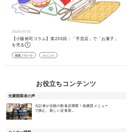
2026/07/31
【小阪裕司コラム】第235回：「手芸店」で「お菓子」
を売る①
開業ノウハウ
トレンド
お役立ちコンテンツ
先輩開業者の声
元記者が念願の飲食店開業！低糖質メニュー
で挑む、新しい定食屋…