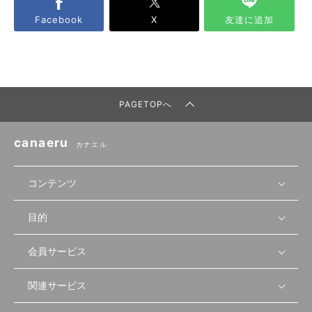
Facebook
X
友達に追加
PAGETOPへ
canaeru
カナエル
コンテンツ
目的
無料開業相談
セミナーで学ぶ
会員サービス
店舗運営
物件を探す
セミナー情報
資金・手続き
関連サービス
会員登録
先輩開業者の声
セミナー動画
首都圏
物件
メルマガ設定