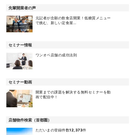
先輩開業者の声
元記者が念願の飲食店開業！低糖質メニュー
で挑む、新しい定食屋…
セミナー情報
ワンオペ店舗の成功法則
セミナー動画
開業までの課題を解決する無料セミナーを動
画で配信中！
店舗物件検索（首都圏）
ただいまの登録件数
12,373
件