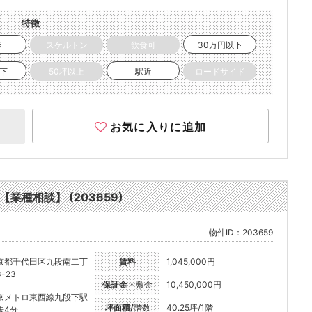
特徴
き
スケルトン
飲食可
30万円以下
以下
50坪以上
駅近
ロードサイド
お気に入りに追加
【業種相談】 (203659)
物件ID：203659
京都千代田区九段南二丁
賃料
1,045,000円
-23
保証金・
敷金
10,450,000円
京メトロ東西線九段下駅
坪面積/
階数
40.25坪/1階
歩4分