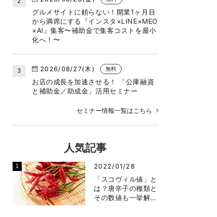
グルメサイトに頼らない！開業1ヶ月目
から満席にする『インスタ×LINE×MEO
×AI』集客〜補助金で集客コストを最小
化へ！〜
2026/08/27(木)
無料
お店の成長を加速させる！ 「公庫融資
と補助金／助成金」活用セミナー
セミナー情報一覧はこちら
人気記事
2022/01/28
「スコヴィル値」と
は？唐辛子の種類と
その数値も一挙解…