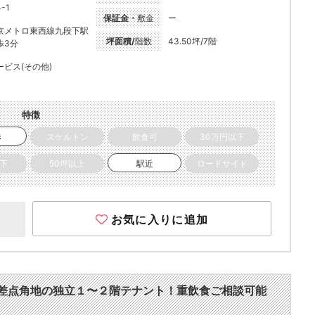
-1
保証金・
敷金
ー
京メトロ東西線九段下駅
坪面積/
階数
43.50坪/7階
歩3分
ービス(その他)
特徴
き
スケルトン
飲食可
30万円以下
以下
50坪以上
駅近
ロードサイド
お気に入りに追加
差点角地の独立１〜２階テナント！重飲食ご相談可能