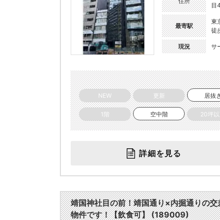
住所
目4
東
最寄駅
徒
現況
サ
NEW
更新
居抜
1階
空中階
20坪
詳細を見る
靖国神社目の前！靖国通り×内掘通りの交
物件です！【飲食可】 (189009)