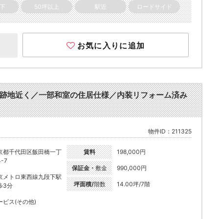
以下
50坪以上
駅近
ロードサイド
お気に入りに追加
ス跡地近く／一部和室の住居仕様／内装リフォーム済み
物件ID：211325
京都千代田区飯田橋一丁
賃料
198,000円
-7
保証金・
敷金
990,000円
京メトロ東西線九段下駅
坪面積/
階数
14.00坪/7階
歩3分
ービス(その他)