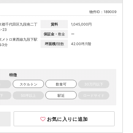
物件ID：189009
京都千代田区九段南二丁
賃料
1,045,000円
-23
保証金・
敷金
ー
京メトロ東西線九段下駅
坪面積/
階数
42.00坪/1階
歩3分
特徴
き
スケルトン
飲食可
30万円以下
以下
50坪以上
駅近
ロードサイド
お気に入りに追加