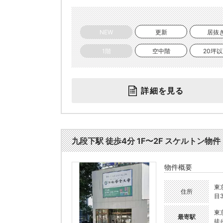
NEW
更新
居抜
1階
空中階
20坪
詳細を見る
九段下駅 徒歩4分 1F〜2F スケルトン物件 
物件概要
東
住所
目3
東
最寄駅
徒