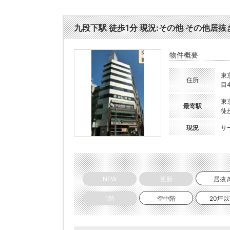
九段下駅 徒歩1分 現況:その他 その他居抜き
物件概要
東
住所
目4
東
最寄駅
徒
現況
サ
NEW
更新
居抜
1階
空中階
20坪