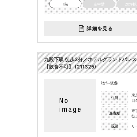
1階
空中階
20坪
詳細を見る
九段下駅 徒歩3分／ホテルグランドパレ
【飲食不可】 (211325)
物件概要
東
住所
目4
東
最寄駅
徒
現況
サ