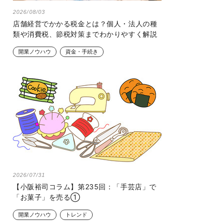
2026/08/03
店舗経営でかかる税金とは？個人・法人の種
類や消費税、節税対策までわかりやすく解説
開業ノウハウ
資金・手続き
2026/07/31
【小阪裕司コラム】第235回：「手芸店」で
「お菓子」を売る①
開業ノウハウ
トレンド