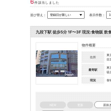
6
件該当しました
並び替え：
表示件数：
九段下駅 徒歩5分 1F〜3F 現況:食物販 飲
物件概要
東
住所
目2
東
最寄駅
徒
現況
食
NEW
更新
居抜