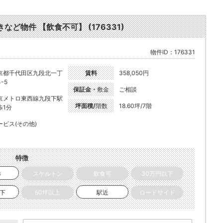
など物件 【飲食不可】 (176331)
物件ID：176331
京都千代田区九段北一丁
賃料
358,050円
-5
保証金・
敷金
ご相談
京メトロ東西線九段下駅
坪面積/
階数
18.60坪/7階
歩1分
ービス(その他)
特徴
き
スケルトン
飲食可
30万円以下
以下
50坪以上
駅近
ロードサイド