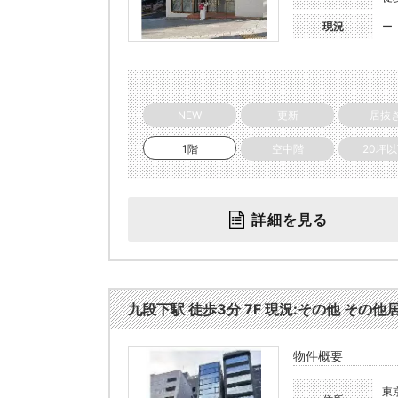
現況
ー
NEW
更新
居抜
1階
空中階
20坪
詳細を見る
九段下駅 徒歩3分 7F 現況:その他 その他居
物件概要
東