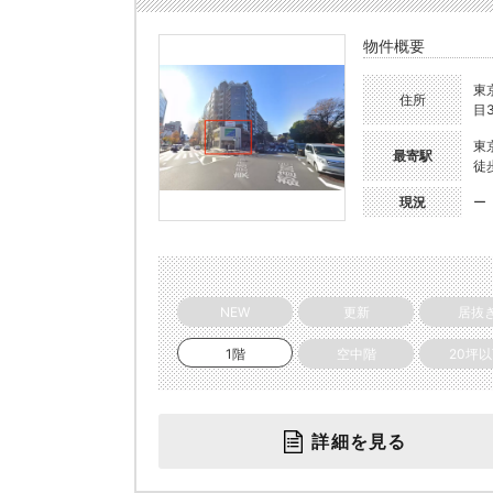
物件概要
東
住所
目3
東
最寄駅
徒
現況
ー
NEW
更新
居抜
1階
空中階
20坪
詳細を見る