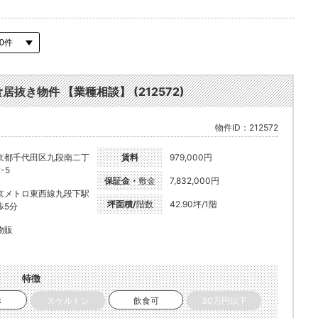
食居抜き物件 【業種相談】 (212572)
物件ID：212572
京都千代田区九段南二丁
賃料
979,000円
-5
保証金・
敷金
7,832,000円
京メトロ東西線九段下駅
坪面積/
階数
42.90坪/1階
歩5分
物販
特徴
き
スケルトン
飲食可
30万円以下