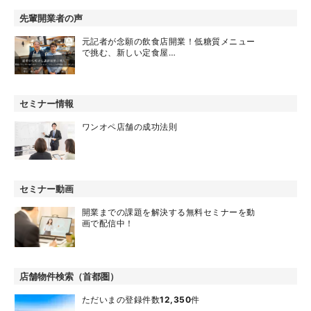
先輩開業者の声
元記者が念願の飲食店開業！低糖質メニュー
で挑む、新しい定食屋…
セミナー情報
ワンオペ店舗の成功法則
セミナー動画
開業までの課題を解決する無料セミナーを動
画で配信中！
店舗物件検索（首都圏）
ただいまの登録件数
12,350
件