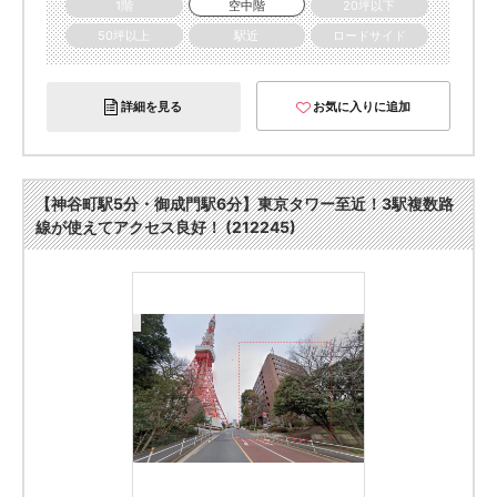
1階
空中階
20坪以下
50坪以上
駅近
ロードサイド
詳細を見る
お気に入りに追加
【神谷町駅5分・御成門駅6分】東京タワー至近！3駅複数路
線が使えてアクセス良好！ (212245)