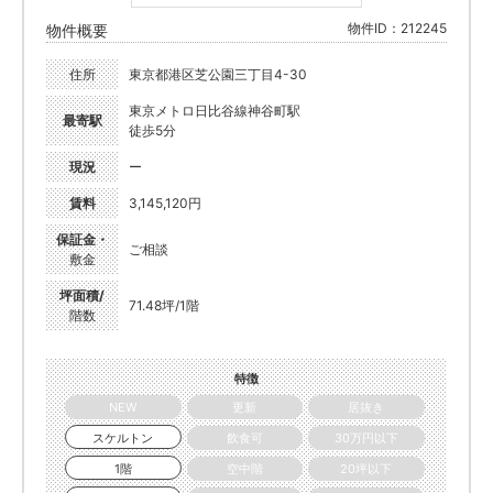
物件ID：212245
物件概要
住所
東京都港区芝公園三丁目4-30
東京メトロ日比谷線神谷町駅
最寄駅
徒歩5分
現況
ー
賃料
3,145,120円
保証金・
ご相談
敷金
坪面積/
71.48坪/1階
階数
特徴
NEW
更新
居抜き
スケルトン
飲食可
30万円以下
1階
空中階
20坪以下