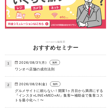
canaeru編集部
おすすめセミナー
2026/08/31(月)
無料
ワンオペ店舗の成功法則
2026/08/28(金)
無料
グルメサイトに頼らない！開業1ヶ月目から満席にする
『インスタ×LINE×MEO×AI』集客〜補助金で集客コス
トを最小化へ！〜