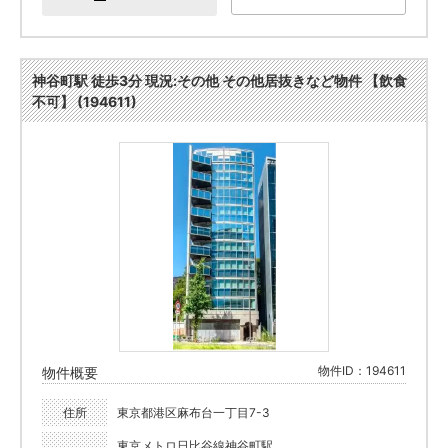
神谷町駅 徒歩3分 現況:その他 その他居抜きなど物件 【飲食
不可】 (194611)
物件ID：194611
物件概要
住所
東京都港区麻布台一丁目7-3
東京メトロ日比谷線神谷町駅