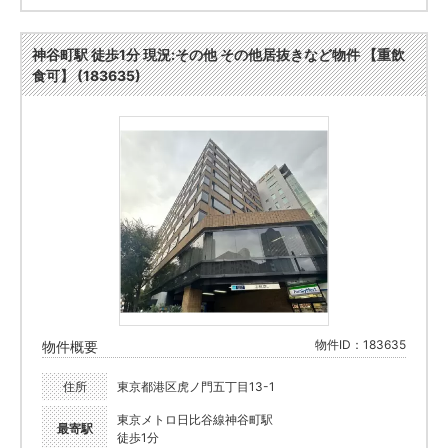
神谷町駅 徒歩1分 現況:その他 その他居抜きなど物件 【重飲
食可】 (183635)
物件ID：183635
物件概要
住所
東京都港区虎ノ門五丁目13-1
東京メトロ日比谷線神谷町駅
最寄駅
徒歩1分