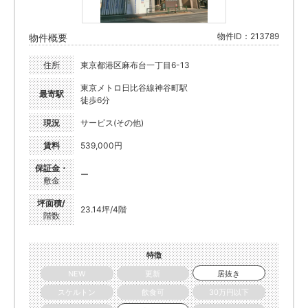
物件ID：213789
物件概要
住所
東京都港区麻布台一丁目6-13
東京メトロ日比谷線神谷町駅
最寄駅
徒歩6分
現況
サービス(その他)
賃料
539,000円
保証金・
ー
敷金
坪面積/
23.14坪/4階
階数
特徴
NEW
更新
居抜き
スケルトン
飲食可
30万円以下