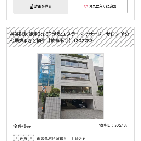
詳細を見る
お気に入りに追加
神谷町駅 徒歩6分 3F 現況:エステ・マッサージ・サロン その
他居抜きなど物件 【飲食不可】 (202787)
物件ID：202787
物件概要
住所
東京都港区麻布台一丁目6-9