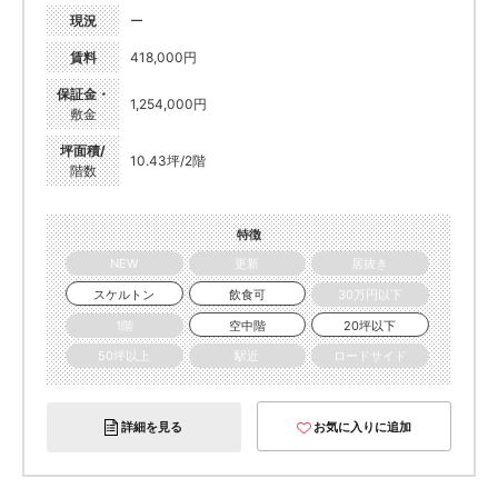
現況
ー
賃料
418,000円
保証金・
1,254,000円
敷金
坪面積/
10.43坪/2階
階数
特徴
NEW
更新
居抜き
スケルトン
飲食可
30万円以下
1階
空中階
20坪以下
50坪以上
駅近
ロードサイド
詳細を見る
お気に入りに追加