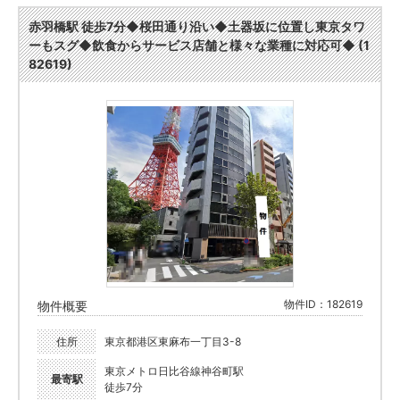
赤羽橋駅 徒歩7分◆桜田通り沿い◆土器坂に位置し東京タワ
ーもスグ◆飲食からサービス店舗と様々な業種に対応可◆ (1
82619)
物件ID：182619
物件概要
住所
東京都港区東麻布一丁目3-8
東京メトロ日比谷線神谷町駅
最寄駅
徒歩7分