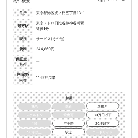
物件概要
住所
東京都港区虎ノ門五丁目13-1
東京メトロ日比谷線神谷町駅
最寄駅
徒歩1分
現況
サービス(その他)
賃料
244,860円
保証金・
ー
敷金
坪面積/
11.67坪/2階
階数
特徴
NEW
更新
居抜き
スケルトン
飲食可
30万円以下
1階
空中階
20坪以下
50坪以上
駅近
ロードサイド