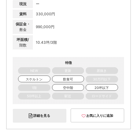
現況
ー
賃料
330,000円
保証金・
990,000円
敷金
坪面積/
10.43坪/3階
階数
特徴
NEW
更新
居抜き
スケルトン
飲食可
30万円以下
1階
空中階
20坪以下
50坪以上
駅近
ロードサイド
詳細を見る
お気に入りに追加