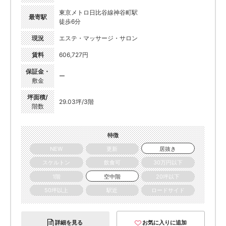
東京メトロ日比谷線神谷町駅
最寄駅
徒歩6分
現況
エステ・マッサージ・サロン
賃料
606,727円
保証金・
ー
敷金
坪面積/
29.03坪/3階
階数
特徴
NEW
更新
居抜き
スケルトン
飲食可
30万円以下
1階
空中階
20坪以下
50坪以上
駅近
ロードサイド
詳細を見る
お気に入りに追加