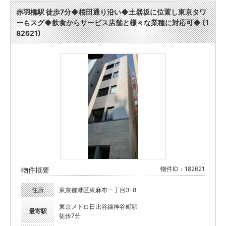
赤羽橋駅 徒歩7分◆桜田通り沿い◆土器坂に位置し東京タワ
ーもスグ◆飲食からサービス店舗と様々な業種に対応可◆ (1
82621)
物件ID：182621
物件概要
住所
東京都港区東麻布一丁目3-8
東京メトロ日比谷線神谷町駅
最寄駅
徒歩7分