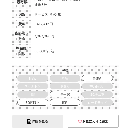
最寄駅
徒歩3分
現況
サービス(その他)
賃料
1,417,416円
保証金・
7,087,080円
敷金
坪面積/
53.69坪/3階
階数
特徴
NEW
更新
居抜き
スケルトン
飲食可
30万円以下
1階
空中階
20坪以下
50坪以上
駅近
ロードサイド
詳細を見る
お気に入りに追加