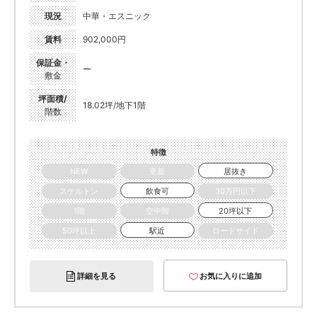
現況
中華・エスニック
賃料
902,000円
保証金・
ー
敷金
坪面積/
18.02坪/地下1階
階数
特徴
NEW
更新
居抜き
スケルトン
飲食可
30万円以下
1階
空中階
20坪以下
50坪以上
駅近
ロードサイド
詳細を見る
お気に入りに追加