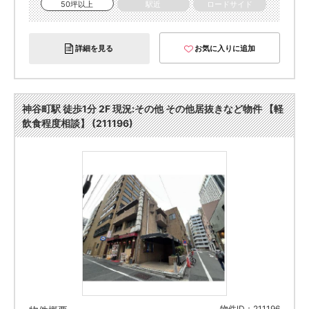
50坪以上
駅近
ロードサイド
詳細を見る
お気に入りに追加
神谷町駅 徒歩1分 2F 現況:その他 その他居抜きなど物件 【軽
飲食程度相談】 (211196)
物件ID：211196