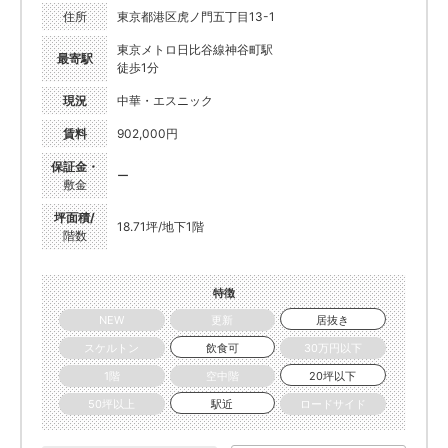
住所
東京都港区虎ノ門五丁目13-1
東京メトロ日比谷線神谷町駅
最寄駅
徒歩1分
現況
中華・エスニック
賃料
902,000円
保証金・
ー
敷金
坪面積/
18.71坪/地下1階
階数
特徴
NEW
更新
居抜き
スケルトン
飲食可
30万円以下
1階
空中階
20坪以下
50坪以上
駅近
ロードサイド