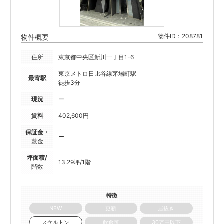
物件ID：208781
物件概要
住所
東京都中央区新川一丁目1-6
東京メトロ日比谷線茅場町駅
最寄駅
徒歩3分
現況
ー
賃料
402,600円
保証金・
ー
敷金
坪面積/
13.29坪/1階
階数
特徴
NEW
更新
居抜き
スケルトン
飲食可
30万円以下