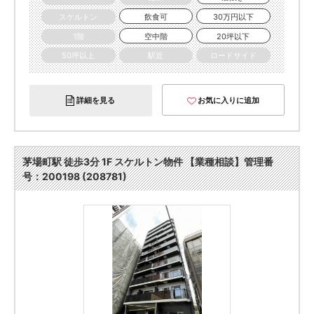
スケルトン
飲食可
30万円以下
1階
空中階
20坪以下
50坪以上
駅近
ロードサイド
詳細を見る
お気に入りに追加
茅場町駅 徒歩3分 1F スケルトン物件 【業種相談】管理番
号：200198 (208781)