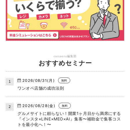
canaeru編集部
おすすめセミナー
2026/08/31(月)
無料
ワンオペ店舗の成功法則
2026/08/28(金)
無料
グルメサイトに頼らない！開業1ヶ月目から満席にする
『インスタ×LINE×MEO×AI』集客〜補助金で集客コス
トを最小化へ！〜