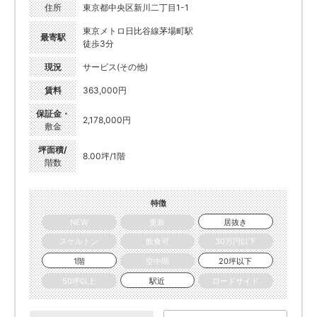
住所
東京都中央区新川二丁目1-1
東京メトロ日比谷線茅場町駅
最寄駅
徒歩3分
現況
サービス(その他)
賃料
363,000円
保証金・
2,178,000円
敷金
坪面積/
8.00坪/1階
階数
特徴
NEW
更新
居抜き
スケルトン
飲食可
30万円以下
1階
空中階
20坪以下
50坪以上
駅近
ロードサイド