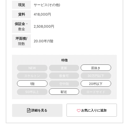
現況
サービス(その他)
賃料
418,000円
保証金・
2,508,000円
敷金
坪面積/
20.00坪/1階
階数
特徴
NEW
更新
居抜き
スケルトン
飲食可
30万円以下
1階
空中階
20坪以下
50坪以上
駅近
ロードサイド
詳細を見る
お気に入りに追加