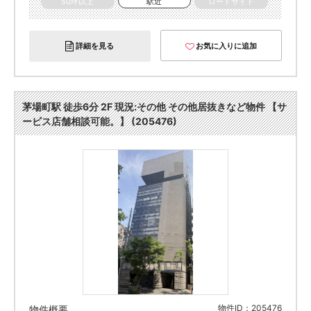
50坪以上
駅近
ロードサイド
詳細を見る
お気に入りに追加
茅場町駅 徒歩6分 2F 現況:その他 その他居抜きなど物件 【サ
ービス店舗相談可能。】 (205476)
物件ID：205476
物件概要