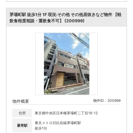
茅場町駅 徒歩1分 1F 現況:その他 その他居抜きなど物件 【軽
飲食程度相談・重飲食不可】 (200999)
物件ID：200999
物件概要
住所
東京都中央区日本橋茅場町二丁目16-12
東京メトロ日比谷線茅場町駅
最寄駅
徒歩1分