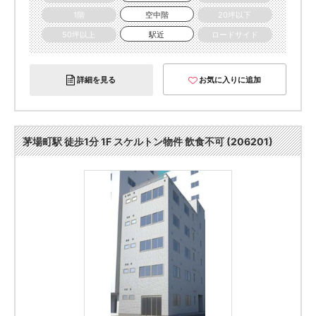
1階
空中階
20坪以下
50坪以上
駅近
ロードサイド
詳細を見る
お気に入りに追加
茅場町駅 徒歩1分 1F スケルトン物件 飲食不可 (206201)