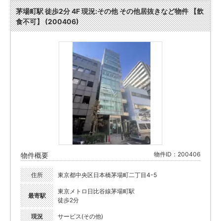
茅場町駅 徒歩2分 4F 現況:その他 その他居抜きなど物件 【飲
食不可】 (200406)
物件ID：200406
物件概要
住所
東京都中央区日本橋茅場町二丁目4-5
東京メトロ日比谷線茅場町駅
最寄駅
徒歩2分
現況
サービス(その他)