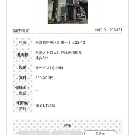
物件ID：213471
物件概要
住所
東京都中央区新川一丁目22-13
東京メトロ日比谷線茅場町駅
最寄駅
徒歩8分
現況
サービス(その他)
賃料
220,000円
保証金・
ー
敷金
坪面積/
15.01坪/4階
階数
特徴
NEW
更新
居抜き