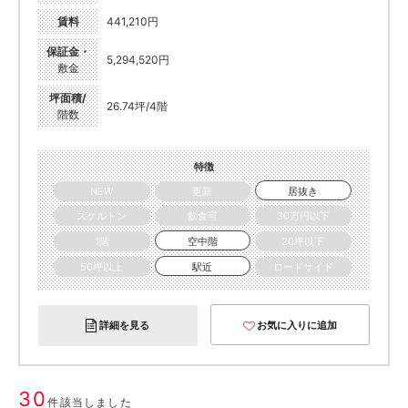
賃料
441,210円
保証金・
5,294,520円
敷金
坪面積/
26.74坪/4階
階数
特徴
NEW
更新
居抜き
スケルトン
飲食可
30万円以下
1階
空中階
20坪以下
50坪以上
駅近
ロードサイド
詳細を見る
お気に入りに追加
30
件該当しました