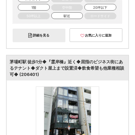
1階
空中階
20坪以下
50坪以上
駅近
ロードサイド
詳細を見る
お気に入りに追加
茅場町駅 徒歩1分◆『霊岸橋』近く◆屈指のビジネス街にあ
るテナント◆ダクト屋上まで設置済◆飲食希望も他業種相談
可◆ (206401)