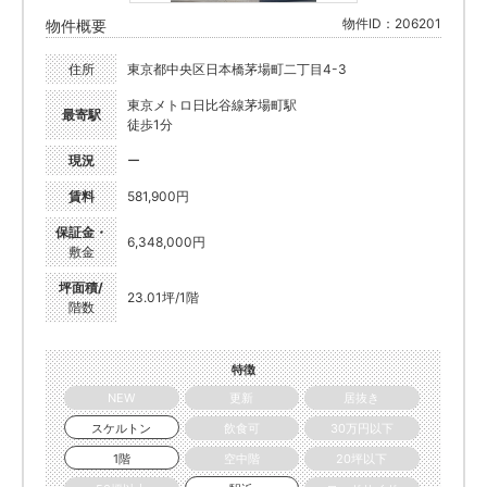
物件ID：206201
物件概要
住所
東京都中央区日本橋茅場町二丁目4-3
東京メトロ日比谷線茅場町駅
最寄駅
徒歩1分
現況
ー
賃料
581,900円
保証金・
6,348,000円
敷金
坪面積/
23.01坪/1階
階数
特徴
NEW
更新
居抜き
スケルトン
飲食可
30万円以下
1階
空中階
20坪以下