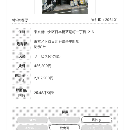
物件ID：206401
物件概要
住所
東京都中央区日本橋茅場町一丁目12-6
東京メトロ日比谷線茅場町駅
最寄駅
徒歩1分
現況
サービス(その他)
賃料
486,200円
保証金・
2,917,200円
敷金
坪面積/
25.48坪/3階
階数
特徴
NEW
更新
居抜き
スケルトン
飲食可
30万円以下