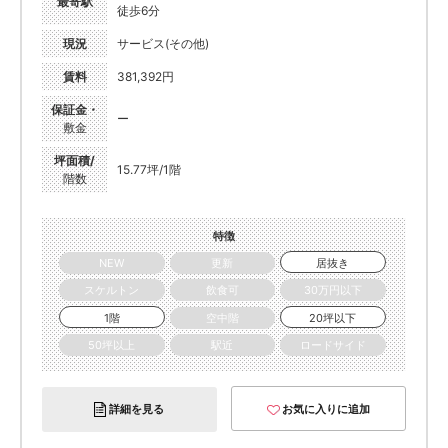
最寄駅
徒歩6分
現況
サービス(その他)
賃料
381,392円
保証金・
ー
敷金
坪面積/
15.77坪/1階
階数
特徴
NEW
更新
居抜き
スケルトン
飲食可
30万円以下
1階
空中階
20坪以下
50坪以上
駅近
ロードサイド
詳細を見る
お気に入りに追加