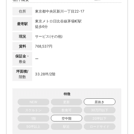
住所
東京都中央区新川一丁目22-17
東京メトロ日比谷線茅場町駅
最寄駅
徒歩6分
現況
サービス(その他)
賃料
768,537円
保証金・
ー
敷金
坪面積/
33.28坪/2階
階数
特徴
NEW
更新
居抜き
スケルトン
飲食可
30万円以下
1階
空中階
20坪以下
50坪以上
駅近
ロードサイド