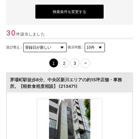
検索条件を変更する
30
件該当しました
並び替え：
表示件数：
1
2
3
>
茅場町駅徒歩8分、中央区新川エリアの約15坪店舗・事務
所。【軽飲食程度相談】 (213471)