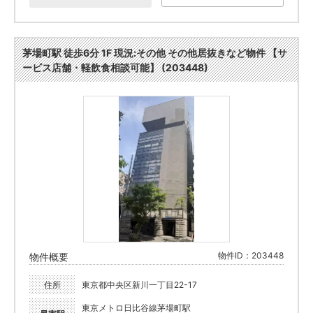
茅場町駅 徒歩6分 1F 現況:その他 その他居抜きなど物件 【サ
ービス店舗・軽飲食相談可能】 (203448)
物件ID：203448
物件概要
住所
東京都中央区新川一丁目22-17
東京メトロ日比谷線茅場町駅