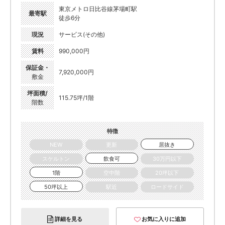
東京メトロ日比谷線茅場町駅
最寄駅
徒歩6分
現況
サービス(その他)
賃料
990,000円
保証金・
7,920,000円
敷金
坪面積/
115.75坪/1階
階数
特徴
NEW
更新
居抜き
スケルトン
飲食可
30万円以下
1階
空中階
20坪以下
50坪以上
駅近
ロードサイド
詳細を見る
お気に入りに追加