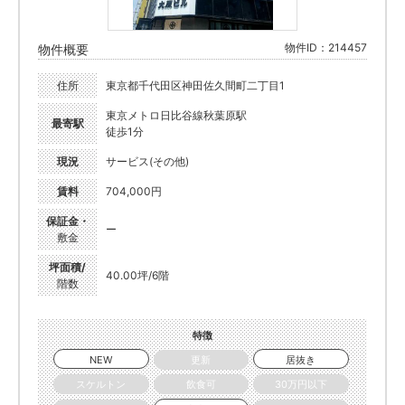
物件ID：214457
物件概要
住所
東京都千代田区神田佐久間町二丁目1
東京メトロ日比谷線秋葉原駅
最寄駅
徒歩1分
現況
サービス(その他)
賃料
704,000円
保証金・
ー
敷金
坪面積/
40.00坪/6階
階数
特徴
NEW
更新
居抜き
スケルトン
飲食可
30万円以下