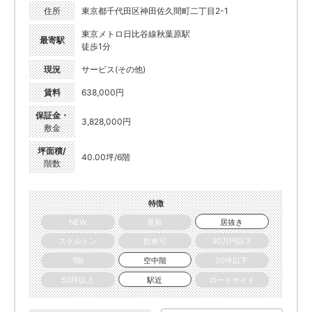
住所
東京都千代田区神田佐久間町二丁目2-1
東京メトロ日比谷線秋葉原駅
最寄駅
徒歩1分
現況
サービス(その他)
賃料
638,000円
保証金・
3,828,000円
敷金
坪面積/
40.00坪/6階
階数
特徴
NEW
更新
居抜き
スケルトン
飲食可
30万円以下
1階
空中階
20坪以下
50坪以上
駅近
ロードサイド