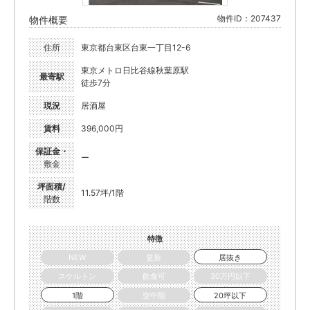
物件ID：207437
物件概要
住所
東京都台東区台東一丁目12-6
東京メトロ日比谷線秋葉原駅
最寄駅
徒歩7分
現況
居酒屋
賃料
396,000円
保証金・
ー
敷金
坪面積/
11.57坪/1階
階数
特徴
NEW
更新
居抜き
スケルトン
飲食可
30万円以下
1階
空中階
20坪以下