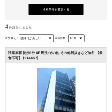
検索条件を変更する
4
件該当しました
並び替え：
表示件数：
秋葉原駅 徒歩1分 6F 現況:その他 その他居抜きなど物件 【飲
食不可】 (214457)