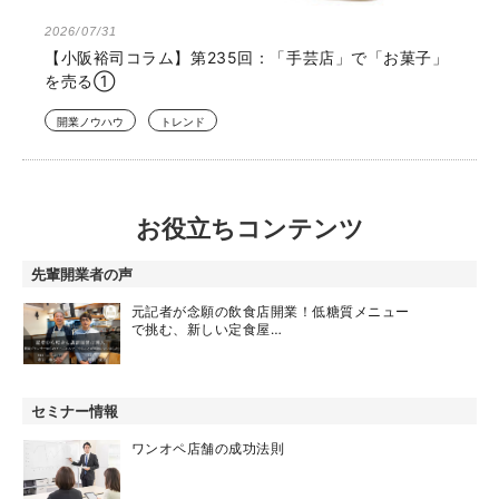
2026/07/31
【小阪裕司コラム】第235回：「手芸店」で「お菓子」
を売る①
開業ノウハウ
トレンド
お役立ちコンテンツ
先輩開業者の声
元記者が念願の飲食店開業！低糖質メニュー
で挑む、新しい定食屋…
セミナー情報
ワンオペ店舗の成功法則