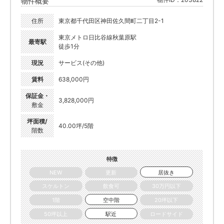
物件概要
住所
東京都千代田区神田佐久間町二丁目2-1
東京メトロ日比谷線秋葉原駅
最寄駅
徒歩1分
現況
サービス(その他)
賃料
638,000円
保証金・
3,828,000円
敷金
坪面積/
40.00坪/5階
階数
特徴
NEW
更新
居抜き
スケルトン
飲食可
30万円以下
1階
空中階
20坪以下
50坪以上
駅近
ロードサイド