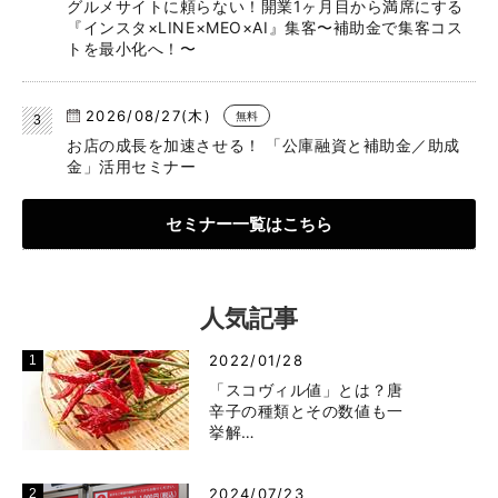
グルメサイトに頼らない！開業1ヶ月目から満席にする
『インスタ×LINE×MEO×AI』集客〜補助金で集客コス
トを最小化へ！〜
2026/08/27(木)
無料
お店の成長を加速させる！ 「公庫融資と補助金／助成
金」活用セミナー
セミナー一覧はこちら
人気記事
2022/01/28
「スコヴィル値」とは？唐
辛子の種類とその数値も一
挙解…
2024/07/23