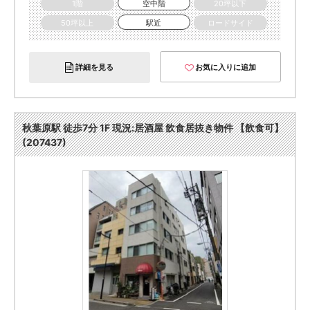
1階
空中階
20坪以下
50坪以上
駅近
ロードサイド
詳細を見る
お気に入りに追加
秋葉原駅 徒歩7分 1F 現況:居酒屋 飲食居抜き物件 【飲食可】
(207437)