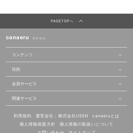
PAGETOPへ
canaeru
カナエル
コンテンツ
目的
無料開業相談
セミナーで学ぶ
会員サービス
店舗運営
物件を探す
セミナー情報
資金・手続き
関連サービス
会員登録
先輩開業者の声
セミナー動画
首都圏
物件
メルマガ設定
記事から学ぶ
セミナー協力一覧
大阪
飲食店サクセスガイド（外部サイト）
内装・設備
利用規約
運営会社：株式会社USEN
canaeruとは
ログイン
飲食店の始め方
北海道
開業・経営に関する記事
個人情報保護方針
個人情報の取扱いについて
食材・仕入れ
業態別の開業方法
東海
編集ポリシー
お問い合わせ
サイトマップ