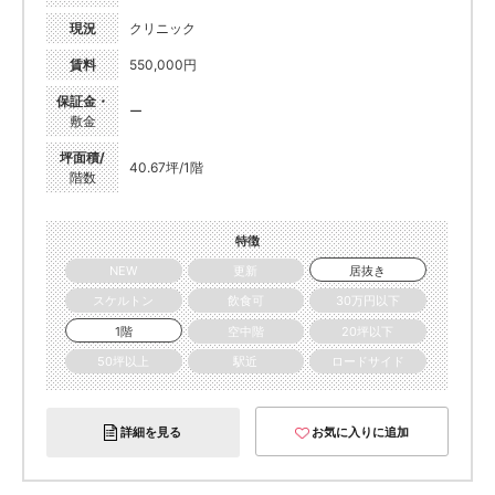
現況
クリニック
賃料
550,000円
保証金・
ー
敷金
坪面積/
40.67坪/1階
階数
特徴
NEW
更新
居抜き
スケルトン
飲食可
30万円以下
1階
空中階
20坪以下
50坪以上
駅近
ロードサイド
詳細を見る
お気に入りに追加