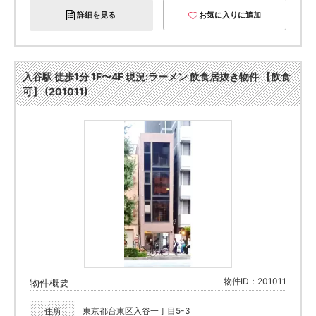
詳細を見る
お気に入りに追加
入谷駅 徒歩1分 1F〜4F 現況:ラーメン 飲食居抜き物件 【飲食
可】 (201011)
物件ID：201011
物件概要
住所
東京都台東区入谷一丁目5-3