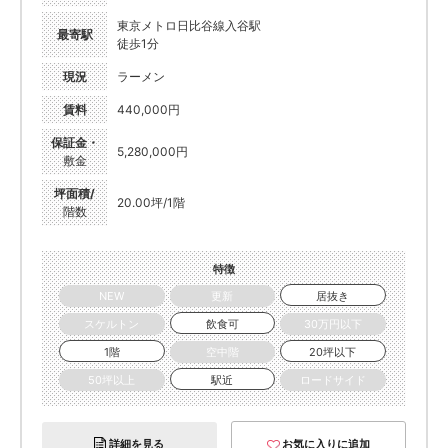
東京メトロ日比谷線入谷駅
最寄駅
徒歩1分
現況
ラーメン
賃料
440,000円
保証金・
5,280,000円
敷金
坪面積/
20.00坪/1階
階数
特徴
NEW
更新
居抜き
スケルトン
飲食可
30万円以下
1階
空中階
20坪以下
50坪以上
駅近
ロードサイド
詳細を見る
お気に入りに追加