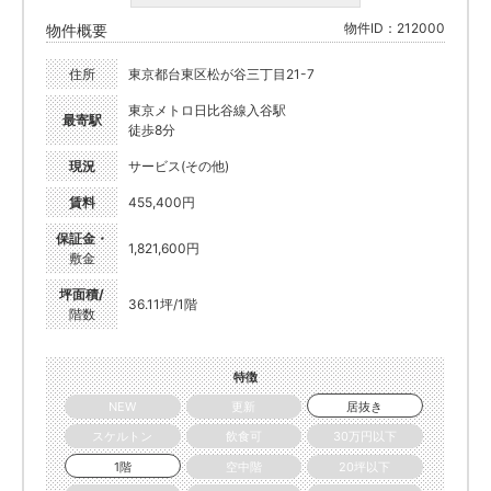
物件ID：212000
物件概要
住所
東京都台東区松が谷三丁目21-7
東京メトロ日比谷線入谷駅
最寄駅
徒歩8分
現況
サービス(その他)
賃料
455,400円
保証金・
1,821,600円
敷金
坪面積/
36.11坪/1階
階数
特徴
NEW
更新
居抜き
スケルトン
飲食可
30万円以下
1階
空中階
20坪以下