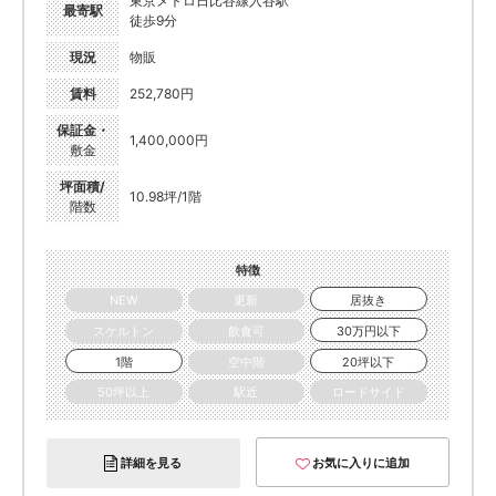
東京メトロ日比谷線入谷駅
最寄駅
徒歩9分
現況
物販
賃料
252,780円
保証金・
1,400,000円
敷金
坪面積/
10.98坪/1階
階数
特徴
NEW
更新
居抜き
スケルトン
飲食可
30万円以下
1階
空中階
20坪以下
50坪以上
駅近
ロードサイド
詳細を見る
お気に入りに追加