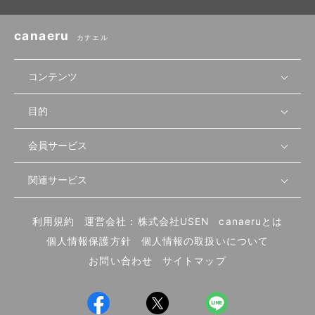
canaeru
カナエル
コンテンツ
目的
無料開業相談
セミナーで学ぶ
会員サービス
店舗運営
物件を探す
セミナー情報
資金・手続き
関連サービス
会員登録
先輩開業者の声
セミナー動画
首都圏
物件
メルマガ設定
記事から学ぶ
セミナー協力一覧
大阪
飲食店サクセスガイド（外部サイト）
内装・設備
利用規約
運営会社：株式会社USEN
canaeruとは
ログイン
飲食店の始め方
北海道
開業・経営に関する記事
個人情報保護方針
個人情報の取扱いについて
食材・仕入れ
業態別の開業方法
東海
編集ポリシー
お問い合わせ
サイトマップ
集客・宣伝
その他
トレンド
UIターン開業特集