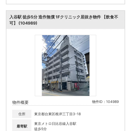
入谷駅 徒歩5分 造作無償 1Fクリニック居抜き物件 【飲食不
可】 (104989)
物件ID：104989
物件概要
住所
東京都台東区根岸三丁目3-18
東京メトロ日比谷線入谷駅
最寄駅
徒歩5分