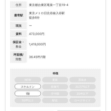
住所
東京都台東区竜泉一丁目19-4
東京メトロ日比谷線入谷駅
最寄駅
徒歩6分
現況
ー
賃料
473,000円
保証金・
1,419,000円
敷金
坪面積/
36.45坪/1階
階数
特徴
NEW
更新
居抜き
スケルトン
飲食可
30万円以下
1階
空中階
20坪以下
50坪以上
駅近
ロードサイド