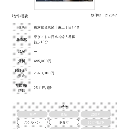
物件ID：212847
物件概要
住所
東京都台東区千束三丁目1-10
東京メトロ日比谷線入谷駅
最寄駅
徒歩13分
現況
ー
賃料
495,000円
保証金・
2,970,000円
敷金
坪面積/
25.11坪/1階
階数
特徴
NEW
更新
居抜き
スケルトン
飲食可
30万円以下