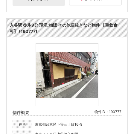
入谷駅 徒歩9分 現況:物販 その他居抜きなど物件 【重飲食
可】 (190777)
物件ID：190777
物件概要
住所
東京都台東区下谷三丁目16-9