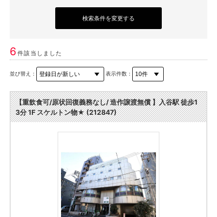
検索条件を変更する
6
件該当しました
並び替え：
表示件数：
【重飲食可/原状回復義務なし/ 造作譲渡無償 】入谷駅 徒歩1
3分 1F スケルトン物★ (212847)