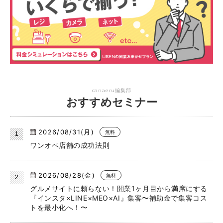
canaeru編集部
おすすめセミナー
2026/08/31(月)
無料
ワンオペ店舗の成功法則
2026/08/28(金)
無料
グルメサイトに頼らない！開業1ヶ月目から満席にする
『インスタ×LINE×MEO×AI』集客〜補助金で集客コス
トを最小化へ！〜