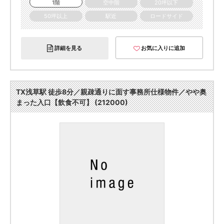
1階
空中階
20坪以下
50坪以上
駅近
ロードサイド
詳細を見る
お気に入りに追加
TX浅草駅 徒歩8分／親疎通りに面す事務所仕様物件／やや奥
まった入口【飲食不可】 (212000)