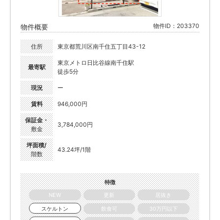
物件ID：203370
物件概要
住所
東京都荒川区南千住五丁目43-12
東京メトロ日比谷線南千住駅
最寄駅
徒歩5分
現況
ー
賃料
946,000円
保証金・
3,784,000円
敷金
坪面積/
43.24坪/1階
階数
特徴
NEW
更新
居抜き
スケルトン
飲食可
30万円以下