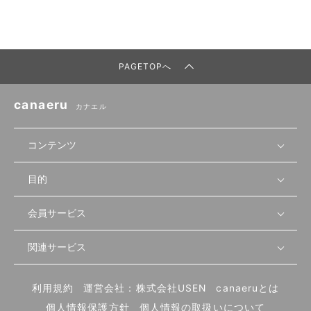
PAGETOPへ
canaeru
カナエル
コンテンツ
目的
無料開業相談
セミナーで学ぶ
会員サービス
店舗運営
物件を探す
セミナー情報
資金・手続き
関連サービス
会員登録
先輩開業者の声
セミナー動画
首都圏
物件
メルマガ設定
記事から学ぶ
セミナー協力一覧
大阪
飲食店サクセスガイド（外部サイト）
内装・設備
利用規約
運営会社：株式会社USEN
canaeruとは
ログイン
飲食店の始め方
北海道
開業・経営に関する記事
個人情報保護方針
個人情報の取扱いについて
食材・仕入れ