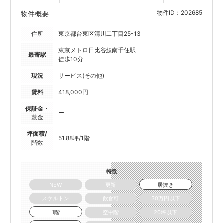
物件ID：202685
物件概要
住所
東京都台東区清川二丁目25-13
東京メトロ日比谷線南千住駅
最寄駅
徒歩10分
現況
サービス(その他)
賃料
418,000円
保証金・
ー
敷金
坪面積/
51.88坪/1階
階数
特徴
NEW
更新
居抜き
スケルトン
飲食可
30万円以下
1階
空中階
20坪以下