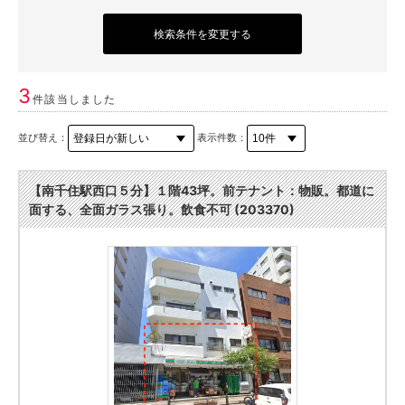
検索条件を変更する
3
件該当しました
並び替え：
表示件数：
【南千住駅西口５分】１階43坪。前テナント：物販。都道に
面する、全面ガラス張り。飲食不可 (203370)