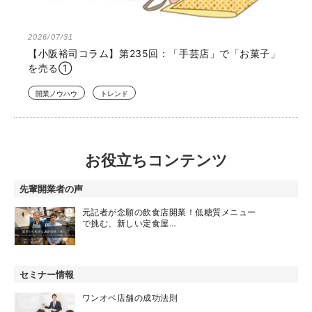
2026/07/31
【小阪裕司コラム】第235回：「手芸店」で「お菓子」
を売る①
開業ノウハウ
トレンド
お役立ちコンテンツ
先輩開業者の声
元記者が念願の飲食店開業！低糖質メニュー
で挑む、新しい定食屋…
セミナー情報
ワンオペ店舗の成功法則