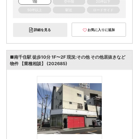
1階
空中階
20坪以下
50坪以上
駅近
ロードサイド
詳細を見る
お気に入りに追加
■南千住駅 徒歩10分 1F〜2F 現況:その他 その他居抜きなど
物件 【業種相談】 (202685)