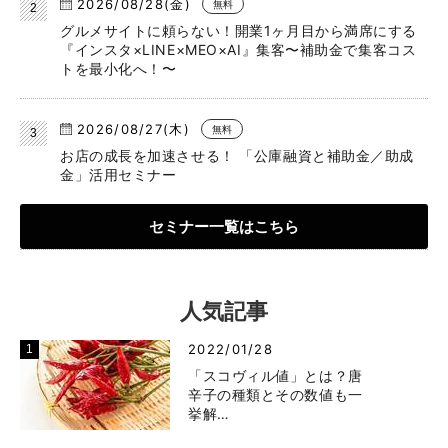
2026/08/28(金)
無料
グルメサイトに頼らない！開業1ヶ月目から満席にする
『インスタ×LINE×MEO×AI』集客〜補助金で集客コス
トを最小化へ！〜
2026/08/27(木)
無料
お店の成長を加速させる！ 「公庫融資と補助金／助成
金」活用セミナー
セミナー一覧はこちら
人気記事
2022/01/28
「スコヴィル値」とは？唐
辛子の種類とその数値も一
挙解…