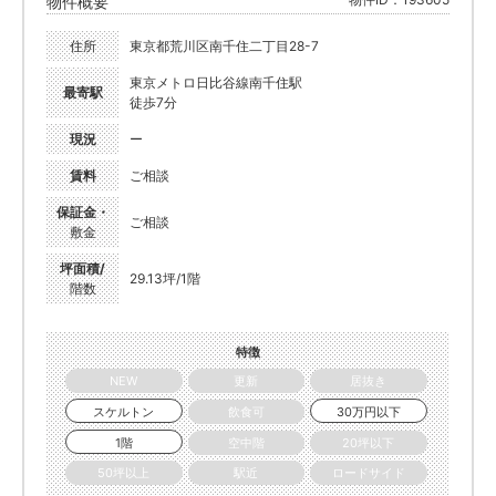
物件概要
住所
東京都荒川区南千住二丁目28-7
東京メトロ日比谷線南千住駅
最寄駅
徒歩7分
現況
ー
賃料
ご相談
保証金・
ご相談
敷金
坪面積/
29.13坪/1階
階数
特徴
NEW
更新
居抜き
スケルトン
飲食可
30万円以下
1階
空中階
20坪以下
50坪以上
駅近
ロードサイド