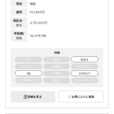
現況
物販
賃料
412,643円
保証金・
3,751,300円
敷金
坪面積/
16.31坪/1階
階数
特徴
NEW
更新
居抜き
スケルトン
飲食可
30万円以下
1階
空中階
20坪以下
50坪以上
駅近
ロードサイド
詳細を見る
お気に入りに追加