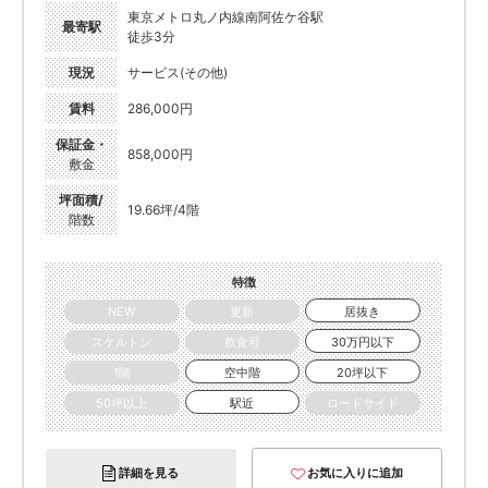
東京メトロ丸ノ内線南阿佐ケ谷駅
最寄駅
徒歩3分
現況
サービス(その他)
賃料
286,000円
保証金・
858,000円
敷金
坪面積/
19.66坪/4階
階数
特徴
NEW
更新
居抜き
スケルトン
飲食可
30万円以下
1階
空中階
20坪以下
50坪以上
駅近
ロードサイド
詳細を見る
お気に入りに追加