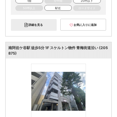
1階
空中階
20坪以下
50坪以上
駅近
ロードサイド
詳細を見る
お気に入りに追加
南阿佐ケ谷駅 徒歩5分 1F スケルトン物件 青梅街道沿い (205
875)