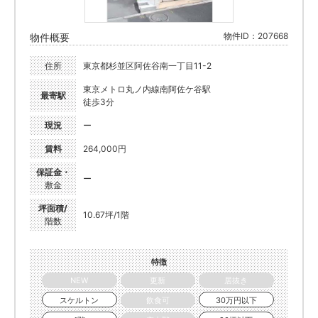
物件ID：207668
物件概要
住所
東京都杉並区阿佐谷南一丁目11-2
東京メトロ丸ノ内線南阿佐ケ谷駅
最寄駅
徒歩3分
現況
ー
賃料
264,000円
保証金・
ー
敷金
坪面積/
10.67坪/1階
階数
特徴
NEW
更新
居抜き
スケルトン
飲食可
30万円以下