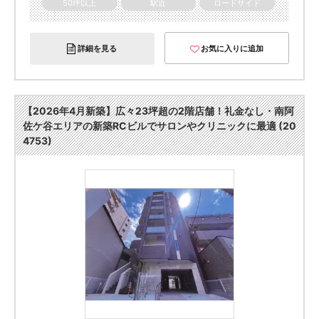
50坪以上
駅近
ロードサイド
詳細を見る
お気に入りに追加
【2026年4月新築】広々23坪超の2階店舗！礼金なし・南阿
佐ケ谷エリアの新築RCビルでサロンやクリニックに最適 (20
4753)