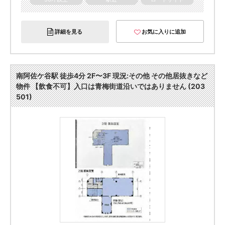
詳細を見る
お気に入りに追加
南阿佐ケ谷駅 徒歩4分 2F〜3F 現況:その他 その他居抜きなど
物件 【飲食不可】入口は青梅街道沿いではありません (203
501)