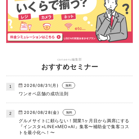
canaeru編集部
おすすめセミナー
2026/08/31(月)
無料
ワンオペ店舗の成功法則
2026/08/28(金)
無料
グルメサイトに頼らない！開業1ヶ月目から満席にする
『インスタ×LINE×MEO×AI』集客〜補助金で集客コス
トを最小化へ！〜