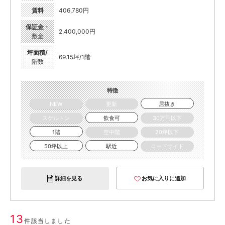
賃料
406,780円
保証金・
2,400,000円
敷金
坪面積/
69.15坪/1階
階数
特徴
NEW
更新
居抜き
スケルトン
飲食可
30万円以下
1階
空中階
20坪以下
50坪以上
駅近
ロードサイド
詳細を見る
お気に入りに追加
13
件該当しました