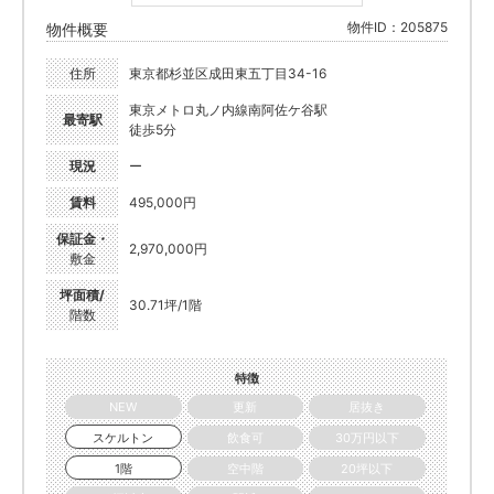
物件ID：205875
物件概要
住所
東京都杉並区成田東五丁目34-16
東京メトロ丸ノ内線南阿佐ケ谷駅
最寄駅
徒歩5分
現況
ー
賃料
495,000円
保証金・
2,970,000円
敷金
坪面積/
30.71坪/1階
階数
特徴
NEW
更新
居抜き
スケルトン
飲食可
30万円以下
1階
空中階
20坪以下