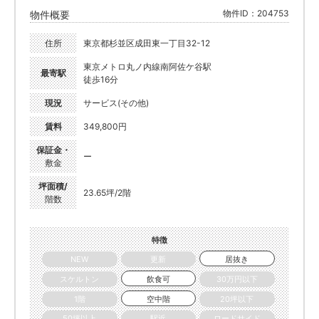
物件ID：204753
物件概要
住所
東京都杉並区成田東一丁目32-12
東京メトロ丸ノ内線南阿佐ケ谷駅
最寄駅
徒歩16分
現況
サービス(その他)
賃料
349,800円
保証金・
ー
敷金
坪面積/
23.65坪/2階
階数
特徴
NEW
更新
居抜き
スケルトン
飲食可
30万円以下
1階
空中階
20坪以下
50坪以上
駅近
ロードサイド