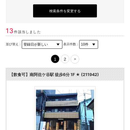
検索条件を変更する
13
件該当しました
並び替え：
表示件数：
1
2
>
【飲食可】南阿佐ケ谷駅 徒歩6分 1F ★ (211942)