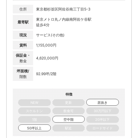
住所
東京都杉並区阿佐谷南三丁目5-3
東京メトロ丸ノ内線南阿佐ケ谷駅
最寄駅
徒歩4分
現況
サービス(その他)
賃料
1,155,000円
保証金・
4,620,000円
敷金
坪面積/
92.99坪/2階
階数
特徴
NEW
更新
居抜き
スケルトン
飲食可
30万円以下
1階
空中階
20坪以下
50坪以上
駅近
ロードサイド