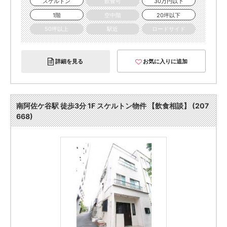
スケルトン
飲食可
30万円以下
1階
空中階
20坪以下
50坪以上
駅近
ロードサイド
詳細を見る
お気に入りに追加
南阿佐ケ谷駅 徒歩3分 1F スケルトン物件 【飲食相談】 (207
668)