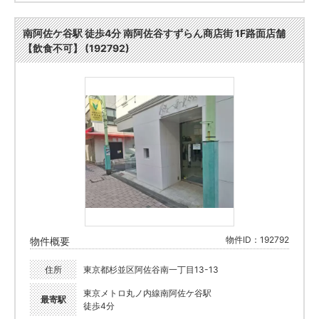
南阿佐ケ谷駅 徒歩4分 南阿佐谷すずらん商店街 1F路面店舗
【飲食不可】 (192792)
物件ID：192792
物件概要
住所
東京都杉並区阿佐谷南一丁目13-13
東京メトロ丸ノ内線南阿佐ケ谷駅
最寄駅
徒歩4分