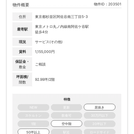
物件ID：203501
物件概要
住所
東京都杉並区阿佐谷南三丁目5-3
東京メトロ丸ノ内線南阿佐ケ谷駅
最寄駅
徒歩4分
現況
サービス(その他)
賃料
1,155,000円
保証金・
ご相談
敷金
坪面積/
92.99坪/2階
階数
特徴
NEW
更新
居抜き
スケルトン
飲食可
30万円以下
1階
空中階
20坪以下
50坪以上
駅近
ロードサイド