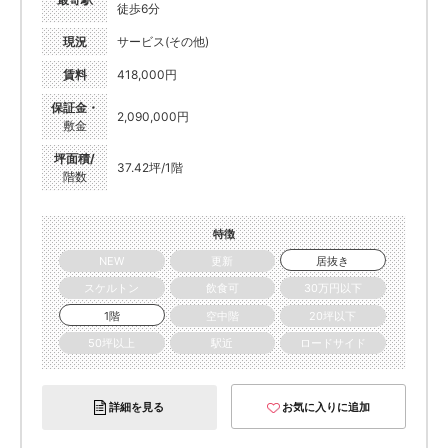
徒歩6分
現況
サービス(その他)
賃料
418,000円
保証金・
2,090,000円
敷金
坪面積/
37.42坪/1階
階数
特徴
NEW
更新
居抜き
スケルトン
飲食可
30万円以下
1階
空中階
20坪以下
50坪以上
駅近
ロードサイド
詳細を見る
お気に入りに追加