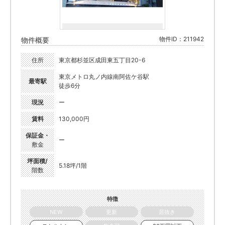
物件ID：211942
物件概要
住所
東京都杉並区成田東五丁目20-6
東京メトロ丸ノ内線南阿佐ケ谷駅
最寄駅
徒歩6分
現況
ー
賃料
130,000円
保証金・
ー
敷金
坪面積/
5.18坪/1階
階数
特徴
NEW
更新
居抜き