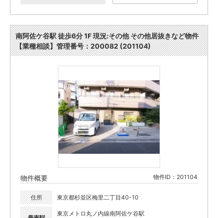
南阿佐ケ谷駅 徒歩6分 1F 現況:その他 その他居抜きなど物件
【業種相談】管理番号：200082 (201104)
物件ID：201104
物件概要
住所
東京都杉並区梅里二丁目40-10
東京メトロ丸ノ内線南阿佐ケ谷駅
最寄駅