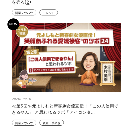
を売る②
開業ノウハウ
トレンド
2026/08/10
≪第5回≫元よしもと新喜劇女優直伝！「この人信用で
きるやん」 と思われるツボ「アイコンタ…
開業ノウハウ
資金・手続き