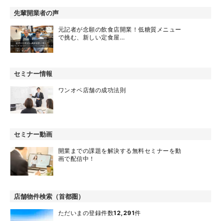
先輩開業者の声
元記者が念願の飲食店開業！低糖質メニュー
で挑む、新しい定食屋…
セミナー情報
ワンオペ店舗の成功法則
セミナー動画
開業までの課題を解決する無料セミナーを動
画で配信中！
店舗物件検索（首都圏）
ただいまの登録件数
12,291
件