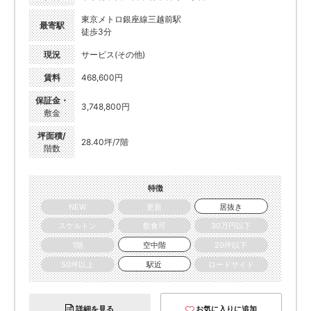
東京メトロ銀座線三越前駅
最寄駅
徒歩3分
現況
サービス(その他)
賃料
468,600円
保証金・
3,748,800円
敷金
坪面積/
28.40坪/7階
階数
特徴
NEW
更新
居抜き
スケルトン
飲食可
30万円以下
1階
空中階
20坪以下
50坪以上
駅近
ロードサイド
詳細を見る
お気に入りに追加