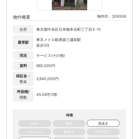
物件ID：209308
物件概要
住所
東京都中央区日本橋本石町三丁目3-10
東京メトロ銀座線三越前駅
最寄駅
徒歩2分
現況
サービス(その他)
賃料
660,000円
保証金・
2,640,000円
敷金
坪面積/
45.06坪/1階
階数
特徴
NEW
更新
居抜き
スケルトン
飲食可
30万円以下