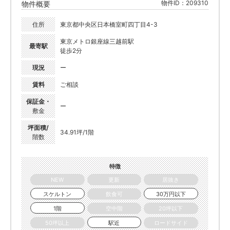
物件ID：209310
物件概要
住所
東京都中央区日本橋室町四丁目4-3
東京メトロ銀座線三越前駅
最寄駅
徒歩2分
現況
ー
賃料
ご相談
保証金・
ー
敷金
坪面積/
34.91坪/1階
階数
特徴
NEW
更新
居抜き
スケルトン
飲食可
30万円以下
1階
空中階
20坪以下
50坪以上
駅近
ロードサイド