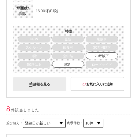
坪面積/
16.90坪/B1階
階数
特徴
NEW
更新
居抜き
スケルトン
飲食可
30万円以下
1階
空中階
20坪以下
50坪以上
駅近
ロードサイド
詳細を見る
お気に入りに追加
8
件該当しました
並び替え：
表示件数：