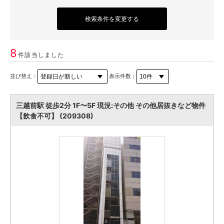
検索条件を変更する
8
件該当しました
並び替え：
表示件数：
三越前駅 徒歩2分 1F〜5F 現況:その他 その他居抜きなど物件
【飲食不可】 (209308)