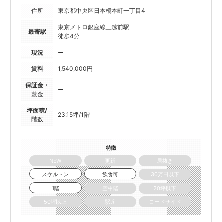
住所
東京都中央区日本橋本町一丁目4
東京メトロ銀座線三越前駅
最寄駅
徒歩4分
現況
ー
賃料
1,540,000円
保証金・
ー
敷金
坪面積/
23.15坪/1階
階数
特徴
NEW
更新
居抜き
スケルトン
飲食可
30万円以下
1階
空中階
20坪以下
50坪以上
駅近
ロードサイド