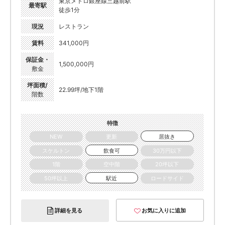
東京メトロ銀座線三越前駅
最寄駅
徒歩1分
現況
レストラン
賃料
341,000円
保証金・
1,500,000円
敷金
坪面積/
22.99坪/地下1階
階数
特徴
NEW
更新
居抜き
スケルトン
飲食可
30万円以下
1階
空中階
20坪以下
50坪以上
駅近
ロードサイド
詳細を見る
お気に入りに追加