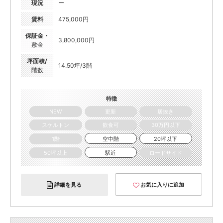
現況
ー
賃料
475,000円
保証金・
3,800,000円
敷金
坪面積/
14.50坪/3階
階数
特徴
NEW
更新
居抜き
スケルトン
飲食可
30万円以下
1階
空中階
20坪以下
50坪以上
駅近
ロードサイド
詳細を見る
お気に入りに追加