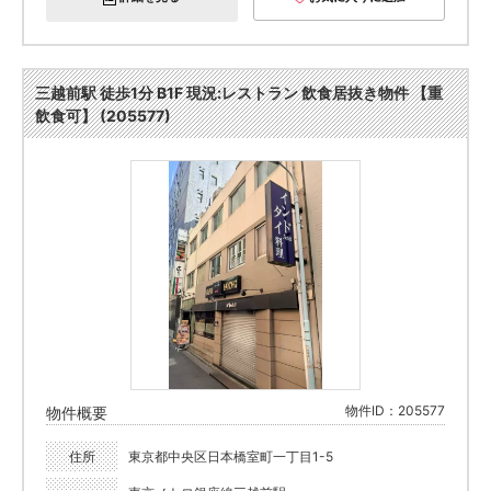
三越前駅 徒歩1分 B1F 現況:レストラン 飲食居抜き物件 【重
飲食可】 (205577)
物件ID：205577
物件概要
住所
東京都中央区日本橋室町一丁目1-5