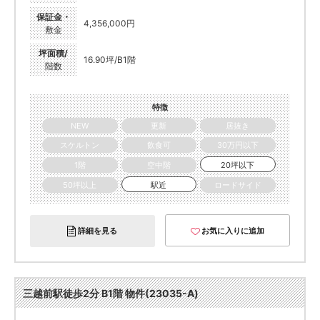
保証金・
4,356,000円
敷金
坪面積/
16.90坪/B1階
階数
特徴
NEW
更新
居抜き
スケルトン
飲食可
30万円以下
1階
空中階
20坪以下
50坪以上
駅近
ロードサイド
詳細を見る
お気に入りに追加
三越前駅徒歩2分 B1階 物件(23035-A)