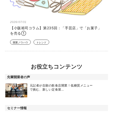
2026/07/31
【小阪裕司コラム】第235回：「手芸店」で「お菓子」
を売る①
開業ノウハウ
トレンド
お役立ちコンテンツ
先輩開業者の声
元記者が念願の飲食店開業！低糖質メニュー
で挑む、新しい定食屋…
セミナー情報