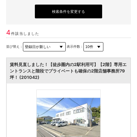
検索条件を変更する
4
件該当しました
並び替え：
表示件数：
賃料見直しました！【徒歩圏内の2駅利用可】【2階】専用エ
ントランスと階段でプライベートも確保の2階店舗事務所79
坪！ (201042)