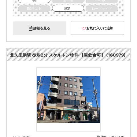
1階
空中階
20坪以下
50坪以上
駅近
ロードサイド
詳細を見る
お気に入りに追加
北久里浜駅 徒歩2分 スケルトン物件 【重飲食可】 (160979)