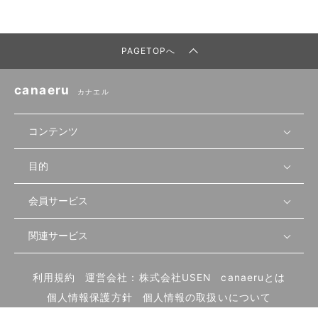
PAGETOPへ
canaeru
カナエル
コンテンツ
目的
無料開業相談
セミナーで学ぶ
会員サービス
店舗運営
物件を探す
セミナー情報
資金・手続き
関連サービス
会員登録
先輩開業者の声
セミナー動画
首都圏
物件
メルマガ設定
記事から学ぶ
セミナー協力一覧
大阪
飲食店サクセスガイド（外部サイト）
内装・設備
利用規約
運営会社：株式会社USEN
canaeruとは
ログイン
飲食店の始め方
北海道
開業・経営に関する記事
個人情報保護方針
個人情報の取扱いについて
食材・仕入れ
業態別の開業方法
東海
編集ポリシー
お問い合わせ
サイトマップ