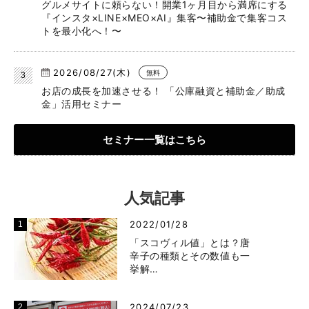
グルメサイトに頼らない！開業1ヶ月目から満席にする
『インスタ×LINE×MEO×AI』集客〜補助金で集客コス
トを最小化へ！〜
2026/08/27(木)
無料
お店の成長を加速させる！ 「公庫融資と補助金／助成
金」活用セミナー
セミナー一覧はこちら
人気記事
2022/01/28
「スコヴィル値」とは？唐
辛子の種類とその数値も一
挙解…
2024/07/23