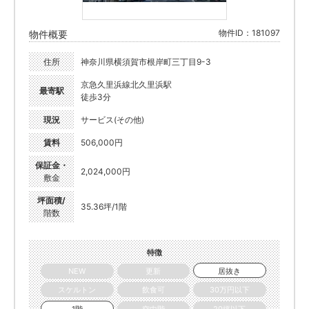
物件ID：181097
物件概要
住所
神奈川県横須賀市根岸町三丁目9-3
京急久里浜線北久里浜駅
最寄駅
徒歩3分
現況
サービス(その他)
賃料
506,000円
保証金・
2,024,000円
敷金
坪面積/
35.36坪/1階
階数
特徴
NEW
更新
居抜き
スケルトン
飲食可
30万円以下