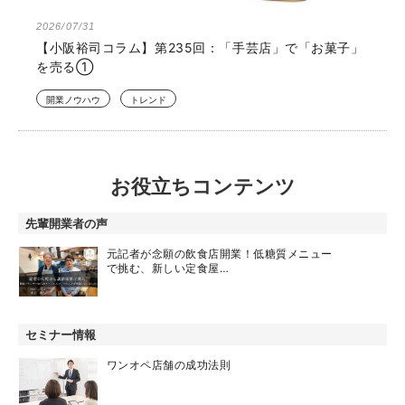
2026/07/31
【小阪裕司コラム】第235回：「手芸店」で「お菓子」
を売る①
開業ノウハウ
トレンド
お役立ちコンテンツ
先輩開業者の声
元記者が念願の飲食店開業！低糖質メニュー
で挑む、新しい定食屋…
セミナー情報
ワンオペ店舗の成功法則