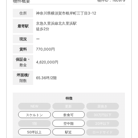
物件ID：160979
物件概要
住所
神奈川県横須賀市根岸町三丁目3-12
京急久里浜線北久里浜駅
最寄駅
徒歩2分
現況
ー
賃料
770,000円
保証金・
4,620,000円
敷金
坪面積/
65.36坪/2階
階数
特徴
NEW
更新
居抜き
スケルトン
飲食可
30万円以下
1階
空中階
20坪以下
50坪以上
駅近
ロードサイド