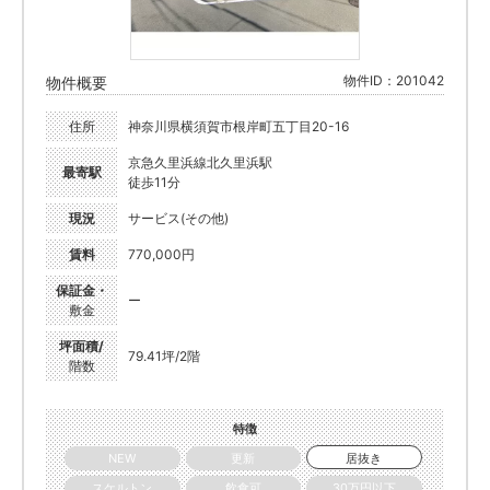
物件ID：201042
物件概要
住所
神奈川県横須賀市根岸町五丁目20-16
京急久里浜線北久里浜駅
最寄駅
徒歩11分
現況
サービス(その他)
賃料
770,000円
保証金・
ー
敷金
坪面積/
79.41坪/2階
階数
特徴
NEW
更新
居抜き
スケルトン
飲食可
30万円以下