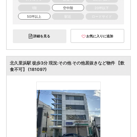
1階
空中階
20坪以下
50坪以上
駅近
ロードサイド
詳細を見る
お気に入りに追加
北久里浜駅 徒歩3分 現況:その他 その他居抜きなど物件 【飲
食不可】 (181097)