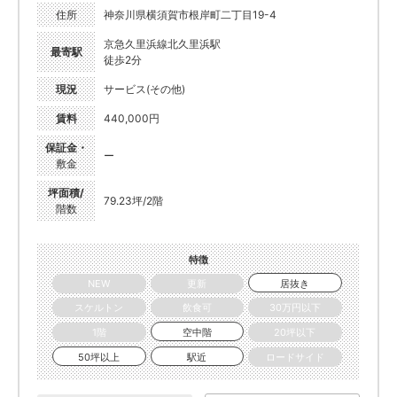
住所
神奈川県横須賀市根岸町二丁目19-4
京急久里浜線北久里浜駅
最寄駅
徒歩2分
現況
サービス(その他)
賃料
440,000円
保証金・
ー
敷金
坪面積/
79.23坪/2階
階数
特徴
NEW
更新
居抜き
スケルトン
飲食可
30万円以下
1階
空中階
20坪以下
50坪以上
駅近
ロードサイド