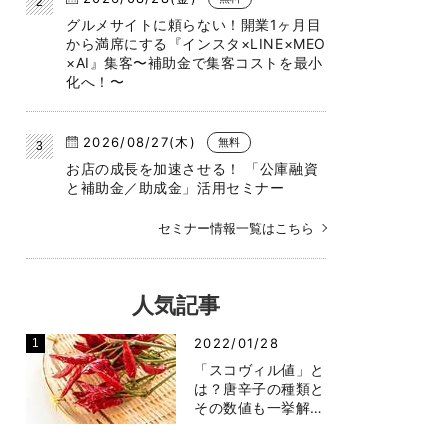
グルメサイトに頼らない！開業1ヶ月目
から満席にする『インスタ×LINE×MEO
×AI』集客〜補助金で集客コストを最小
化へ！〜
2026/08/27(木)
無料
お店の成長を加速させる！ 「公庫融資
と補助金／助成金」活用セミナー
セミナー情報一覧はこちら
人気記事
2022/01/28
「スコヴィル値」と
は？唐辛子の種類と
その数値も一挙解…