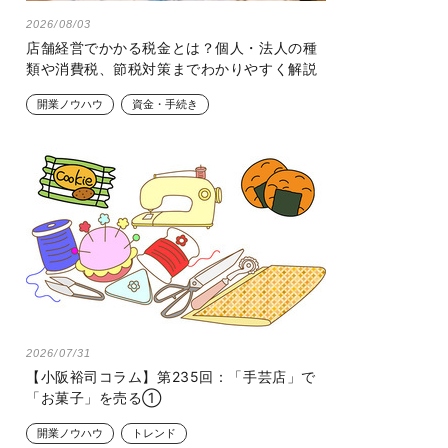
2026/08/03
店舗経営でかかる税金とは？個人・法人の種
類や消費税、節税対策までわかりやすく解説
開業ノウハウ
資金・手続き
2026/07/31
【小阪裕司コラム】第235回：「手芸店」で
「お菓子」を売る①
開業ノウハウ
トレンド