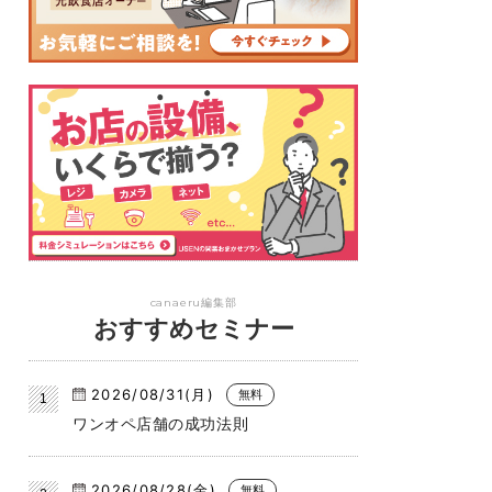
canaeru編集部
おすすめセミナー
2026/08/31(月)
無料
ワンオペ店舗の成功法則
2026/08/28(金)
無料