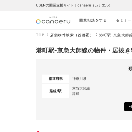
USENの開業支援サイト｜canaeru（カナエル）
開業相談をする
セミナー
TOP
店舗物件検索（首都圏）
港町駅-京急大師
港町駅-京急大師線の物件・居抜き
都道府県
神奈川県
京急大師線
路線/駅
港町