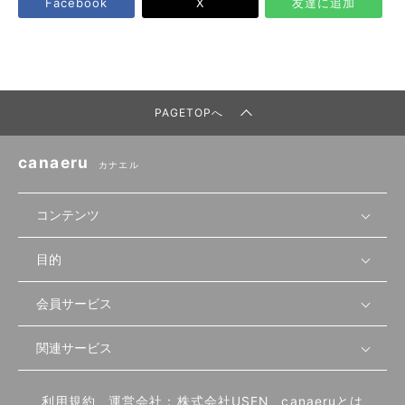
Facebook
X
友達に追加
PAGETOPへ
canaeru
カナエル
コンテンツ
目的
無料開業相談
セミナーで学ぶ
会員サービス
店舗運営
物件を探す
セミナー情報
資金・手続き
関連サービス
会員登録
先輩開業者の声
セミナー動画
首都圏
物件
メルマガ設定
記事から学ぶ
セミナー協力一覧
大阪
飲食店サクセスガイド（外部サイト）
内装・設備
利用規約
運営会社：株式会社USEN
canaeruとは