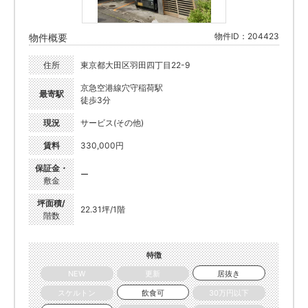
物件ID：204423
物件概要
住所
東京都大田区羽田四丁目22-9
京急空港線穴守稲荷駅
最寄駅
徒歩3分
現況
サービス(その他)
賃料
330,000円
保証金・
ー
敷金
坪面積/
22.31坪/1階
階数
特徴
NEW
更新
居抜き
スケルトン
飲食可
30万円以下