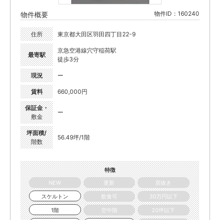
物件ID：160240
物件概要
住所
東京都大田区羽田四丁目22-9
京急空港線穴守稲荷駅
最寄駅
徒歩3分
現況
ー
賃料
660,000円
保証金・
ー
敷金
坪面積/
56.49坪/1階
階数
特徴
NEW
更新
居抜き
スケルトン
飲食可
30万円以下
1階
空中階
20坪以下