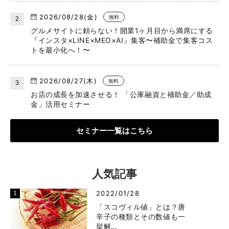
2026/08/28(金)
無料
グルメサイトに頼らない！開業1ヶ月目から満席にする
『インスタ×LINE×MEO×AI』集客〜補助金で集客コス
トを最小化へ！〜
2026/08/27(木)
無料
お店の成長を加速させる！ 「公庫融資と補助金／助成
金」活用セミナー
セミナー一覧はこちら
人気記事
2022/01/28
「スコヴィル値」とは？唐
辛子の種類とその数値も一
挙解…