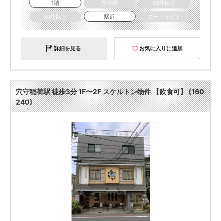
1階
空中階
20坪以下
50坪以上
駅近
ロードサイド
詳細を見る
お気に入りに追加
穴守稲荷駅 徒歩3分 1F〜2F スケルトン物件 【飲食可】 (160
240)