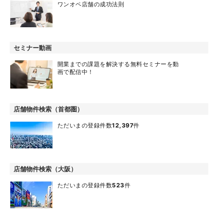
ワンオペ店舗の成功法則
セミナー動画
開業までの課題を解決する無料セミナーを動
画で配信中！
店舗物件検索（首都圏）
ただいまの登録件数
12,397
件
店舗物件検索（大阪）
ただいまの登録件数
523
件