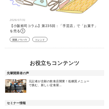
2026/07/31
【小阪裕司コラム】第235回：「手芸店」で「お菓子」
を売る①
開業ノウハウ
トレンド
お役立ちコンテンツ
先輩開業者の声
元記者が念願の飲食店開業！低糖質メニュー
で挑む、新しい定食屋…
セミナー情報