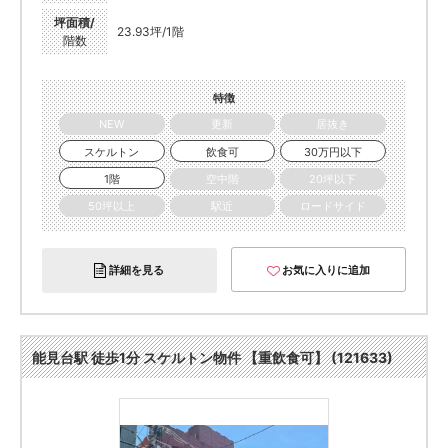
坪面積/
23.93坪/1階
階数
特徴
NEW
更新
居抜き
スケルトン
飲食可
30万円以下
1階
空中階
20坪以下
50坪以上
駅近
ロードサイド
詳細を見る
お気に入りに追加
能見台駅 徒歩1分 スケルトン物件 【重飲食可】 (121633)