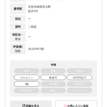
京急本線能見台駅
最寄駅
徒歩5分
現況
ー
賃料
ご相談
保証金・
ー
敷金
坪面積/
26.00坪/1階
階数
特徴
NEW
更新
居抜き
スケルトン
飲食可
30万円以下
1階
空中階
20坪以下
50坪以上
駅近
ロードサイド
詳細を見る
お気に入りに追加