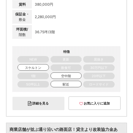
賃料
380,000円
保証金・
2,280,000円
敷金
坪面積/
36.75坪/3階
階数
特徴
NEW
更新
居抜き
スケルトン
飲食可
30万円以下
1階
空中階
20坪以下
50坪以上
駅近
ロードサイド
詳細を見る
お気に入りに追加
商業店舗が並ぶ通り沿いの路面店！貸主より改装協力金あ