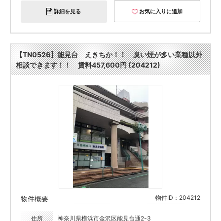
詳細を見る
お気に入りに追加
【TN0526】能見台 えきちか！！ 臭い煙が多い業種以外
相談できます！！ 賃料457,600円 (204212)
物件ID：204212
物件概要
住所
神奈川県横浜市金沢区能見台通2-3