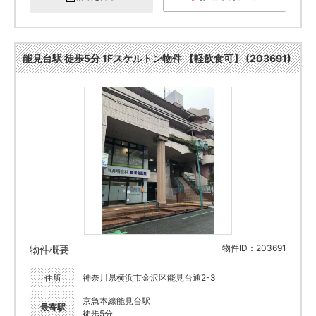
能見台駅 徒歩5分 1Fスケルトン物件 【軽飲食可】 (203691)
物件ID：203691
物件概要
住所
神奈川県横浜市金沢区能見台通2-3
京急本線能見台駅
最寄駅
徒歩5分