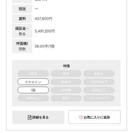
現況
ー
賃料
457,600円
保証金・
5,491,200円
敷金
坪面積/
26.00坪/1階
階数
特徴
NEW
更新
居抜き
スケルトン
飲食可
30万円以下
1階
空中階
20坪以下
50坪以上
駅近
ロードサイド
詳細を見る
お気に入りに追加