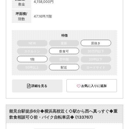
4,158,000円
敷金
坪面積/
47.16坪/1階
階数
特徴
NEW
更新
居抜き
スケルトン
飲食可
30万円以下
1階
空中階
20坪以下
50坪以上
駅近
ロードサイド
詳細を見る
お気に入りに追加
能見台駅徒歩6分◆横浜高校近く◇駅から西へ真っすぐ◆重
飲食相談可◇前・バイク自転車店◆ (133767)