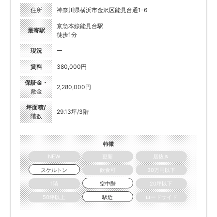
住所
神奈川県横浜市金沢区能見台通1-6
京急本線能見台駅
最寄駅
徒歩1分
現況
ー
賃料
380,000円
保証金・
2,280,000円
敷金
坪面積/
29.13坪/3階
階数
特徴
NEW
更新
居抜き
スケルトン
飲食可
30万円以下
1階
空中階
20坪以下
50坪以上
駅近
ロードサイド