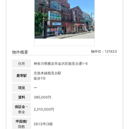
物件ID：121633
物件概要
住所
神奈川県横浜市金沢区能見台通1-6
京急本線能見台駅
最寄駅
徒歩1分
現況
ー
賃料
385,000円
保証金・
2,310,000円
敷金
坪面積/
29.13坪/3階
階数