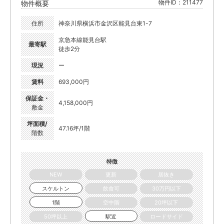
物件ID：211477
物件概要
住所
神奈川県横浜市金沢区能見台東1-7
京急本線能見台駅
最寄駅
徒歩2分
現況
ー
賃料
693,000円
保証金・
4,158,000円
敷金
坪面積/
47.16坪/1階
階数
特徴
NEW
更新
居抜き
スケルトン
飲食可
30万円以下
1階
空中階
20坪以下
50坪以上
駅近
ロードサイド