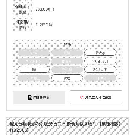
保証金・
363,000円
敷金
坪面積/
9.12坪/1階
階数
特徴
NEW
更新
居抜き
スケルトン
飲食可
30万円以下
1階
空中階
20坪以下
50坪以上
駅近
ロードサイド
詳細を見る
お気に入りに追加
能見台駅 徒歩2分 現況:カフェ 飲食居抜き物件 【業種相談】
(192565)