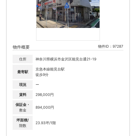
物件ID：97287
物件概要
住所
神奈川県横浜市金沢区能見台通21-19
京急本線能見台駅
最寄駅
徒歩9分
現況
ー
賃料
298,000円
保証金・
894,000円
敷金
坪面積/
23.93坪/1階
階数