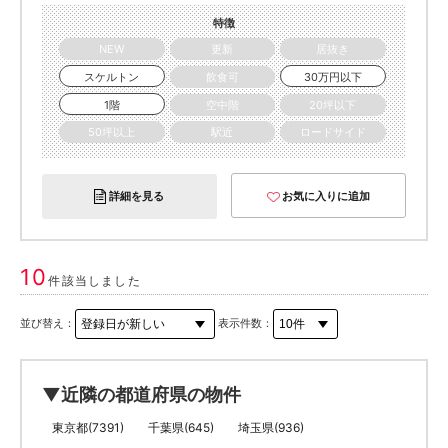
特徴
NEW
更新
居抜き
スケルトン
飲食可
30万円以下
1階
空中階
20坪以下
50坪以上
駅近
ロードサイド
詳細を見る
お気に入りに追加
10
件該当しました
並び替え：
表示件数：
▼近隣の都道府県の物件
東京都(7391)
千葉県(645)
埼玉県(936)