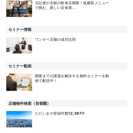
元記者が念願の飲食店開業！低糖質メニュー
で挑む、新しい定食屋…
セミナー情報
ワンオペ店舗の成功法則
セミナー動画
開業までの課題を解決する無料セミナーを動
画で配信中！
店舗物件検索（首都圏）
ただいまの登録件数
12,397
件