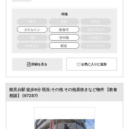
特徴
NEW
更新
居抜き
スケルトン
飲食可
30万円以下
1階
空中階
20坪以下
50坪以上
駅近
ロードサイド
詳細を見る
お気に入りに追加
能見台駅 徒歩9分 現況:その他 その他居抜きなど物件 【飲食
相談】 (97287)