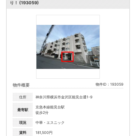
り！ (193059)
物件ID：193059
物件概要
住所
神奈川県横浜市金沢区能見台通1-9
京急本線能見台駅
最寄駅
徒歩2分
現況
中華・エスニック
賃料
181,500円