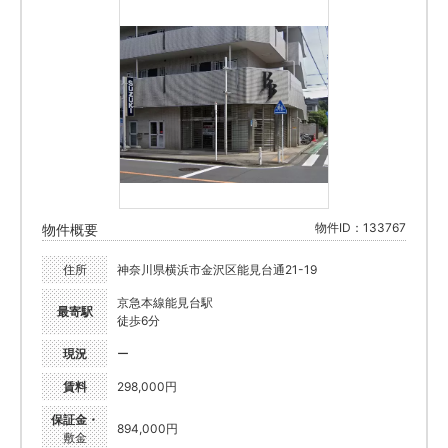
物件ID：133767
物件概要
住所
神奈川県横浜市金沢区能見台通21-19
京急本線能見台駅
最寄駅
徒歩6分
現況
ー
賃料
298,000円
保証金・
894,000円
敷金