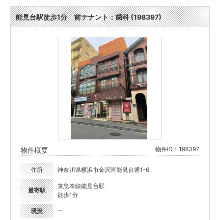
能見台駅徒歩1分 前テナント：歯科 (198397)
物件ID：198397
物件概要
住所
神奈川県横浜市金沢区能見台通1-6
京急本線能見台駅
最寄駅
徒歩1分
現況
ー