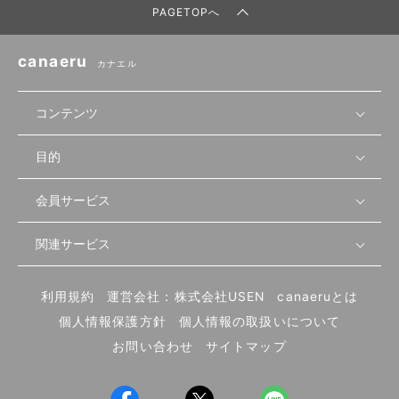
PAGETOPへ
canaeru
カナエル
コンテンツ
目的
無料開業相談
セミナーで学ぶ
会員サービス
店舗運営
物件を探す
セミナー情報
資金・手続き
関連サービス
会員登録
先輩開業者の声
セミナー動画
首都圏
物件
メルマガ設定
記事から学ぶ
セミナー協力一覧
大阪
飲食店サクセスガイド（外部サイト）
内装・設備
利用規約
運営会社：株式会社USEN
canaeruとは
ログイン
飲食店の始め方
北海道
開業・経営に関する記事
個人情報保護方針
個人情報の取扱いについて
食材・仕入れ
業態別の開業方法
東海
編集ポリシー
お問い合わせ
サイトマップ
集客・宣伝
その他
トレンド
UIターン開業特集