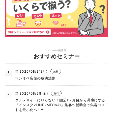
canaeru編集部
おすすめセミナー
2026/08/31(月)
無料
ワンオペ店舗の成功法則
2026/08/28(金)
無料
グルメサイトに頼らない！開業1ヶ月目から満席にする
『インスタ×LINE×MEO×AI』集客〜補助金で集客コス
トを最小化へ！〜