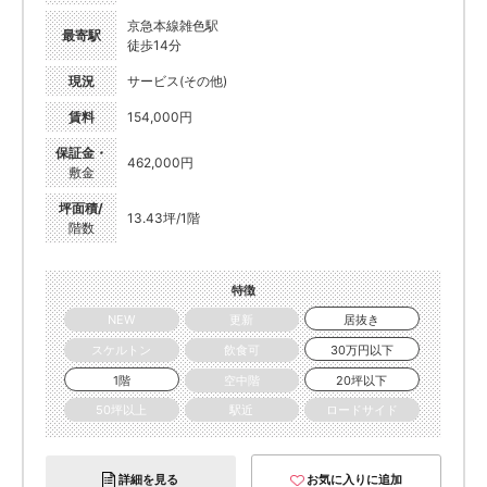
京急本線雑色駅
最寄駅
徒歩14分
現況
サービス(その他)
賃料
154,000円
保証金・
462,000円
敷金
坪面積/
13.43坪/1階
階数
特徴
NEW
更新
居抜き
スケルトン
飲食可
30万円以下
1階
空中階
20坪以下
50坪以上
駅近
ロードサイド
詳細を見る
お気に入りに追加