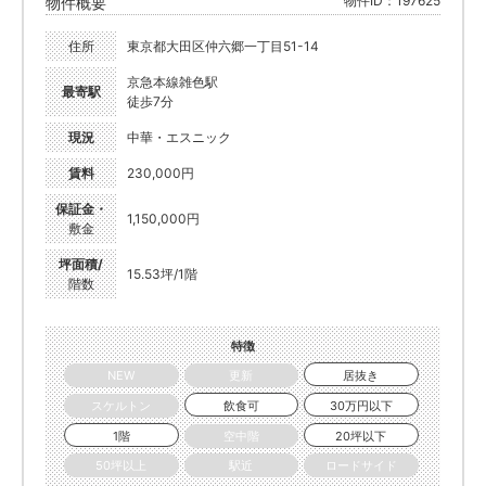
物件ID：197625
物件概要
住所
東京都大田区仲六郷一丁目51-14
京急本線雑色駅
最寄駅
徒歩7分
現況
中華・エスニック
賃料
230,000円
保証金・
1,150,000円
敷金
坪面積/
15.53坪/1階
階数
特徴
NEW
更新
居抜き
スケルトン
飲食可
30万円以下
1階
空中階
20坪以下
50坪以上
駅近
ロードサイド