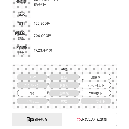
最寄駅
徒歩7分
現況
ー
賃料
192,500円
保証金・
700,000円
敷金
坪面積/
17.23坪/1階
階数
特徴
NEW
更新
居抜き
スケルトン
飲食可
30万円以下
1階
空中階
20坪以下
50坪以上
駅近
ロードサイド
詳細を見る
お気に入りに追加