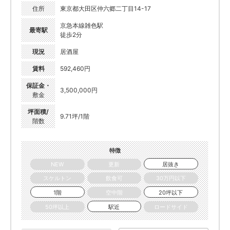
住所
東京都大田区仲六郷二丁目14-17
京急本線雑色駅
最寄駅
徒歩2分
現況
居酒屋
賃料
592,460円
保証金・
3,500,000円
敷金
坪面積/
9.71坪/1階
階数
特徴
NEW
更新
居抜き
スケルトン
飲食可
30万円以下
1階
空中階
20坪以下
50坪以上
駅近
ロードサイド