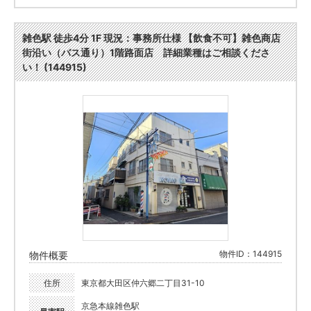
雑色駅 徒歩4分 1F 現況：事務所仕様 【飲食不可】雑色商店
街沿い（バス通り）1階路面店 詳細業種はご相談くださ
い！ (144915)
物件ID：144915
物件概要
住所
東京都大田区仲六郷二丁目31-10
京急本線雑色駅