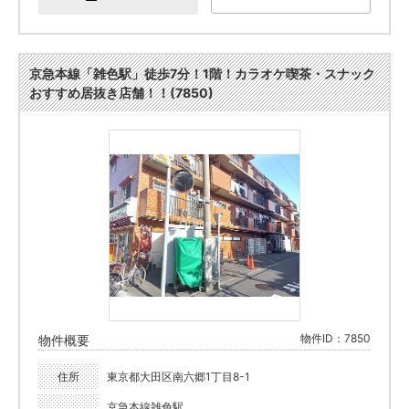
京急本線「雑色駅」徒歩7分！1階！カラオケ喫茶・スナック
おすすめ居抜き店舗！！(7850)
物件ID：7850
物件概要
住所
東京都大田区南六郷1丁目8-1
京急本線雑色駅