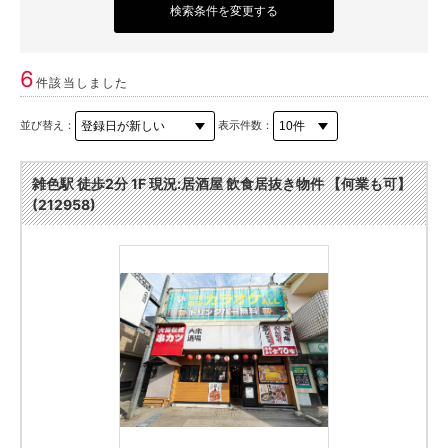
検索条件を変更する
6
件該当しました
並び替え：
表示件数：
雑色駅 徒歩2分 1F 現況:居酒屋 飲食居抜き物件 【何業も可】
(212958)