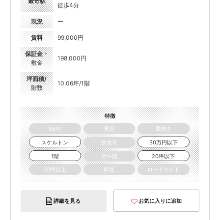
最寄駅
徒歩4分
現況
ー
賃料
99,000円
保証金・
198,000円
敷金
坪面積/
10.06坪/1階
階数
特徴
NEW
更新
居抜き
スケルトン
飲食可
30万円以下
1階
空中階
20坪以下
50坪以上
駅近
ロードサイド
詳細を見る
お気に入りに追加