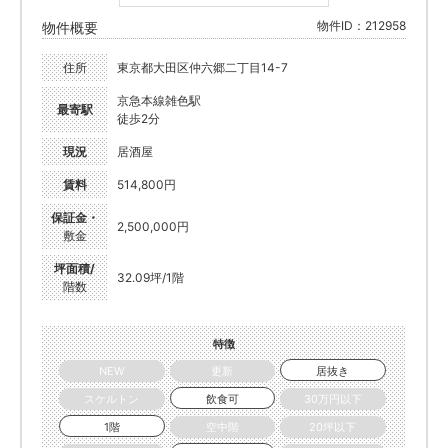
物件ID：212958
物件概要
住所
東京都大田区仲六郷二丁目14-7
京急本線雑色駅
最寄駅
徒歩2分
現況
居酒屋
賃料
514,800円
保証金・
2,500,000円
敷金
坪面積/
32.09坪/1階
階数
特徴
NEW
更新
居抜き
スケルトン
飲食可
30万円以下
1階
空中階
20坪以下