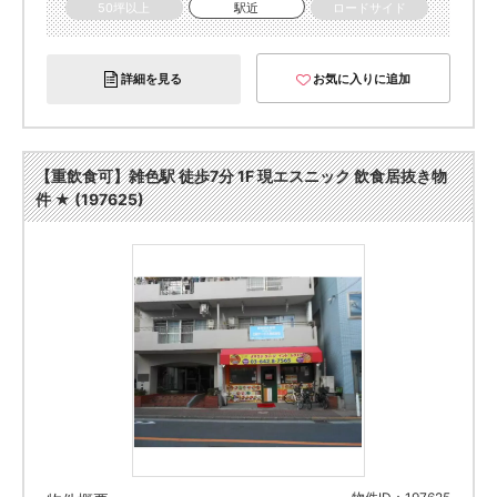
50坪以上
駅近
ロードサイド
詳細を見る
お気に入りに追加
【重飲食可】雑色駅 徒歩7分 1F 現エスニック 飲食居抜き物
件 ★ (197625)