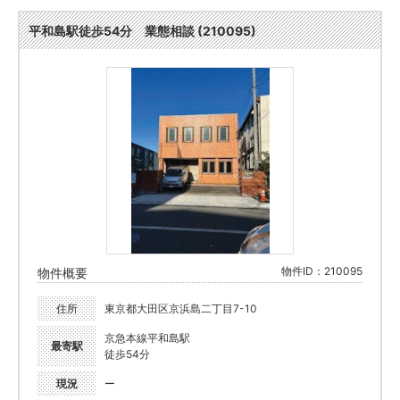
平和島駅徒歩54分 業態相談 (210095)
物件ID：210095
物件概要
住所
東京都大田区京浜島二丁目7-10
京急本線平和島駅
最寄駅
徒歩54分
現況
ー