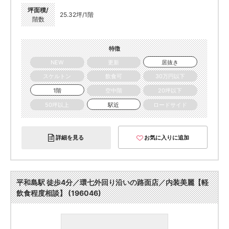
坪面積/
25.32坪/1階
階数
特徴
NEW
更新
居抜き
スケルトン
飲食可
30万円以下
1階
空中階
20坪以下
50坪以上
駅近
ロードサイド
詳細を見る
お気に入りに追加
平和島駅 徒歩4分／環七外回り沿いの路面店／内装美麗【軽
飲食程度相談】 (196046)