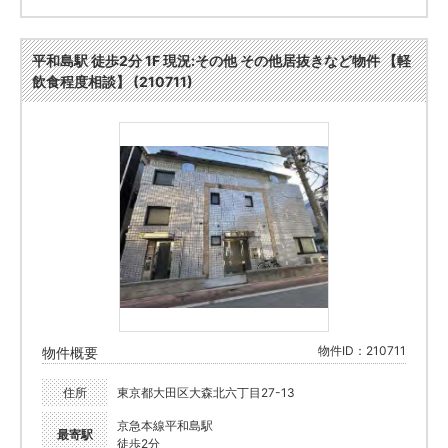
平和島駅 徒歩2分 1F 現況:その他 その他居抜きなど物件 【軽
飲食程度相談】 (210711)
物件ID：210711
物件概要
住所
東京都大田区大森北六丁目27-13
京急本線平和島駅
最寄駅
徒歩2分