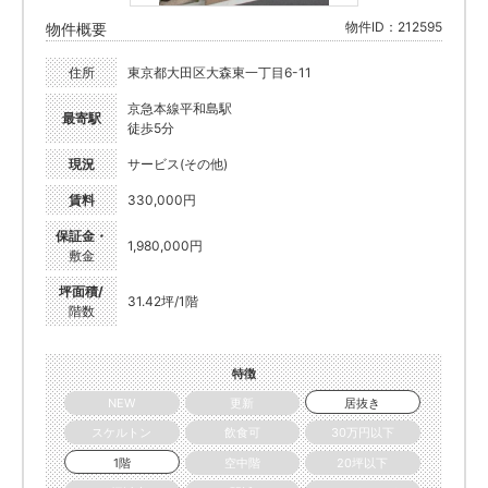
物件ID：212595
物件概要
住所
東京都大田区大森東一丁目6-11
京急本線平和島駅
最寄駅
徒歩5分
現況
サービス(その他)
賃料
330,000円
保証金・
1,980,000円
敷金
坪面積/
31.42坪/1階
階数
特徴
NEW
更新
居抜き
スケルトン
飲食可
30万円以下
1階
空中階
20坪以下