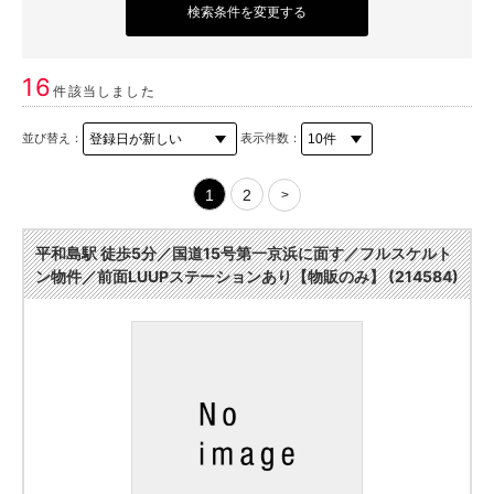
検索条件を変更する
16
件該当しました
並び替え：
表示件数：
1
2
>
平和島駅 徒歩5分／国道15号第一京浜に面す／フルスケルト
ン物件／前面LUUPステーションあり【物販のみ】 (214584)