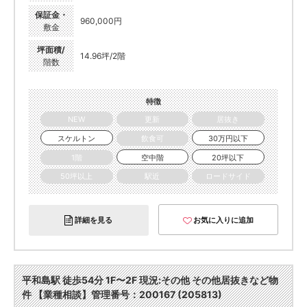
保証金・
960,000円
敷金
坪面積/
14.96坪/2階
階数
特徴
NEW
更新
居抜き
スケルトン
飲食可
30万円以下
1階
空中階
20坪以下
50坪以上
駅近
ロードサイド
詳細を見る
お気に入りに追加
平和島駅 徒歩54分 1F〜2F 現況:その他 その他居抜きなど物
件 【業種相談】管理番号：200167 (205813)