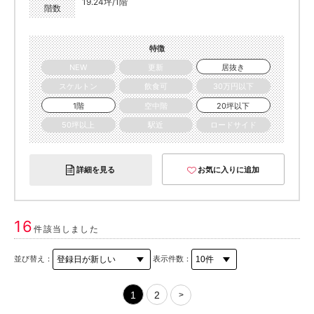
19.24坪/1階
階数
特徴
NEW
更新
居抜き
スケルトン
飲食可
30万円以下
1階
空中階
20坪以下
50坪以上
駅近
ロードサイド
詳細を見る
お気に入りに追加
16
件該当しました
並び替え：
表示件数：
1
2
>