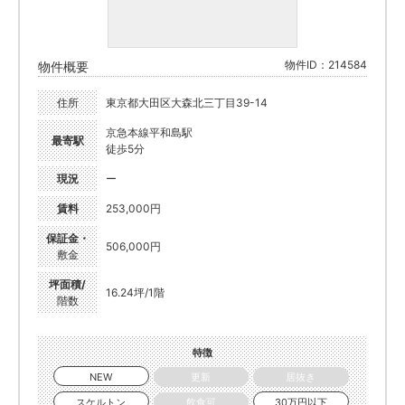
物件ID：214584
物件概要
住所
東京都大田区大森北三丁目39-14
京急本線平和島駅
最寄駅
徒歩5分
現況
ー
賃料
253,000円
保証金・
506,000円
敷金
坪面積/
16.24坪/1階
階数
特徴
NEW
更新
居抜き
スケルトン
飲食可
30万円以下