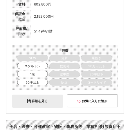
賃料
602,800円
保証金・
2,192,000円
敷金
坪面積/
51.49坪/1階
階数
特徴
NEW
更新
居抜き
スケルトン
飲食可
30万円以下
1階
空中階
20坪以下
50坪以上
駅近
ロードサイド
詳細を見る
お気に入りに追加
美容・医療・各種教室・物販・事務所等 業種相談(飲食店不