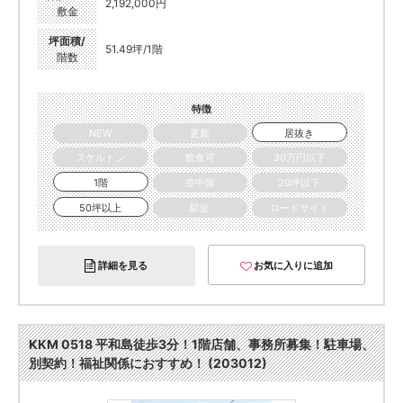
2,192,000円
敷金
坪面積/
51.49坪/1階
階数
特徴
NEW
更新
居抜き
スケルトン
飲食可
30万円以下
1階
空中階
20坪以下
50坪以上
駅近
ロードサイド
詳細を見る
お気に入りに追加
KKM 0518 平和島徒歩3分！1階店舗、事務所募集！駐車場、
別契約！福祉関係におすすめ！ (203012)