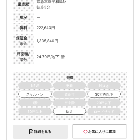
京急本線平和島駅
最寄駅
徒歩3分
現況
ー
賃料
222,640円
保証金・
1,335,840円
敷金
坪面積/
24.79坪/地下1階
階数
特徴
NEW
更新
居抜き
スケルトン
飲食可
30万円以下
1階
空中階
20坪以下
50坪以上
駅近
ロードサイド
詳細を見る
お気に入りに追加