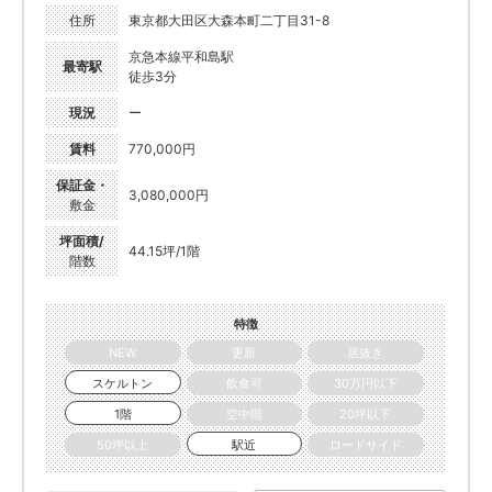
住所
東京都大田区大森本町二丁目31-8
京急本線平和島駅
最寄駅
徒歩3分
現況
ー
賃料
770,000円
保証金・
3,080,000円
敷金
坪面積/
44.15坪/1階
階数
特徴
NEW
更新
居抜き
スケルトン
飲食可
30万円以下
1階
空中階
20坪以下
50坪以上
駅近
ロードサイド