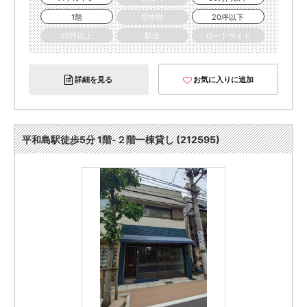
1階
空中階
20坪以下
50坪以上
駅近
ロードサイド
詳細を見る
お気に入りに追加
平和島駅徒歩5分 1階-２階一棟貸し (212595)