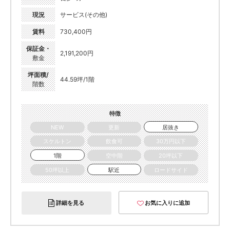
現況
サービス(その他)
賃料
730,400円
保証金・
2,191,200円
敷金
坪面積/
44.59坪/1階
階数
特徴
NEW
更新
居抜き
スケルトン
飲食可
30万円以下
1階
空中階
20坪以下
50坪以上
駅近
ロードサイド
詳細を見る
お気に入りに追加