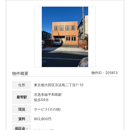
物件ID：205813
物件概要
住所
東京都大田区京浜島二丁目7-10
京急本線平和島駅
最寄駅
徒歩54分
現況
サービス(その他)
賃料
602,800円
保証金・