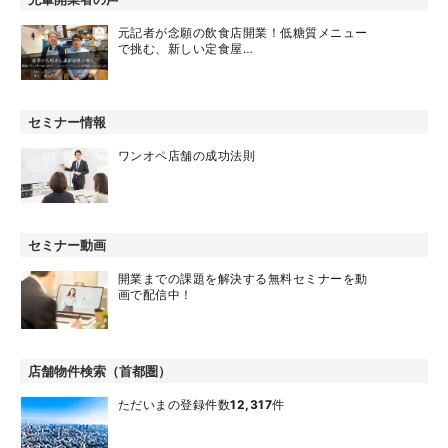
元記者が念願の飲食店開業！低糖質メニュー
で挑む、新しい定食屋…
セミナー情報
ワンオペ店舗の成功法則
セミナー動画
開業までの課題を解決する無料セミナーを動
画で配信中！
店舗物件検索（首都圏）
ただいまの登録件数
12,317
件