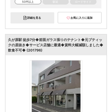
50坪以上
駅近
ロードサイド
詳細を見る
お気に入りに追加
久が原駅 徒歩7分◆前面ガラス張りのテナント◆元ブティッ
クの居抜き◆サービス店舗に最適◆賃料大幅減額しました◆
飲食不可◆ (201796)