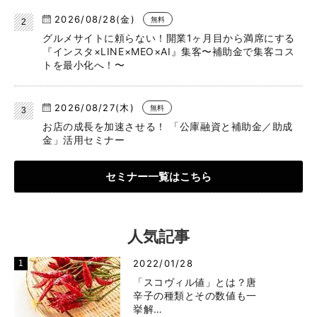
2026/08/28(金)
無料
グルメサイトに頼らない！開業1ヶ月目から満席にする
『インスタ×LINE×MEO×AI』集客〜補助金で集客コス
トを最小化へ！〜
2026/08/27(木)
無料
お店の成長を加速させる！ 「公庫融資と補助金／助成
金」活用セミナー
セミナー一覧はこちら
人気記事
2022/01/28
「スコヴィル値」とは？唐
辛子の種類とその数値も一
挙解…