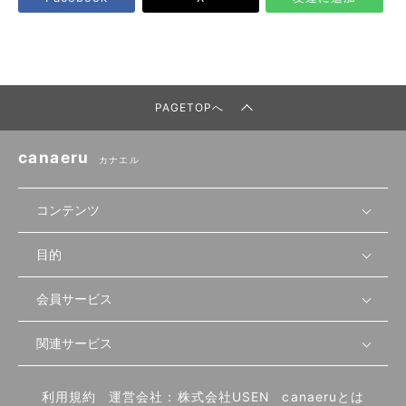
PAGETOPへ
canaeru
カナエル
コンテンツ
目的
無料開業相談
セミナーで学ぶ
会員サービス
店舗運営
物件を探す
セミナー情報
資金・手続き
関連サービス
会員登録
先輩開業者の声
セミナー動画
首都圏
物件
メルマガ設定
記事から学ぶ
セミナー協力一覧
大阪
飲食店サクセスガイド（外部サイト）
内装・設備
利用規約
運営会社：株式会社USEN
canaeruとは