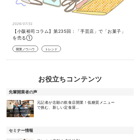
2026/07/31
【小阪裕司コラム】第235回：「手芸店」で「お菓子」
を売る①
開業ノウハウ
トレンド
お役立ちコンテンツ
先輩開業者の声
元記者が念願の飲食店開業！低糖質メニュー
で挑む、新しい定食屋…
セミナー情報