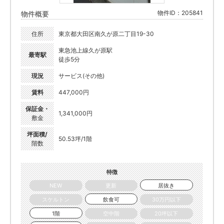
物件ID：205841
物件概要
住所
東京都大田区南久が原二丁目19-30
東急池上線久が原駅
最寄駅
徒歩5分
現況
サービス(その他)
賃料
447,000円
保証金・
1,341,000円
敷金
坪面積/
50.53坪/1階
階数
特徴
NEW
更新
居抜き
スケルトン
飲食可
30万円以下
1階
空中階
20坪以下