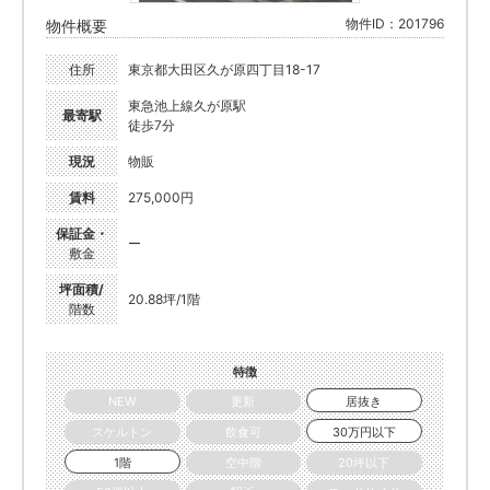
物件ID：201796
物件概要
住所
東京都大田区久が原四丁目18-17
東急池上線久が原駅
最寄駅
徒歩7分
現況
物販
賃料
275,000円
保証金・
ー
敷金
坪面積/
20.88坪/1階
階数
特徴
NEW
更新
居抜き
スケルトン
飲食可
30万円以下
1階
空中階
20坪以下