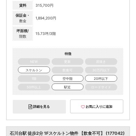
賃料
315,700円
保証金・
1,894,200円
敷金
坪面積/
15.73坪/3階
階数
特徴
NEW
更新
居抜き
スケルトン
飲食可
30万円以下
1階
空中階
20坪以下
50坪以上
駅近
ロードサイド
詳細を見る
お気に入りに追加
石川台駅 徒歩2分 1Fスケルトン物件 【飲食不可】 (177042)