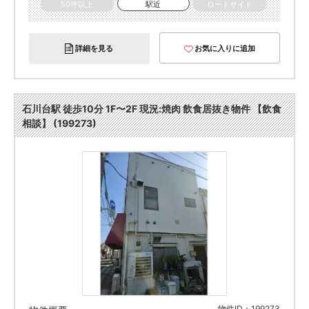
50坪以上
駅近
ロードサイド
詳細を見る
お気に入りに追加
石川台駅 徒歩10分 1F〜2F 現況:焼肉 飲食居抜き物件 【飲食
相談】 (199273)
物件ID：199273