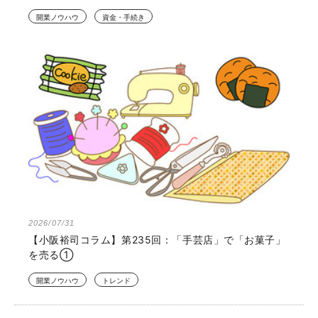
開業ノウハウ
資金・手続き
2026/07/31
【小阪裕司コラム】第235回：「手芸店」で「お菓子」
を売る①
開業ノウハウ
トレンド