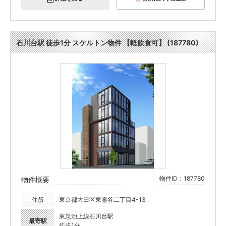
石川台駅 徒歩1分 スケルトン物件 【軽飲食可】 (187780)
物件ID：187780
物件概要
住所
東京都大田区東雪谷二丁目4-13
東急池上線石川台駅
最寄駅
徒歩1分