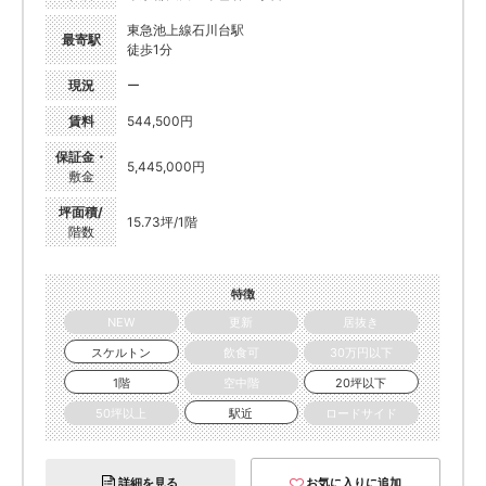
東急池上線石川台駅
最寄駅
徒歩1分
現況
ー
賃料
544,500円
保証金・
5,445,000円
敷金
坪面積/
15.73坪/1階
階数
特徴
NEW
更新
居抜き
スケルトン
飲食可
30万円以下
1階
空中階
20坪以下
50坪以上
駅近
ロードサイド
詳細を見る
お気に入りに追加