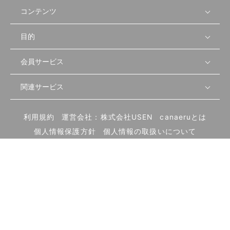
コンテンツ
目的
無料開業相談
セミナーで学ぶ
会員サービス
店舗運営
物件を探す
セミナー情報
資金・手続き
関連サービス
会員登録
先輩開業者の声
セミナー動画
首都圏
物件
メルマガ設定
記事から学ぶ
セミナー協力一覧
大阪
飲食店サクセスガイド（外部サイト）
内装・設備
利用規約
運営会社：株式会社USEN
canaeruとは
ログイン
飲食店の始め方
北海道
開業・経営に関する記事
個人情報保護方針
個人情報の取扱いについて
食材・仕入れ
業態別の開業方法
東海
編集ポリシー
お問い合わせ
サイトマップ
集客・宣伝
その他
トレンド
UIターン開業特集
飲食店開業
Copyright c USEN CORPORATION All Rights Reserved.