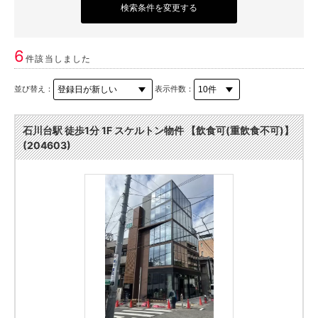
検索条件を変更する
6
件該当しました
並び替え：
表示件数：
石川台駅 徒歩1分 1F スケルトン物件 【飲食可(重飲食不可)】
(204603)