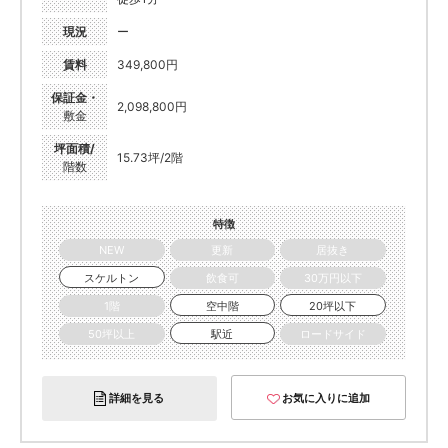
現況
ー
賃料
349,800円
保証金・
2,098,800円
敷金
坪面積/
15.73坪/2階
階数
特徴
NEW
更新
居抜き
スケルトン
飲食可
30万円以下
1階
空中階
20坪以下
50坪以上
駅近
ロードサイド
詳細を見る
お気に入りに追加