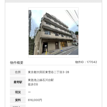
物件ID：177042
物件概要
住所
東京都大田区東雪谷二丁目3-28
東急池上線石川台駅
最寄駅
徒歩2分
現況
ー
賃料
616,000円