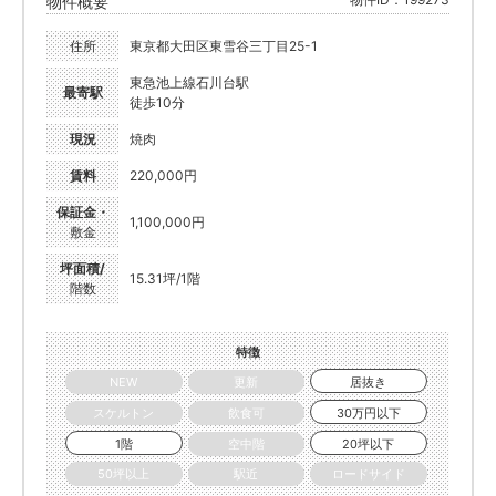
物件概要
住所
東京都大田区東雪谷三丁目25-1
東急池上線石川台駅
最寄駅
徒歩10分
現況
焼肉
賃料
220,000円
保証金・
1,100,000円
敷金
坪面積/
15.31坪/1階
階数
特徴
NEW
更新
居抜き
スケルトン
飲食可
30万円以下
1階
空中階
20坪以下
50坪以上
駅近
ロードサイド