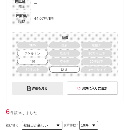
保証金・
ー
敷金
坪面積/
44.07坪/1階
階数
特徴
NEW
更新
居抜き
スケルトン
飲食可
30万円以下
1階
空中階
20坪以下
50坪以上
駅近
ロードサイド
詳細を見る
お気に入りに追加
6
件該当しました
並び替え：
表示件数：