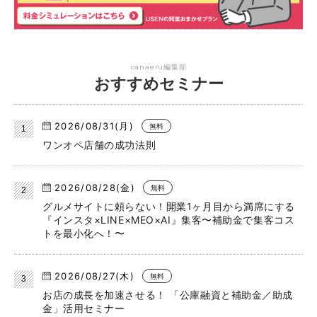
canaeru編集部
おすすめセミナー
2026/08/31(月)
無料
ワンオペ店舗の成功法則
2026/08/28(金)
無料
グルメサイトに頼らない！開業1ヶ月目から満席にする
『インスタ×LINE×MEO×AI』集客〜補助金で集客コス
トを最小化へ！〜
2026/08/27(木)
無料
お店の成長を加速させる！ 「公庫融資と補助金／助成
金」活用セミナー