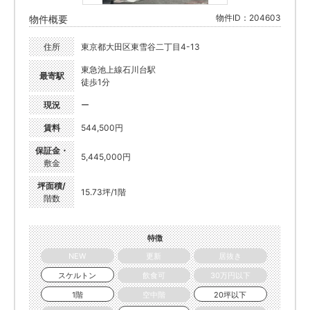
物件ID：204603
物件概要
住所
東京都大田区東雪谷二丁目4-13
東急池上線石川台駅
最寄駅
徒歩1分
現況
ー
賃料
544,500円
保証金・
5,445,000円
敷金
坪面積/
15.73坪/1階
階数
特徴
NEW
更新
居抜き
スケルトン
飲食可
30万円以下
1階
空中階
20坪以下