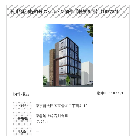
石川台駅 徒歩1分 スケルトン物件 【軽飲食可】 (187781)
物件ID：187781
物件概要
住所
東京都大田区東雪谷二丁目4-13
東急池上線石川台駅
最寄駅
徒歩1分
現況
ー