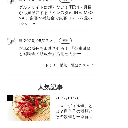
グルメサイトに頼らない！開業1ヶ月目
から満席にする『インスタ×LINE×MEO
×AI』集客〜補助金で集客コストを最小
化へ！〜
2026/08/27(木)
無料
お店の成長を加速させる！ 「公庫融資
と補助金／助成金」活用セミナー
セミナー情報一覧はこちら
人気記事
2022/01/28
「スコヴィル値」と
は？唐辛子の種類と
その数値も一挙解…