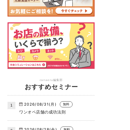
canaeru編集部
おすすめセミナー
2026/08/31(月)
無料
ワンオペ店舗の成功法則
2026/08/28(金)
無料