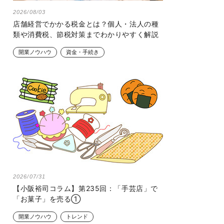
2026/08/03
店舗経営でかかる税金とは？個人・法人の種
類や消費税、節税対策までわかりやすく解説
開業ノウハウ
資金・手続き
2026/07/31
【小阪裕司コラム】第235回：「手芸店」で
「お菓子」を売る①
開業ノウハウ
トレンド