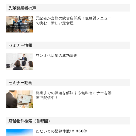
先輩開業者の声
元記者が念願の飲食店開業！低糖質メニュー
で挑む、新しい定食屋…
セミナー情報
ワンオペ店舗の成功法則
セミナー動画
開業までの課題を解決する無料セミナーを動
画で配信中！
店舗物件検索（首都圏）
ただいまの登録件数
12,350
件