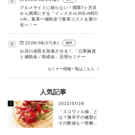
グルメサイトに頼らない！開業1ヶ月目
から満席にする『インスタ×LINE×MEO
×AI』集客〜補助金で集客コストを最小
化へ！〜
2026/08/27(木)
無料
お店の成長を加速させる！ 「公庫融資
と補助金／助成金」活用セミナー
セミナー情報一覧はこちら
人気記事
2022/01/28
「スコヴィル値」と
は？唐辛子の種類と
その数値も一挙解…