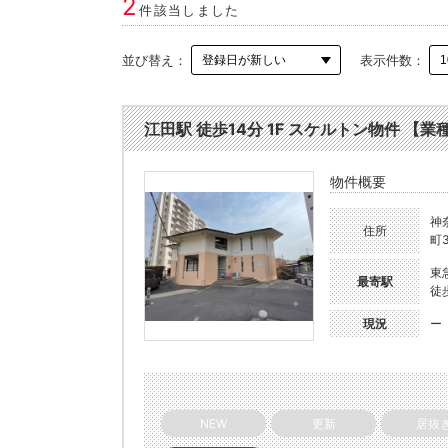
2
件該当しました
並び替え：
表示件数：
江田駅 徒歩14分 1F スケルトン物件 【業種相
物件概要
神
住所
町3
東
最寄駅
徒
現況
ー
NEW
更新
居抜