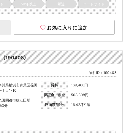
以下
50坪以上
駅近
ロードサイド
お気に入りに追加
190408)
物件ID：190408
奈川県横浜市青葉区荏田
賃料
169,466円
一丁目1-10
保証金・
敷金
508,398円
急田園都市線江田駅
坪面積/
階数
16.42坪/1階
歩3分