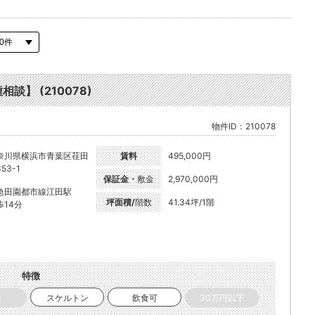
談】 (210078)
物件ID：210078
奈川県横浜市青葉区荏田
賃料
495,000円
53-1
保証金・
敷金
2,970,000円
急田園都市線江田駅
坪面積/
階数
41.34坪/1階
歩14分
特徴
き
スケルトン
飲食可
30万円以下