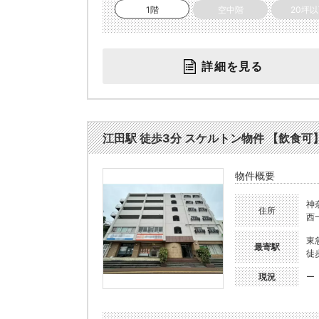
1階
空中階
20坪
詳細を見る
江田駅 徒歩3分 スケルトン物件 【飲食可】 (
物件概要
神
住所
西
東
最寄駅
徒
現況
ー