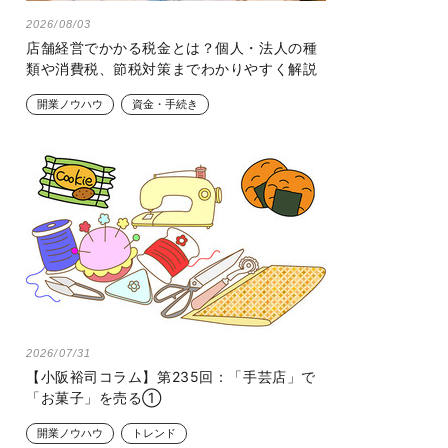
2026/08/03
店舗経営でかかる税金とは？個人・法人の種
類や消費税、節税対策までわかりやすく解説
開業ノウハウ
資金・手続き
2026/07/31
【小阪裕司コラム】第235回：「手芸店」で
「お菓子」を売る①
開業ノウハウ
トレンド