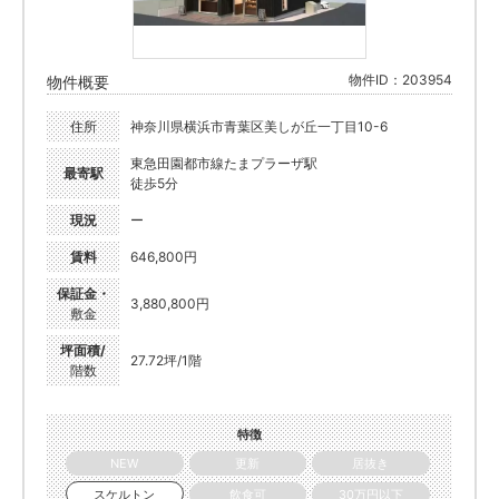
物件ID：203954
物件概要
住所
神奈川県横浜市青葉区美しが丘一丁目10-6
東急田園都市線たまプラーザ駅
最寄駅
徒歩5分
現況
ー
賃料
646,800円
保証金・
3,880,800円
敷金
坪面積/
27.72坪/1階
階数
特徴
NEW
更新
居抜き
スケルトン
飲食可
30万円以下