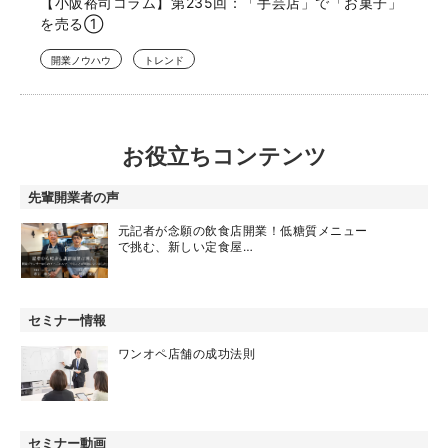
【小阪裕司コラム】第235回：「手芸店」で「お菓子」
を売る①
開業ノウハウ
トレンド
お役立ちコンテンツ
先輩開業者の声
元記者が念願の飲食店開業！低糖質メニュー
で挑む、新しい定食屋…
セミナー情報
ワンオペ店舗の成功法則
セミナー動画