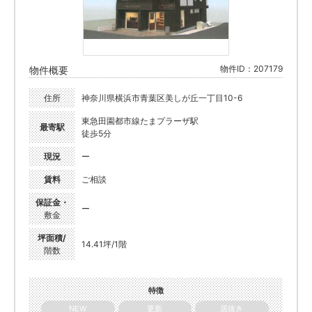
物件ID：207179
物件概要
住所
神奈川県横浜市青葉区美しが丘一丁目10-6
東急田園都市線たまプラーザ駅
最寄駅
徒歩5分
現況
ー
賃料
ご相談
保証金・
ー
敷金
坪面積/
14.41坪/1階
階数
特徴
NEW
更新
居抜き