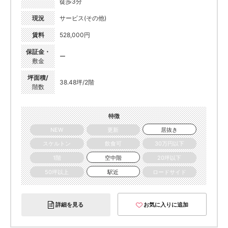
徒歩3分
現況
サービス(その他)
賃料
528,000円
保証金・
ー
敷金
坪面積/
38.48坪/2階
階数
特徴
NEW
更新
居抜き
スケルトン
飲食可
30万円以下
1階
空中階
20坪以下
50坪以上
駅近
ロードサイド
詳細を見る
お気に入りに追加