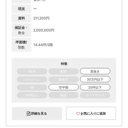
現況
ー
賃料
211,200円
保証金・
2,000,000円
敷金
坪面積/
14.44坪/2階
階数
特徴
NEW
更新
居抜き
スケルトン
飲食可
30万円以下
1階
空中階
20坪以下
50坪以上
駅近
ロードサイド
詳細を見る
お気に入りに追加