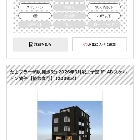
スケルトン
飲食可
30万円以下
1階
空中階
20坪以下
50坪以上
駅近
ロードサイド
詳細を見る
お気に入りに追加
たまプラーザ駅 徒歩5分 2026年6月竣工予定 1F-AB スケル
トン物件 【軽飲食可】 (203954)