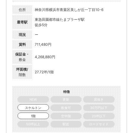
住所
神奈川県横浜市青葉区美しが丘一丁目10-6
東急田園都市線たまプラーザ駅
最寄駅
徒歩5分
現況
ー
賃料
711,480円
保証金・
4,268,880円
敷金
坪面積/
27.72坪/1階
階数
特徴
NEW
更新
居抜き
スケルトン
飲食可
30万円以下
1階
空中階
20坪以下
50坪以上
駅近
ロードサイド