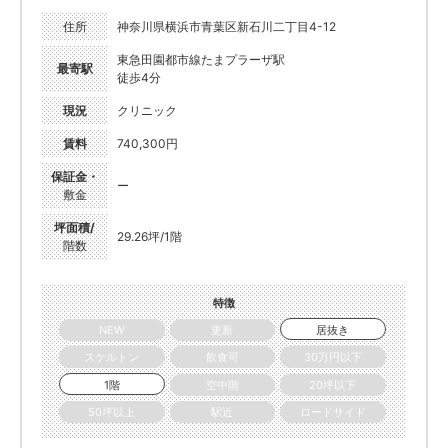
住所
神奈川県横浜市青葉区新石川二丁目4-12
東急田園都市線たまプラーザ駅
最寄駅
徒歩4分
現況
クリニック
賃料
740,300円
保証金・
ー
敷金
坪面積/
29.26坪/1階
階数
特徴
NEW
更新
居抜き
スケルトン
飲食可
30万円以下
1階
空中階
20坪以下
50坪以上
駅近
ロードサイド