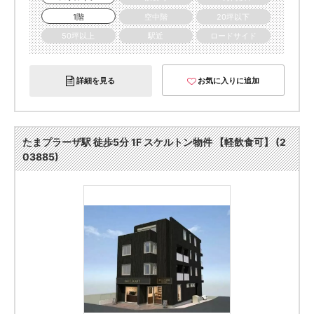
1階
空中階
20坪以下
50坪以上
駅近
ロードサイド
詳細を見る
お気に入りに追加
たまプラーザ駅 徒歩5分 1F スケルトン物件 【軽飲食可】 (2
03885)