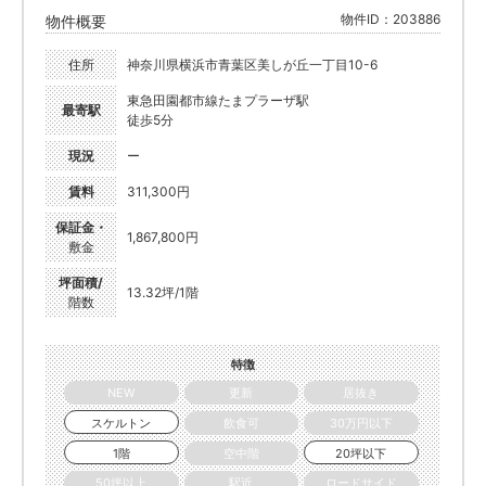
物件ID：203886
物件概要
住所
神奈川県横浜市青葉区美しが丘一丁目10-6
東急田園都市線たまプラーザ駅
最寄駅
徒歩5分
現況
ー
賃料
311,300円
保証金・
1,867,800円
敷金
坪面積/
13.32坪/1階
階数
特徴
NEW
更新
居抜き
スケルトン
飲食可
30万円以下
1階
空中階
20坪以下
50坪以上
駅近
ロードサイド