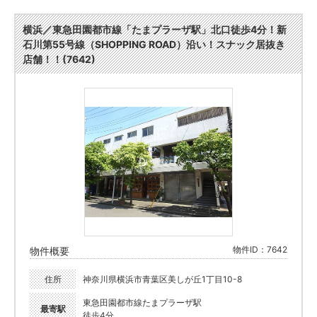
横浜／東急田園都市線「たまプラーザ駅」北口徒歩4分！新
石川第55号線（SHOPPING ROAD）沿い！スナック居抜き
店舗！！(7642)
物件ID：7642
物件概要
住所
神奈川県横浜市青葉区美しが丘1丁目10-8
東急田園都市線たまプラーザ駅
最寄駅
徒歩4分