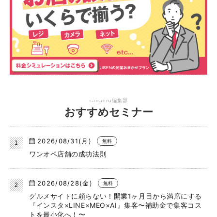
canaeru編集部
おすすめセミナー
2026/08/31(月)
無料
ワンオペ店舗の成功法則
2026/08/28(金)
無料
グルメサイトに頼らない！開業1ヶ月目から満席にする
『インスタ×LINE×MEO×AI』集客〜補助金で集客コス
トを最小化へ！〜