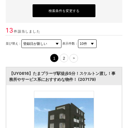
検索条件を変更する
13
件該当しました
並び替え：
表示件数：
1
2
>
【UY0616】たまプラーザ駅徒歩5分！スケルトン渡し！事
務所やサービス系におすすめな物件！ (207179)