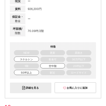
現況
ー
賃料
926,200円
保証金・
ー
敷金
坪面積/
70.09坪/2階
階数
特徴
NEW
更新
居抜き
スケルトン
飲食可
30万円以下
1階
空中階
20坪以下
50坪以上
駅近
ロードサイド
詳細を見る
お気に入りに追加