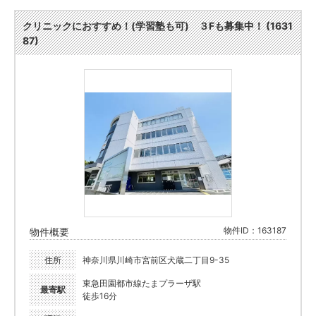
クリニックにおすすめ！(学習塾も可) ３Fも募集中！ (1631
87)
物件ID：163187
物件概要
住所
神奈川県川崎市宮前区犬蔵二丁目9-35
東急田園都市線たまプラーザ駅
最寄駅
徒歩16分