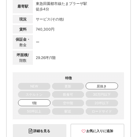
東急田園都市線たまプラーザ駅
最寄駅
徒歩4分
現況
サービス(その他)
賃料
740,300円
保証金・
ー
敷金
坪面積/
29.26坪/1階
階数
特徴
NEW
更新
居抜き
スケルトン
飲食可
30万円以下
1階
空中階
20坪以下
50坪以上
駅近
ロードサイド
詳細を見る
お気に入りに追加