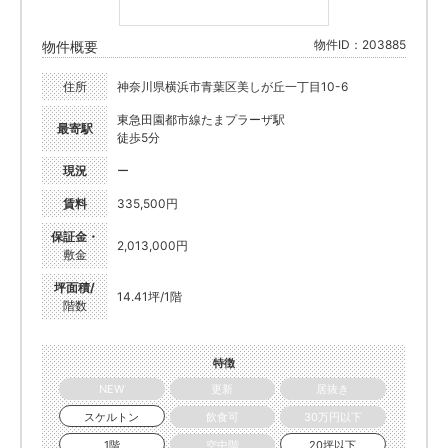
物件ID：203885
物件概要
住所
神奈川県横浜市青葉区美しが丘一丁目10-6
東急田園都市線たまプラーザ駅
最寄駅
徒歩5分
現況
ー
賃料
335,500円
保証金・
2,013,000円
敷金
坪面積/
14.41坪/1階
階数
特徴
NEW
更新
居抜き
スケルトン
飲食可
30万円以下
1階
空中階
20坪以下