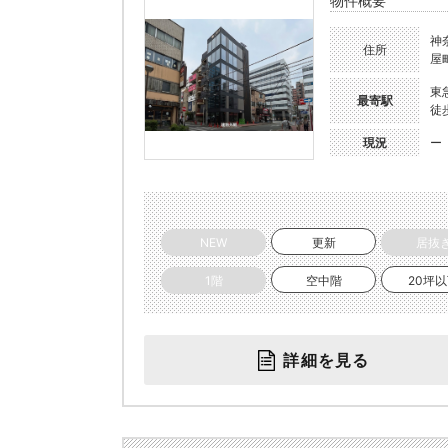
物件概要
神
住所
屋
東
最寄駅
徒
現況
ー
NEW
更新
居抜
1階
空中階
20坪
詳細を見る