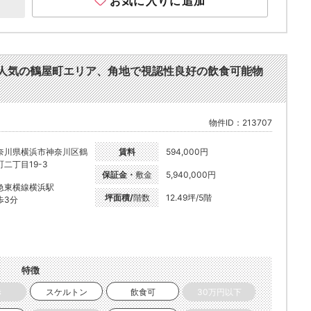
お気に入りに追加
歩3分。人気の鶴屋町エリア、角地で視認性良好の飲食可能物
物件ID：213707
奈川県横浜市神奈川区鶴
賃料
594,000円
町二丁目19-3
保証金・
敷金
5,940,000円
急東横線横浜駅
坪面積/
階数
12.49坪/5階
歩3分
特徴
き
スケルトン
飲食可
30万円以下