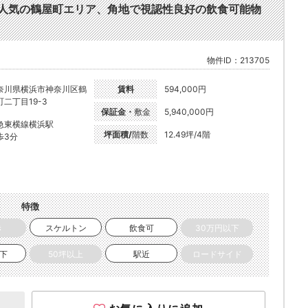
歩3分。人気の鶴屋町エリア、角地で視認性良好の飲食可能物
物件ID：213705
奈川県横浜市神奈川区鶴
賃料
594,000円
町二丁目19-3
保証金・
敷金
5,940,000円
急東横線横浜駅
坪面積/
階数
12.49坪/4階
歩3分
特徴
き
スケルトン
飲食可
30万円以下
以下
50坪以上
駅近
ロードサイド