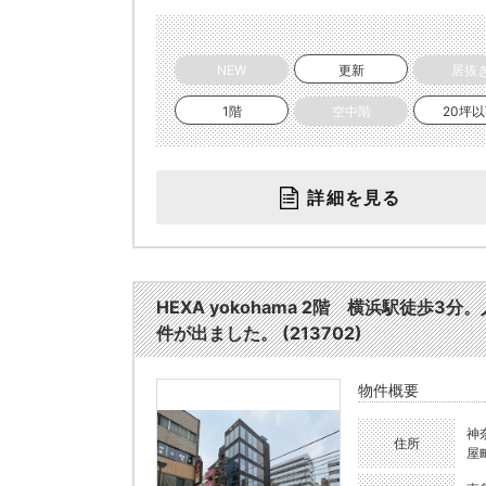
NEW
更新
居抜
1階
空中階
20坪
詳細を見る
HEXA yokohama 2階 横浜駅徒
件が出ました。 (213702)
物件概要
神
住所
屋