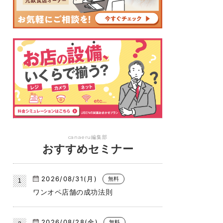
canaeru編集部
おすすめセミナー
2026/08/31(月)
無料
ワンオペ店舗の成功法則
2026/08/28(金)
無料