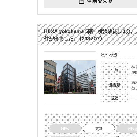
詳細を見る
HEXA yokohama 5階 横浜駅徒
件が出ました。 (213707)
物件概要
神
住所
屋
東
最寄駅
徒
現況
ー
NEW
更新
居抜