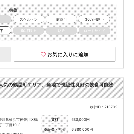
特徴
き
スケルトン
飲食可
30万円以下
以下
50坪以上
駅近
ロードサイド
お気に入りに追加
歩3分。人気の鶴屋町エリア、角地で視認性良好の飲食可能物
物件ID：213702
奈川県横浜市神奈川区鶴
賃料
638,000円
町二丁目19-3
保証金・
敷金
6,380,000円