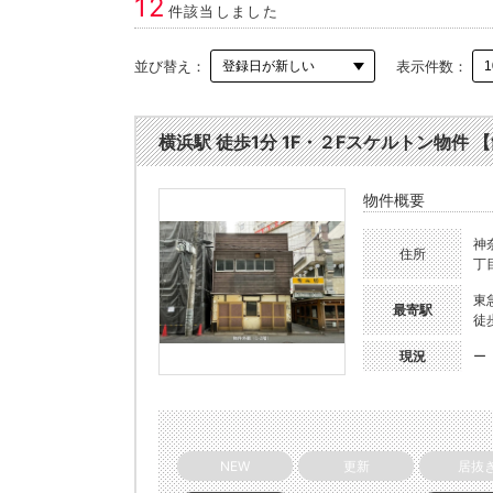
12
件該当しました
並び替え：
表示件数：
横浜駅 徒歩1分 1F・２Fスケルトン物件 【飲
物件概要
神
住所
丁目
東
最寄駅
徒
現況
ー
NEW
更新
居抜