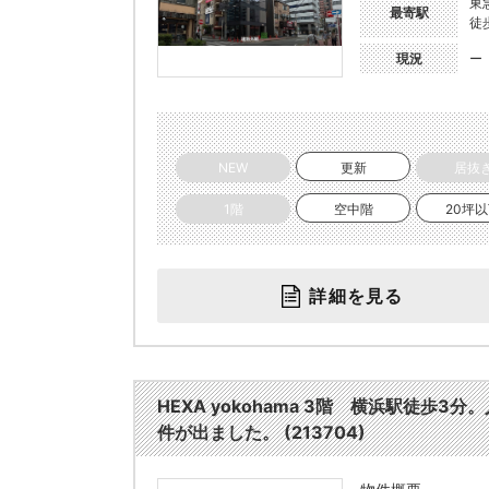
東
最寄駅
徒
現況
ー
NEW
更新
居抜
1階
空中階
20坪
詳細を見る
HEXA yokohama 3階 横浜駅徒
件が出ました。 (213704)