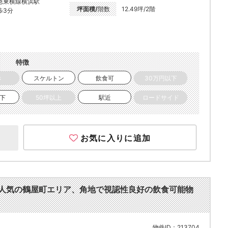
急東横線横浜駅
坪面積/
階数
12.49坪/2階
歩3分
特徴
き
スケルトン
飲食可
30万円以下
以下
50坪以上
駅近
ロードサイド
お気に入りに追加
歩3分。人気の鶴屋町エリア、角地で視認性良好の飲食可能物
物件ID：213704