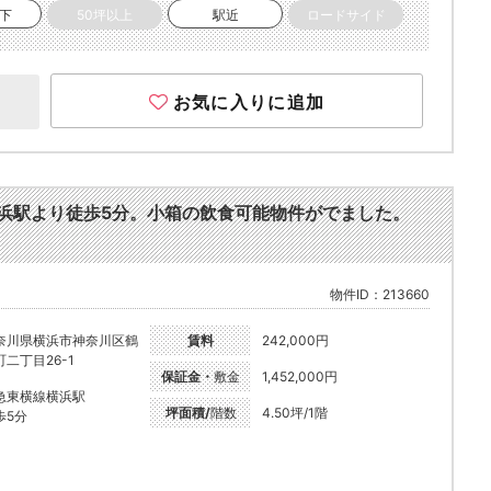
以下
50坪以上
駅近
ロードサイド
お気に入りに追加
横浜駅より徒歩5分。小箱の飲食可能物件がでました。
物件ID：213660
奈川県横浜市神奈川区鶴
賃料
242,000円
町二丁目26-1
保証金・
敷金
1,452,000円
急東横線横浜駅
坪面積/
階数
4.50坪/1階
歩5分