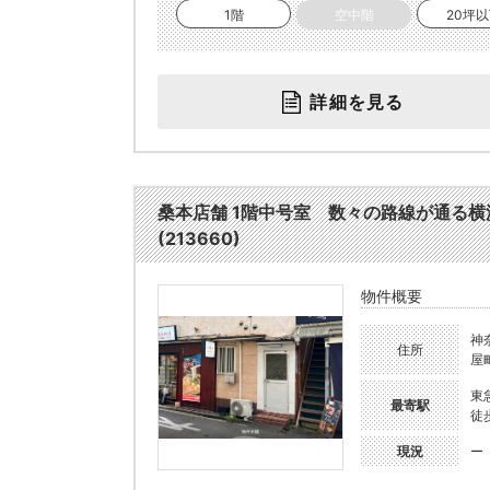
1階
空中階
20坪
詳細を見る
桑本店舗 1階中号室 数々の路線が通る
(213660)
物件概要
神
住所
屋
東
最寄駅
徒
現況
ー