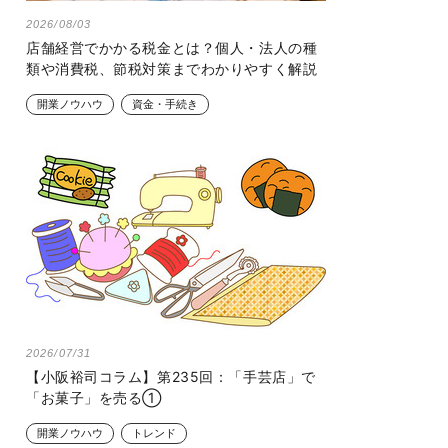
2026/08/03
店舗経営でかかる税金とは？個人・法人の種
類や消費税、節税対策までわかりやすく解説
開業ノウハウ
資金・手続き
2026/07/31
【小阪裕司コラム】第235回：「手芸店」で
「お菓子」を売る①
開業ノウハウ
トレンド