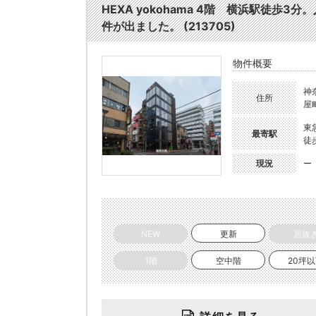
HEXA yokohama 4階 横浜駅徒
件が出ました。 (213705)
物件概要
神
住所
屋
東
最寄駅
徒
現況
ー
NEW
更新
居抜
1階
空中階
20坪