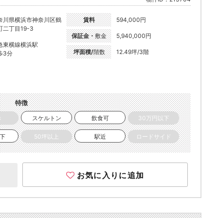
奈川県横浜市神奈川区鶴
賃料
594,000円
町二丁目19-3
保証金・
敷金
5,940,000円
急東横線横浜駅
坪面積/
階数
12.49坪/3階
歩3分
特徴
き
スケルトン
飲食可
30万円以下
以下
50坪以上
駅近
ロードサイド
お気に入りに追加