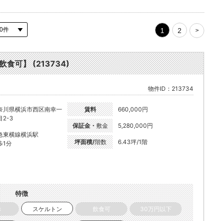
1
2
>
食可】 (213734)
物件ID：213734
奈川県横浜市西区南幸一
賃料
660,000円
2-3
保証金・
敷金
5,280,000円
急東横線横浜駅
坪面積/
階数
6.43坪/1階
歩1分
特徴
き
スケルトン
飲食可
30万円以下