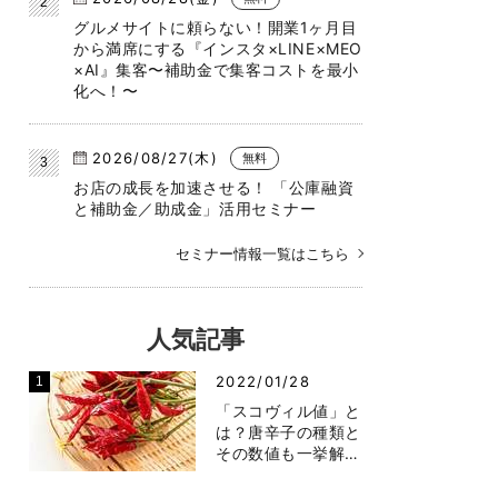
グルメサイトに頼らない！開業1ヶ月目
から満席にする『インスタ×LINE×MEO
×AI』集客〜補助金で集客コストを最小
化へ！〜
2026/08/27(木)
無料
お店の成長を加速させる！ 「公庫融資
と補助金／助成金」活用セミナー
セミナー情報一覧はこちら
人気記事
2022/01/28
「スコヴィル値」と
は？唐辛子の種類と
その数値も一挙解…