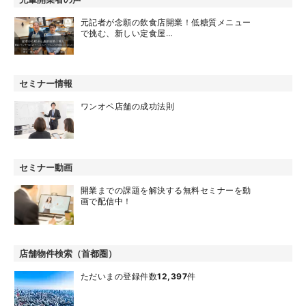
元記者が念願の飲食店開業！低糖質メニュー
で挑む、新しい定食屋…
セミナー情報
ワンオペ店舗の成功法則
セミナー動画
開業までの課題を解決する無料セミナーを動
画で配信中！
店舗物件検索（首都圏）
ただいまの登録件数
12,397
件