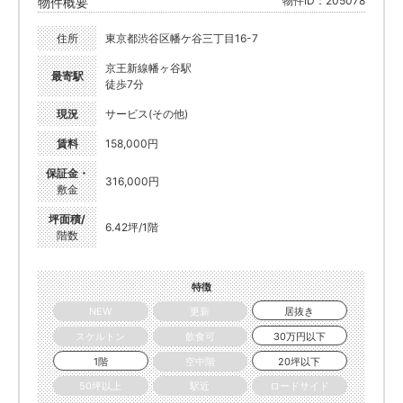
物件ID：205078
物件概要
住所
東京都渋谷区幡ケ谷三丁目16-7
京王新線幡ヶ谷駅
最寄駅
徒歩7分
現況
サービス(その他)
賃料
158,000円
保証金・
316,000円
敷金
坪面積/
6.42坪/1階
階数
特徴
NEW
更新
居抜き
スケルトン
飲食可
30万円以下
1階
空中階
20坪以下
50坪以上
駅近
ロードサイド