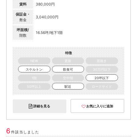
賃料
380,000円
保証金・
3,040,000円
敷金
坪面積/
16.56坪/地下1階
階数
特徴
NEW
更新
居抜き
スケルトン
飲食可
30万円以下
1階
空中階
20坪以下
50坪以上
駅近
ロードサイド
詳細を見る
お気に入りに追加
6
件該当しました