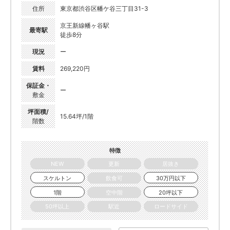
住所
東京都渋谷区幡ケ谷三丁目31-3
京王新線幡ヶ谷駅
最寄駅
徒歩8分
現況
ー
賃料
269,220円
保証金・
ー
敷金
坪面積/
15.64坪/1階
階数
特徴
NEW
更新
居抜き
スケルトン
飲食可
30万円以下
1階
空中階
20坪以下
50坪以上
駅近
ロードサイド