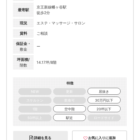
京王新線幡ヶ谷駅
最寄駅
徒歩2分
現況
エステ・マッサージ・サロン
賃料
ご相談
保証金・
ー
敷金
坪面積/
14.17坪/8階
階数
特徴
NEW
更新
居抜き
スケルトン
飲食可
30万円以下
1階
空中階
20坪以下
50坪以上
駅近
ロードサイド
詳細を見る
お気に入りに追加