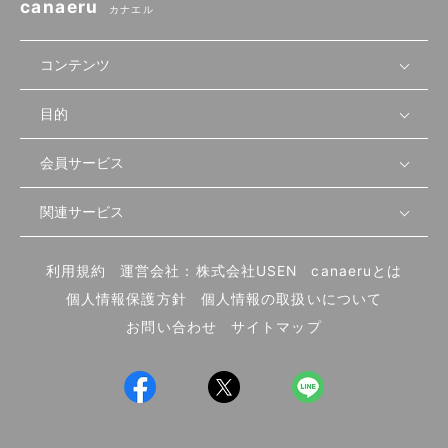
canaeru
カナエル
コンテンツ
目的
無料開業相談
セミナーで学ぶ
会員サービス
店舗運営
物件を探す
セミナー情報
資金・手続き
関連サービス
会員登録
先輩開業者の声
セミナー動画
首都圏
物件
メルマガ設定
記事から学ぶ
セミナー協力一覧
大阪
飲食店サクセスガイド（外部サイト）
内装・設備
利用規約
運営会社：株式会社USEN
canaeruとは
ログイン
飲食店の始め方
北海道
開業・経営に関する記事
個人情報保護方針
個人情報の取扱いについて
食材・仕入れ
業態別の開業方法
東海
編集ポリシー
お問い合わせ
サイトマップ
集客・宣伝
その他
トレンド
UIターン開業特集
飲食店開業