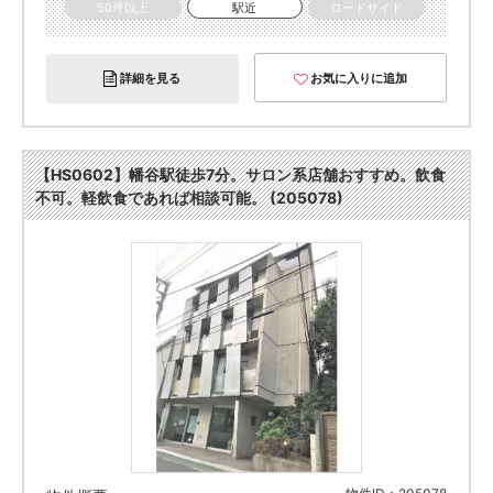
50坪以上
駅近
ロードサイド
詳細を見る
お気に入りに追加
【HS0602】幡谷駅徒歩7分。サロン系店舗おすすめ。飲食
不可。軽飲食であれば相談可能。 (205078)