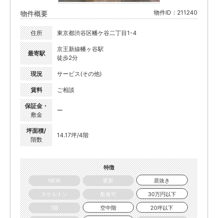
物件ID：211240
物件概要
住所
東京都渋谷区幡ケ谷二丁目1-4
京王新線幡ヶ谷駅
最寄駅
徒歩2分
現況
サービス(その他)
賃料
ご相談
保証金・
ー
敷金
坪面積/
14.17坪/4階
階数
特徴
NEW
更新
居抜き
スケルトン
飲食可
30万円以下
1階
空中階
20坪以下