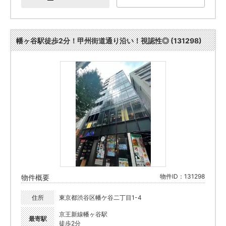
幡ヶ谷駅徒歩2分！甲州街道通り沿い！視認性◎ (131298)
物件ID：131298
物件概要
住所
東京都渋谷区幡ケ谷二丁目1-4
京王新線幡ヶ谷駅
最寄駅
徒歩2分