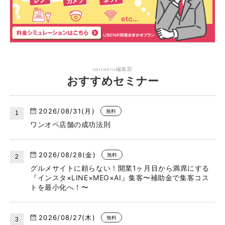
canaeru編集部
おすすめセミナー
2026/08/31(月)
無料
ワンオペ店舗の成功法則
2026/08/28(金)
無料
グルメサイトに頼らない！開業1ヶ月目から満席にする
『インスタ×LINE×MEO×AI』集客〜補助金で集客コス
トを最小化へ！〜
2026/08/27(木)
無料