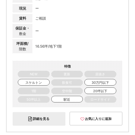
現況
ー
賃料
ご相談
保証金・
ー
敷金
坪面積/
16.56坪/地下1階
階数
特徴
NEW
更新
居抜き
スケルトン
飲食可
30万円以下
1階
空中階
20坪以下
50坪以上
駅近
ロードサイド
詳細を見る
お気に入りに追加