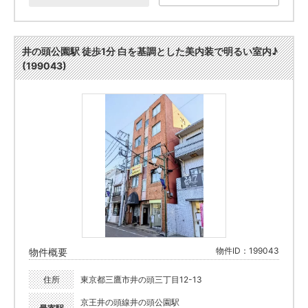
井の頭公園駅 徒歩1分 白を基調とした美内装で明るい室内♪
(199043)
物件ID：199043
物件概要
住所
東京都三鷹市井の頭三丁目12-13
京王井の頭線井の頭公園駅