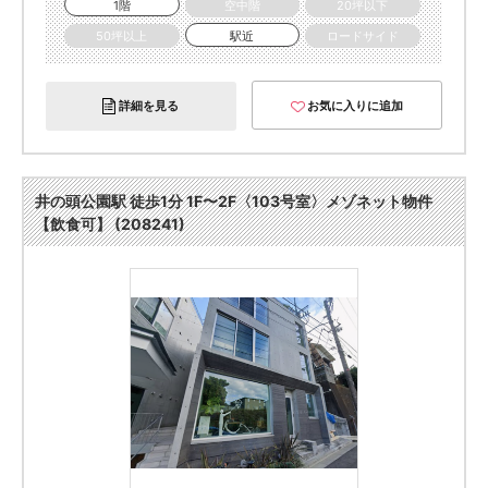
1階
空中階
20坪以下
50坪以上
駅近
ロードサイド
詳細を見る
お気に入りに追加
井の頭公園駅 徒歩1分 1F〜2F〈103号室〉メゾネット物件
【飲食可】 (208241)