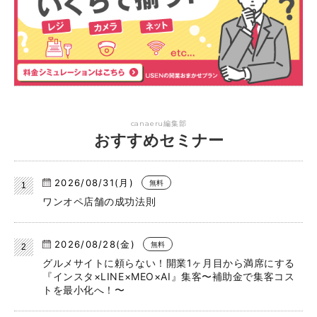
canaeru編集部
おすすめセミナー
2026/08/31(月)
無料
ワンオペ店舗の成功法則
2026/08/28(金)
無料
グルメサイトに頼らない！開業1ヶ月目から満席にする
『インスタ×LINE×MEO×AI』集客〜補助金で集客コス
トを最小化へ！〜