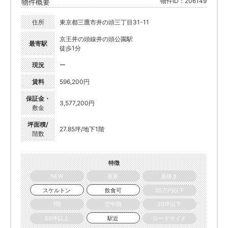
物件ID：206149
物件概要
住所
東京都三鷹市井の頭三丁目31-11
京王井の頭線井の頭公園駅
最寄駅
徒歩1分
現況
ー
賃料
596,200円
保証金・
3,577,200円
敷金
坪面積/
27.85坪/地下1階
階数
特徴
NEW
更新
居抜き
スケルトン
飲食可
30万円以下
1階
空中階
20坪以下
50坪以上
駅近
ロードサイド