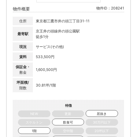
物件ID：208241
物件概要
住所
東京都三鷹市井の頭三丁目31-11
京王井の頭線井の頭公園駅
最寄駅
徒歩1分
現況
サービス(その他)
賃料
533,500円
保証金・
1,600,500円
敷金
坪面積/
30.81坪/1階
階数
特徴
NEW
更新
居抜き
スケルトン
飲食可
30万円以下
1階
空中階
20坪以下