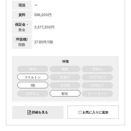
現況
ー
賃料
596,200円
保証金・
3,577,200円
敷金
坪面積/
27.85坪/1階
階数
特徴
NEW
更新
居抜き
スケルトン
飲食可
30万円以下
1階
空中階
20坪以下
50坪以上
駅近
ロードサイド
詳細を見る
お気に入りに追加