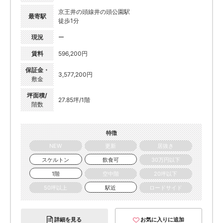
京王井の頭線井の頭公園駅
最寄駅
徒歩1分
現況
ー
賃料
596,200円
保証金・
3,577,200円
敷金
坪面積/
27.85坪/1階
階数
特徴
NEW
更新
居抜き
スケルトン
飲食可
30万円以下
1階
空中階
20坪以下
50坪以上
駅近
ロードサイド
詳細を見る
お気に入りに追加