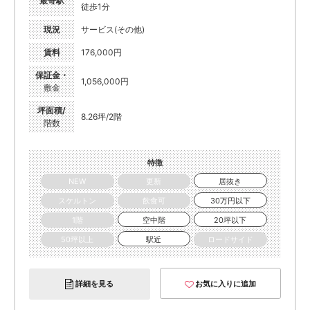
最寄駅
徒歩1分
現況
サービス(その他)
賃料
176,000円
保証金・
1,056,000円
敷金
坪面積/
8.26坪/2階
階数
特徴
NEW
更新
居抜き
スケルトン
飲食可
30万円以下
1階
空中階
20坪以下
50坪以上
駅近
ロードサイド
詳細を見る
お気に入りに追加