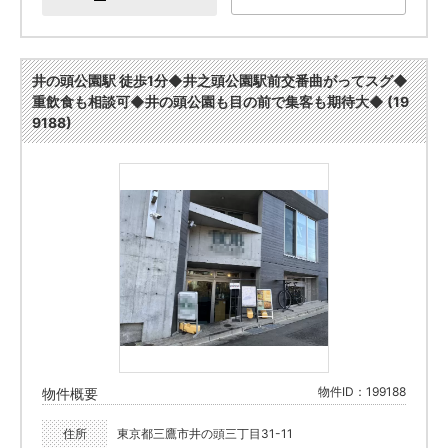
井の頭公園駅 徒歩1分◆井之頭公園駅前交番曲がってスグ◆
重飲食も相談可◆井の頭公園も目の前で集客も期待大◆ (19
9188)
物件ID：199188
物件概要
住所
東京都三鷹市井の頭三丁目31-11