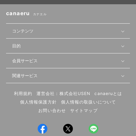
canaeru
カナエル
コンテンツ
目的
無料開業相談
セミナーで学ぶ
会員サービス
店舗運営
物件を探す
セミナー情報
資金・手続き
関連サービス
会員登録
先輩開業者の声
セミナー動画
首都圏
物件
メルマガ設定
記事から学ぶ
セミナー協力一覧
大阪
飲食店サクセスガイド（外部サイト）
内装・設備
利用規約
運営会社：株式会社USEN
canaeruとは
ログイン
飲食店の始め方
北海道
開業・経営に関する記事
個人情報保護方針
個人情報の取扱いについて
食材・仕入れ
業態別の開業方法
東海
編集ポリシー
お問い合わせ
サイトマップ
集客・宣伝
その他
トレンド
UIターン開業特集
飲食店開業