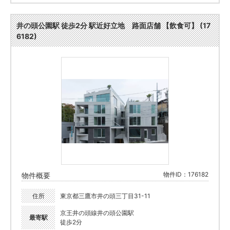
井の頭公園駅 徒歩2分 駅近好立地 路面店舗 【飲食可】 (17
6182)
物件ID：176182
物件概要
住所
東京都三鷹市井の頭三丁目31-11
京王井の頭線井の頭公園駅
最寄駅
徒歩2分