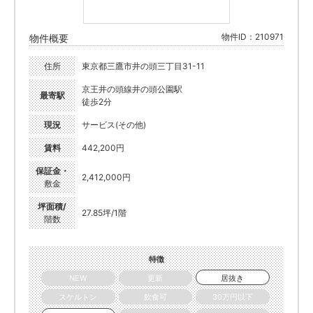
物件ID：210971
物件概要
住所
東京都三鷹市井の頭三丁目31-11
京王井の頭線井の頭公園駅
最寄駅
徒歩2分
現況
サービス(その他)
賃料
442,200円
保証金・
2,412,000円
敷金
坪面積/
27.85坪/1階
階数
特徴
NEW
更新
居抜き
スケルトン
飲食可
30万円以下