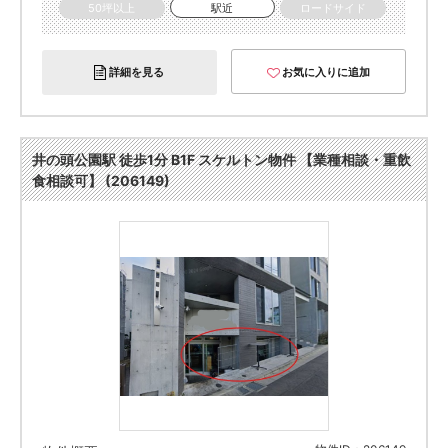
50坪以上
駅近
ロードサイド
詳細を見る
お気に入りに追加
井の頭公園駅 徒歩1分 B1F スケルトン物件 【業種相談・重飲
食相談可】 (206149)