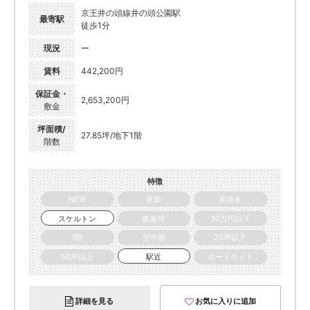
京王井の頭線井の頭公園駅
最寄駅
徒歩1分
現況
ー
賃料
442,200円
保証金・
2,653,200円
敷金
坪面積/
27.85坪/地下1階
階数
特徴
NEW
更新
居抜き
スケルトン
飲食可
30万円以下
1階
空中階
20坪以下
50坪以上
駅近
ロードサイド
詳細を見る
お気に入りに追加