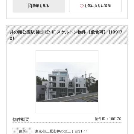
詳細を見る
お気に入りに追加
井の頭公園駅 徒歩1分 1F スケルトン物件 【飲食可】 (19917
0)
物件ID：199170
物件概要
住所
東京都三鷹市井の頭三丁目31-11