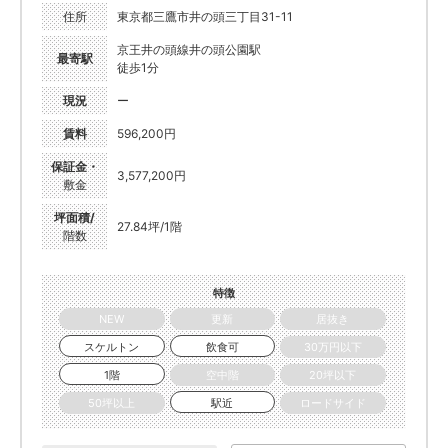
住所
東京都三鷹市井の頭三丁目31-11
京王井の頭線井の頭公園駅
最寄駅
徒歩1分
現況
ー
賃料
596,200円
保証金・
3,577,200円
敷金
坪面積/
27.84坪/1階
階数
特徴
NEW
更新
居抜き
スケルトン
飲食可
30万円以下
1階
空中階
20坪以下
50坪以上
駅近
ロードサイド