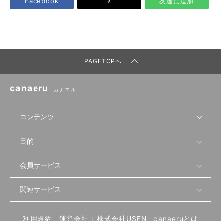
Facebook
X
友達に追加
PAGETOPへ
canaeru
カナエル
コンテンツ
目的
無料開業相談
セミナーで学ぶ
会員サービス
店舗運営
物件を探す
セミナー情報
資金・手続き
関連サービス
会員登録
先輩開業者の声
セミナー動画
首都圏
物件
メルマガ設定
記事から学ぶ
セミナー協力一覧
大阪
飲食店サクセスガイド（外部サイト）
内装・設備
利用規約
運営会社：株式会社USEN
canaeruとは