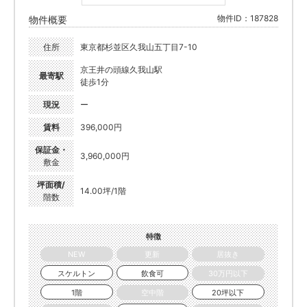
物件ID：187828
物件概要
住所
東京都杉並区久我山五丁目7-10
京王井の頭線久我山駅
最寄駅
徒歩1分
現況
ー
賃料
396,000円
保証金・
3,960,000円
敷金
坪面積/
14.00坪/1階
階数
特徴
NEW
更新
居抜き
スケルトン
飲食可
30万円以下
1階
空中階
20坪以下