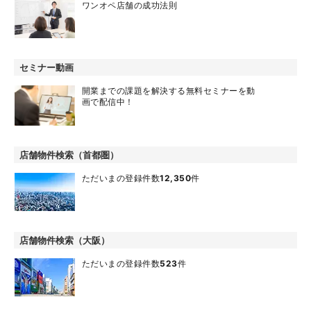
ワンオペ店舗の成功法則
セミナー動画
開業までの課題を解決する無料セミナーを動
画で配信中！
店舗物件検索（首都圏）
ただいまの登録件数
12,350
件
店舗物件検索（大阪）
ただいまの登録件数
523
件