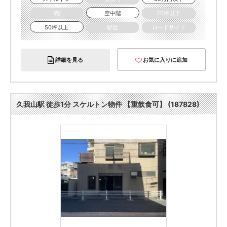
1階
空中階
20坪以下
50坪以上
駅近
ロードサイド
詳細を見る
お気に入りに追加
久我山駅 徒歩1分 スケルトン物件 【重飲食可】 (187828)