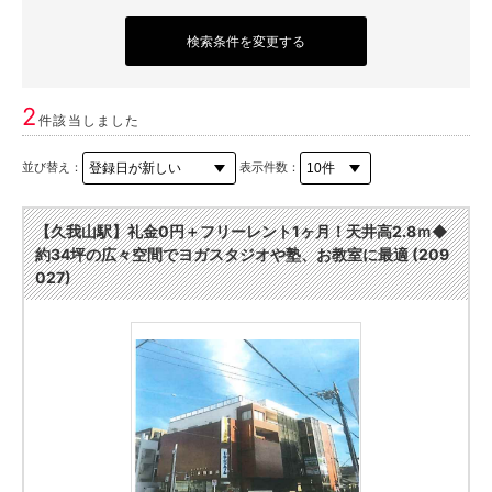
検索条件を変更する
2
件該当しました
並び替え：
表示件数：
【久我山駅】礼金0円＋フリーレント1ヶ月！天井高2.8ｍ◆
約34坪の広々空間でヨガスタジオや塾、お教室に最適 (209
027)