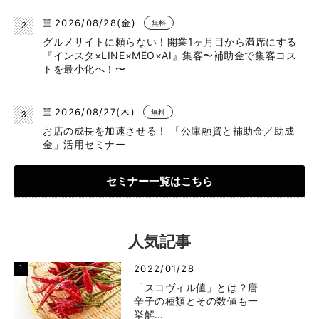
2026/08/28(金)
無料
グルメサイトに頼らない！開業1ヶ月目から満席にする
『インスタ×LINE×MEO×AI』集客〜補助金で集客コス
トを最小化へ！〜
2026/08/27(木)
無料
お店の成長を加速させる！ 「公庫融資と補助金／助成
金」活用セミナー
セミナー一覧はこちら
人気記事
2022/01/28
「スコヴィル値」とは？唐
辛子の種類とその数値も一
挙解…