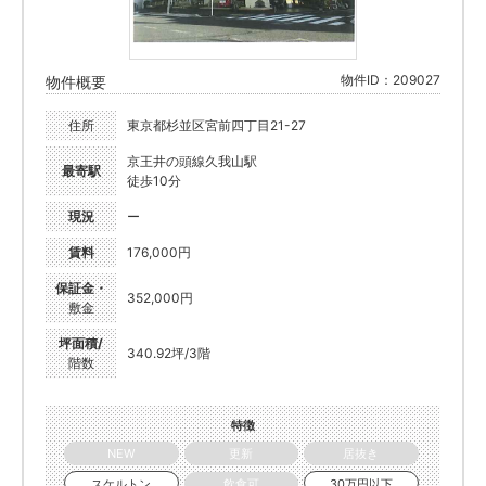
物件ID：209027
物件概要
住所
東京都杉並区宮前四丁目21-27
京王井の頭線久我山駅
最寄駅
徒歩10分
現況
ー
賃料
176,000円
保証金・
352,000円
敷金
坪面積/
340.92坪/3階
階数
特徴
NEW
更新
居抜き
スケルトン
飲食可
30万円以下